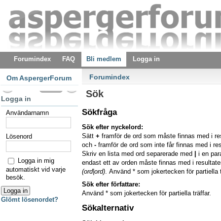
Forumindex
FAQ
Bli medlem
Logga in
Forumindex
Om AspergerForum
Sök
Logga in
Sökfråga
Användarnamn
Sök efter nyckelord:
Sätt
+
framför de ord som måste finnas med i re
Lösenord
och
-
framför de ord som inte får finnas med i res
Skriv en lista med ord separerade med
|
i en pa
Logga in mig
endast ett av orden måste finnas med i resultaten
automatiskt vid varje
(ord|ord)
. Använd * som jokertecken för partiella t
besök.
Sök efter författare:
Använd * som jokertecken för partiella träffar.
Glömt lösenordet?
Sökalternativ