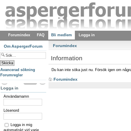
Forumindex
FAQ
Bli medlem
Logga in
Forumindex
Om AspergerForum
Information
Avancerad sökning
Du kan inte söka just nu. Försök igen om några
Forumregler
Forumindex
Logga in
Användarnamn
Lösenord
Logga in mig
automatiskt vid varje