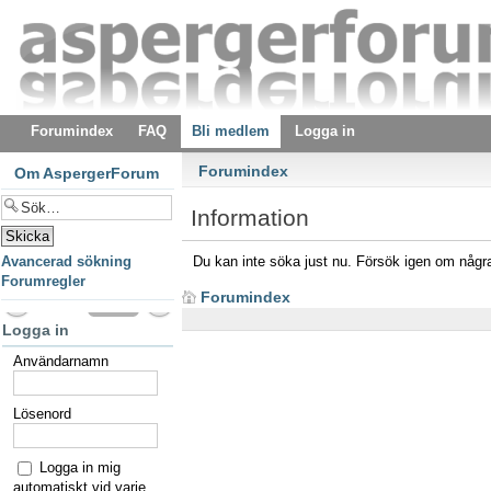
Forumindex
FAQ
Bli medlem
Logga in
Forumindex
Om AspergerForum
Information
Avancerad sökning
Du kan inte söka just nu. Försök igen om några
Forumregler
Forumindex
Logga in
Användarnamn
Lösenord
Logga in mig
automatiskt vid varje