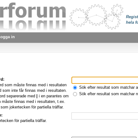
Regist
hela f
ogga in
rd:
rd som måste finnas med i resultaten
Sök efter resultat som matchar a
 som inte får finnas med i resultaten.
Sök efter resultat som matchar 
d ord separerade med
|
i en parantes om
 måste finnas med i resultaten, t.ex.
som jokertecken för partiella träffar.
e:
ecken för partiella träffar.