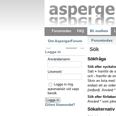
Forumindex
FAQ
Bli medlem
L
Forumindex
Om AspergerForum
Sök
Logga in
Sökfråga
Användarnamn
Sök efter nyckelo
Sätt
+
framför de o
Lösenord
och
-
framför de ord
Skriv en lista me
Logga in mig
endast ett av orden
automatiskt vid varje
(ord|ord)
. Använd * 
besök.
Sök efter författar
Använd * som jokert
Glömt lösenordet?
Sökalternativ