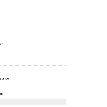
xt
llande
et