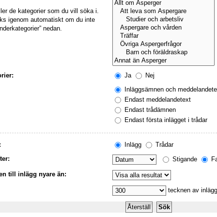
ller de kategorier som du vill söka i.
öks igenom automatiskt om du inte
underkategorier” nedan.
rier:
Ja
Nej
Inläggsämnen och meddelandete
Endast meddelandetext
Endast trådämnen
Endast första inlägget i trådar
:
Inlägg
Trådar
ter:
Stigande
Fa
n till inlägg nyare än:
tecknen av inlägg