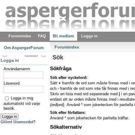
Forumindex
FAQ
Bli medlem
Logga in
Forumindex
Om AspergerForum
Sök
Logga in
Sökfråga
Användarnamn
Sök efter nyckelord:
Sätt
+
framför de ord som måste finnas med i re
Lösenord
och
-
framför de ord som inte får finnas med i res
Skriv en lista med ord separerade med
|
i en pa
Logga in mig
endast ett av orden måste finnas med i resultaten
automatiskt vid varje
(ord|ord)
. Använd * som jokertecken för partiella t
besök.
Sök efter författare:
Använd * som jokertecken för partiella träffar.
Glömt lösenordet?
Sökalternativ