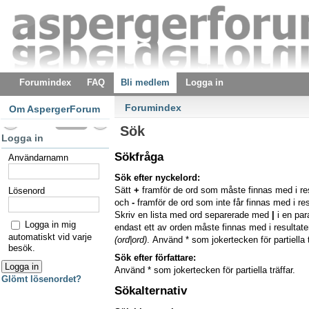
Forumindex
FAQ
Bli medlem
Logga in
Forumindex
Om AspergerForum
Sök
Logga in
Sökfråga
Användarnamn
Sök efter nyckelord:
Sätt
+
framför de ord som måste finnas med i re
Lösenord
och
-
framför de ord som inte får finnas med i res
Skriv en lista med ord separerade med
|
i en pa
Logga in mig
endast ett av orden måste finnas med i resultaten
automatiskt vid varje
(ord|ord)
. Använd * som jokertecken för partiella t
besök.
Sök efter författare:
Använd * som jokertecken för partiella träffar.
Glömt lösenordet?
Sökalternativ