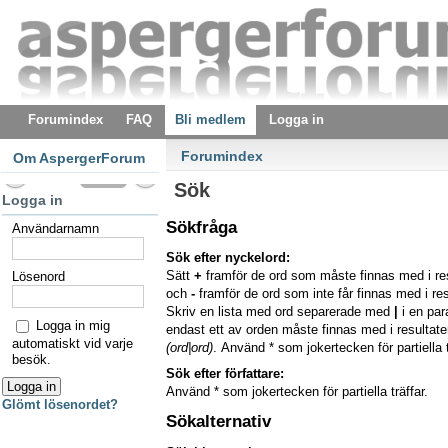
Forumindex
FAQ
Bli medlem
Logga in
Forumindex
Om AspergerForum
Sök
Logga in
Sökfråga
Användarnamn
Sök efter nyckelord:
Sätt
+
framför de ord som måste finnas med i re
Lösenord
och
-
framför de ord som inte får finnas med i res
Skriv en lista med ord separerade med
|
i en pa
Logga in mig
endast ett av orden måste finnas med i resultaten
automatiskt vid varje
(ord|ord)
. Använd * som jokertecken för partiella t
besök.
Sök efter författare:
Använd * som jokertecken för partiella träffar.
Glömt lösenordet?
Sökalternativ