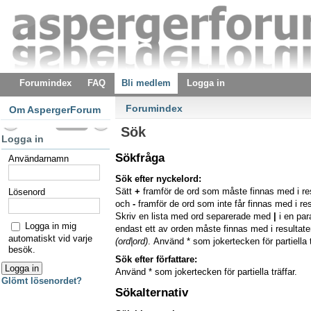
Forumindex
FAQ
Bli medlem
Logga in
Forumindex
Om AspergerForum
Sök
Logga in
Sökfråga
Användarnamn
Sök efter nyckelord:
Sätt
+
framför de ord som måste finnas med i re
Lösenord
och
-
framför de ord som inte får finnas med i res
Skriv en lista med ord separerade med
|
i en pa
Logga in mig
endast ett av orden måste finnas med i resultaten
automatiskt vid varje
(ord|ord)
. Använd * som jokertecken för partiella t
besök.
Sök efter författare:
Använd * som jokertecken för partiella träffar.
Glömt lösenordet?
Sökalternativ