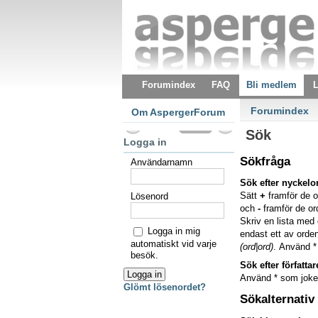
Forumindex
FAQ
Bli medlem
L
Forumindex
Om AspergerForum
Sök
Logga in
Sökfråga
Användarnamn
Sök efter nyckelo
Sätt
+
framför de o
Lösenord
och
-
framför de ord
Skriv en lista me
Logga in mig
endast ett av orden
automatiskt vid varje
(ord|ord)
. Använd * 
besök.
Sök efter författar
Använd * som jokert
Glömt lösenordet?
Sökalternativ