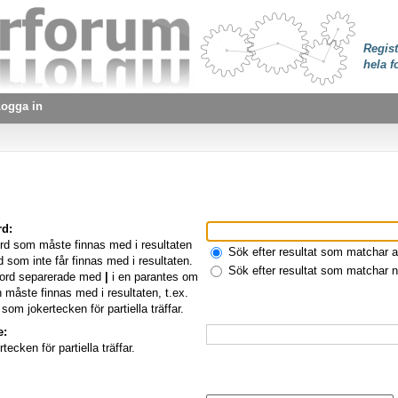
Regist
hela f
ogga in
rd:
rd som måste finnas med i resultaten
Sök efter resultat som matchar a
 som inte får finnas med i resultaten.
Sök efter resultat som matchar 
d ord separerade med
|
i en parantes om
 måste finnas med i resultaten, t.ex.
som jokertecken för partiella träffar.
e:
ecken för partiella träffar.