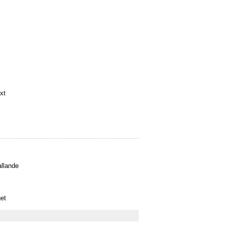
xt
llande
et