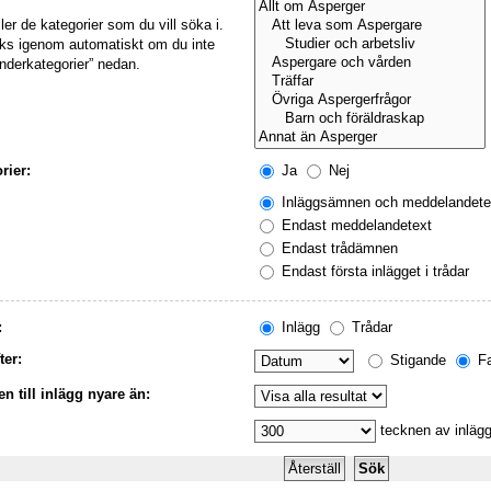
ller de kategorier som du vill söka i.
öks igenom automatiskt om du inte
underkategorier” nedan.
rier:
Ja
Nej
Inläggsämnen och meddelandete
Endast meddelandetext
Endast trådämnen
Endast första inlägget i trådar
:
Inlägg
Trådar
ter:
Stigande
Fa
n till inlägg nyare än:
tecknen av inlägg