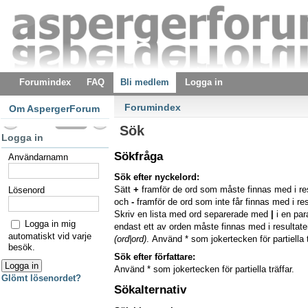
Forumindex
FAQ
Bli medlem
Logga in
Forumindex
Om AspergerForum
Sök
Logga in
Sökfråga
Användarnamn
Sök efter nyckelord:
Sätt
+
framför de ord som måste finnas med i re
Lösenord
och
-
framför de ord som inte får finnas med i res
Skriv en lista med ord separerade med
|
i en pa
Logga in mig
endast ett av orden måste finnas med i resultaten
automatiskt vid varje
(ord|ord)
. Använd * som jokertecken för partiella t
besök.
Sök efter författare:
Använd * som jokertecken för partiella träffar.
Glömt lösenordet?
Sökalternativ