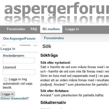
Forumindex
FAQ
Bli medlem
Logga in
Forumindex
Om AspergerForum
Sök
Logga in
Sökfråga
Användarnamn
Sök efter nyckelord:
Sätt
+
framför de ord som måste finnas med i re
Lösenord
och
-
framför de ord som inte får finnas med i res
Skriv en lista med ord separerade med
|
i en pa
Logga in mig
endast ett av orden måste finnas med i resultaten
automatiskt vid varje
(ord|ord)
. Använd * som jokertecken för partiella t
besök.
Sök efter författare:
Använd * som jokertecken för partiella träffar.
Glömt lösenordet?
Sökalternativ