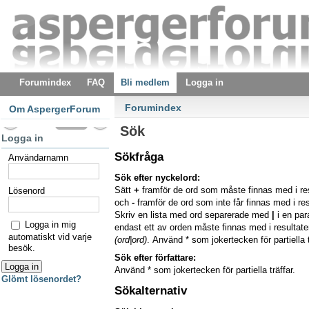
Forumindex
FAQ
Bli medlem
Logga in
Forumindex
Om AspergerForum
Sök
Logga in
Sökfråga
Användarnamn
Sök efter nyckelord:
Sätt
+
framför de ord som måste finnas med i re
Lösenord
och
-
framför de ord som inte får finnas med i res
Skriv en lista med ord separerade med
|
i en pa
Logga in mig
endast ett av orden måste finnas med i resultaten
automatiskt vid varje
(ord|ord)
. Använd * som jokertecken för partiella t
besök.
Sök efter författare:
Använd * som jokertecken för partiella träffar.
Glömt lösenordet?
Sökalternativ