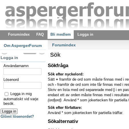
Forumindex
FAQ
Bli medlem
Logga in
Forumindex
Om AspergerForum
Sök
Logga in
Sökfråga
Användarnamn
Sök efter nyckelord:
Sätt
+
framför de ord som måste finnas med i re
Lösenord
och
-
framför de ord som inte får finnas med i res
Skriv en lista med ord separerade med
|
i en pa
Logga in mig
endast ett av orden måste finnas med i resultaten
automatiskt vid varje
(ord|ord)
. Använd * som jokertecken för partiella t
besök.
Sök efter författare:
Använd * som jokertecken för partiella träffar.
Glömt lösenordet?
Sökalternativ