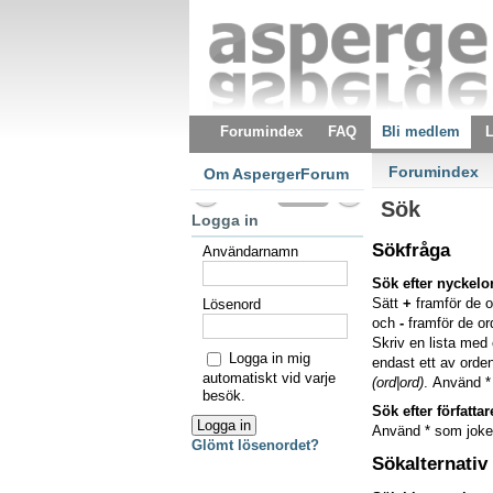
Forumindex
FAQ
Bli medlem
L
Forumindex
Om AspergerForum
Sök
Logga in
Sökfråga
Användarnamn
Sök efter nyckelo
Sätt
+
framför de o
Lösenord
och
-
framför de ord
Skriv en lista me
Logga in mig
endast ett av orden
automatiskt vid varje
(ord|ord)
. Använd * 
besök.
Sök efter författar
Använd * som jokert
Glömt lösenordet?
Sökalternativ