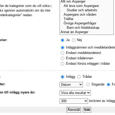
ller de kategorier som du vill söka i.
öks igenom automatiskt om du inte
underkategorier” nedan.
rier:
Ja
Nej
Inläggsämnen och meddelandete
Endast meddelandetext
Endast trådämnen
Endast första inlägget i trådar
:
Inlägg
Trådar
ter:
Stigande
Fa
n till inlägg nyare än:
tecknen av inlägg