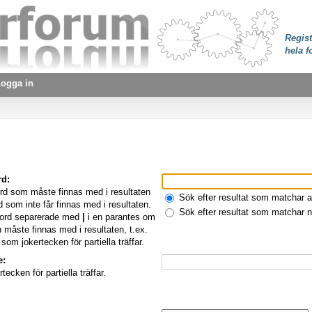
Regist
hela f
ogga in
rd:
rd som måste finnas med i resultaten
Sök efter resultat som matchar a
 som inte får finnas med i resultaten.
Sök efter resultat som matchar 
d ord separerade med
|
i en parantes om
 måste finnas med i resultaten, t.ex.
som jokertecken för partiella träffar.
e:
ecken för partiella träffar.