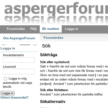
Forumindex
FAQ
Bli medlem
Logga in
Forumindex
Om AspergerForum
Sök
Logga in
Sökfråga
Användarnamn
Sök efter nyckelord:
Sätt
+
framför de ord som måste finnas med i re
Lösenord
och
-
framför de ord som inte får finnas med i res
Skriv en lista med ord separerade med
|
i en pa
Logga in mig
endast ett av orden måste finnas med i resultaten
automatiskt vid varje
(ord|ord)
. Använd * som jokertecken för partiella t
besök.
Sök efter författare:
Använd * som jokertecken för partiella träffar.
Glömt lösenordet?
Sökalternativ