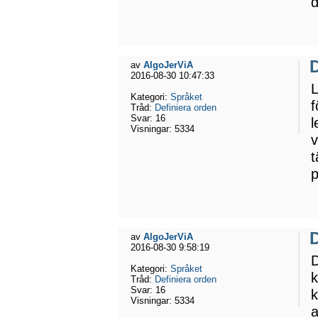
d
D
av
AlgoJerViA
2016-08-30 10:47:33
L
Kategori:
Språket
f
Tråd:
Definiera orden
Svar:
16
l
Visningar:
5334
v
t
p
D
av
AlgoJerViA
2016-08-30 9:58:19
D
Kategori:
Språket
k
Tråd:
Definiera orden
Svar:
16
k
Visningar:
5334
a