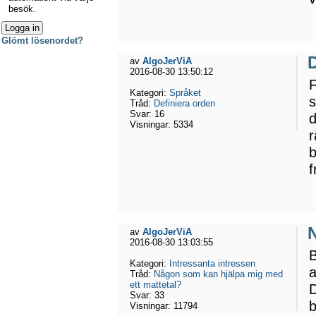
besök.
Glömt lösenordet?
D
av
AlgoJerViA
2016-08-30 13:50:12
F
Kategori:
Språket
s
Tråd:
Definiera orden
Svar:
16
d
Visningar:
5334
r
b
f
av
AlgoJerViA
2016-08-30 13:03:55
B
Kategori:
Intressanta intressen
a
Tråd:
Någon som kan hjälpa mig med
ett mattetal?
D
Svar:
33
b
Visningar:
11794