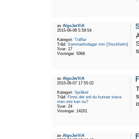
av
AlgoJerViA
2015-06-08 5:59:54
Ä
Kategori:
Träffar
S
Tråd:
Sommartisdagar mm [Stockholm]
Svar:
17
s
Visningar:
5066
av
AlgoJerViA
2015-06-07 17:55:02
T
Kategori:
Språket
s
Tråd:
Finns det ord du kunnat stava
men inte kan nu?
Svar:
24
Visningar:
14201
av
AlgoJerViA