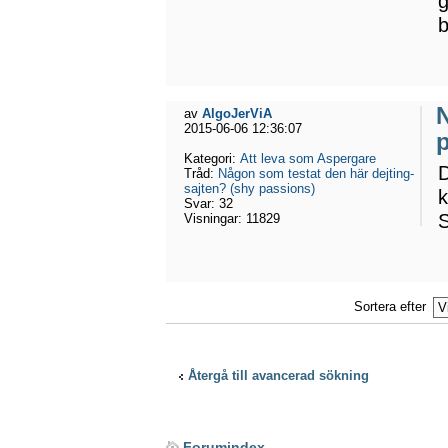
g
b
N
av
AlgoJerViA
2015-06-06 12:36:07
Kategori:
Att leva som Aspergare
D
Tråd:
Någon som testat den här dejting-
sajten? (shy passions)
Svar:
32
S
Visningar:
11829
Sortera efter
Återgå till avancerad sökning
Forumindex