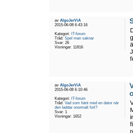
av
AlgoJerViA
2015-06-08 6:43:16
D
Kategori:
IT-forum
g
Tråd:
Spel man saknar
Svar:
26
ä
Visningar:
11816
J
f
av
AlgoJerViA
2015-06-08 6:10:46
o
Kategori:
IT-forum
V
Tråd:
Vad som hänt med en dator när
den laddar onormalt fort?
M
Svar:
1
i
Visningar:
1652
f
r