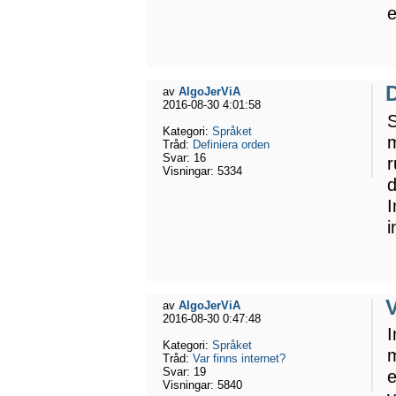
e
D
av
AlgoJerViA
2016-08-30 4:01:58
S
Kategori:
Språket
m
Tråd:
Definiera orden
Svar:
16
r
Visningar:
5334
d
I
i
V
av
AlgoJerViA
2016-08-30 0:47:48
I
Kategori:
Språket
m
Tråd:
Var finns internet?
Svar:
19
e
Visningar:
5840