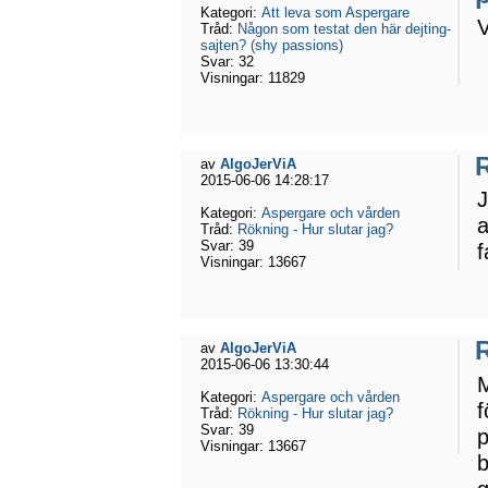
Kategori:
Att leva som Aspergare
V
Tråd:
Någon som testat den här dejting-
sajten? (shy passions)
Svar:
32
Visningar:
11829
R
av
AlgoJerViA
2015-06-06 14:28:17
J
Kategori:
Aspergare och vården
a
Tråd:
Rökning - Hur slutar jag?
Svar:
39
f
Visningar:
13667
R
av
AlgoJerViA
2015-06-06 13:30:44
M
Kategori:
Aspergare och vården
f
Tråd:
Rökning - Hur slutar jag?
Svar:
39
p
Visningar:
13667
b