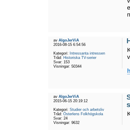
v
e
n
H
av
AlgoJerViA
2016-08-15 6:54:56
K
Kategori:
Intressanta intressen
v
Tråd:
Historiska TV-serier
Svar:
153
Visningar:
50344
h
av
AlgoJerViA
2015-06-15 20:19:12
Kategori:
Studier och arbetsliv
K
Tråd:
Österlens Folkhögskola
Svar:
24
Visningar:
9632