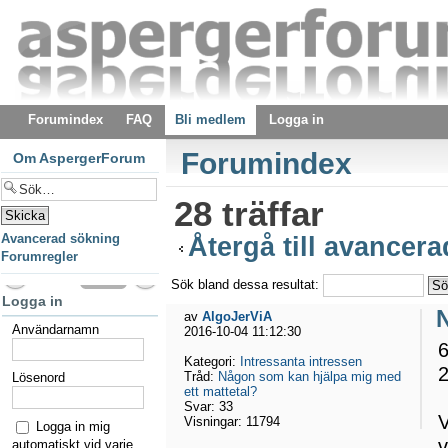
Forumindex
FAQ
Bli medlem
Logga in
Forumindex
Om AspergerForum
28 träffar
Avancerad sökning
Återgå till avancer
Forumregler
Sök bland dessa resultat:
Logga in
av
AlgoJerViA
Användarnamn
2016-10-04 11:12:30
6
Kategori:
Intressanta intressen
2
Tråd:
Någon som kan hjälpa mig med
Lösenord
ett mattetal?
Svar:
33
V
Visningar:
11794
Logga in mig
v
automatiskt vid varje