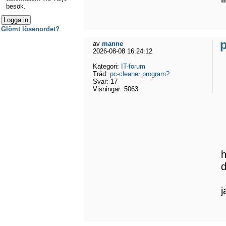
besök.
Glömt lösenordet?
av
manne
2026-08-08 16:24:12
Kategori:
IT-forum
Tråd:
pc-cleaner program?
Svar:
17
Visningar:
5063
h
j