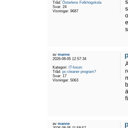
s
Tråd:
Österlens Folkhögskola
Svar:
24
s
Visningar:
9687
o
e
s
av
manne
2026-08-05 12:57:34
Ä
Kategori:
IT-forum
r
Tråd:
pc-cleaner program?
Svar:
17
m
Visningar:
5063
b
ä
f
av
manne
2026-08-05 11:58:57