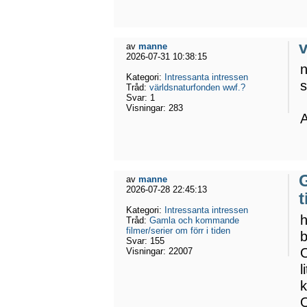
av
manne
2026-07-31 10:38:15
n
Kategori:
Intressanta intressen
s
Tråd:
världsnaturfonden wwf.?
Svar:
1
Visningar:
283
A
av
manne
2026-07-28 22:45:13
t
Kategori:
Intressanta intressen
h
Tråd:
Gamla och kommande
filmer/serier om förr i tiden
Svar:
155
O
Visningar:
22007
l
k
O