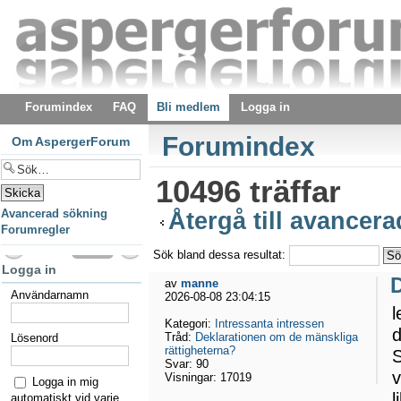
Forumindex
FAQ
Bli medlem
Logga in
Forumindex
Om AspergerForum
10496 träffar
Avancerad sökning
Återgå till avancer
Forumregler
Sök bland dessa resultat:
Logga in
av
manne
Användarnamn
2026-08-08 23:04:15
l
Kategori:
Intressanta intressen
d
Tråd:
Deklarationen om de mänskliga
Lösenord
rättigheterna?
S
Svar:
90
v
Visningar:
17019
Logga in mig
l
automatiskt vid varje