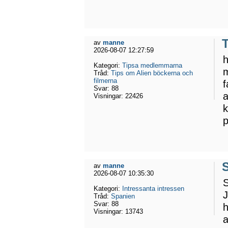
av
manne
2026-08-07 12:27:59
Kategori:
Tipsa medlemmarna
m
Tråd:
Tips om Alien böckerna och
filmerna
f
Svar:
88
a
Visningar:
22426
k
p
av
manne
2026-08-07 10:35:30
S
Kategori:
Intressanta intressen
J
Tråd:
Spanien
Svar:
88
h
Visningar:
13743
a