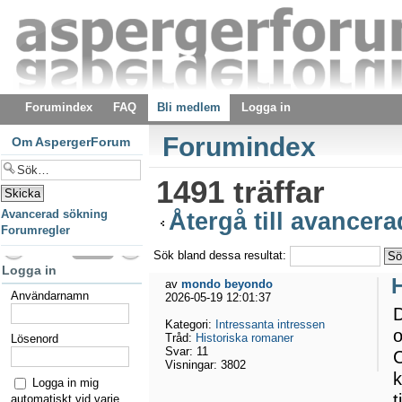
Forumindex
FAQ
Bli medlem
Logga in
Forumindex
Om AspergerForum
1491 träffar
Avancerad sökning
Återgå till avancer
Forumregler
Sök bland dessa resultat:
Logga in
av
mondo beyondo
Användarnamn
2026-05-19 12:01:37
D
Kategori:
Intressanta intressen
o
Tråd:
Historiska romaner
Lösenord
Svar:
11
C
Visningar:
3802
Logga in mig
t
automatiskt vid varje