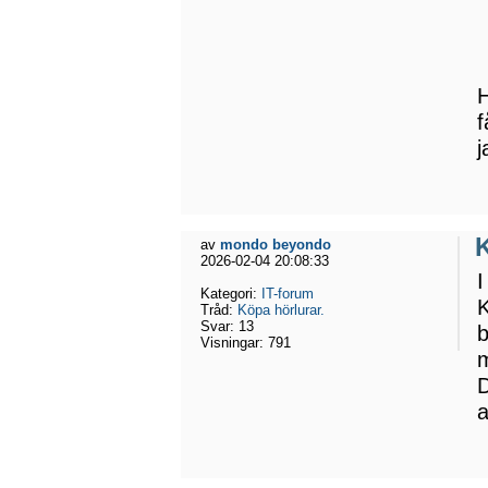
H
f
j
K
av
mondo beyondo
2026-02-04 20:08:33
I
Kategori:
IT-forum
K
Tråd:
Köpa hörlurar.
Svar:
13
b
Visningar:
791
m
D
a