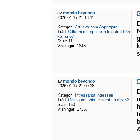
G
av
mondo beyondo
2026-01-17 21:18:11
D
Kategori:
Att leva som Aspergare
N
Tråd:
Gillar ni det speciella knastret från
kall snö?
g
Svar:
11
l
Visningar:
1343
s
O
av
mondo beyondo
2026-01-17 21:09:28
D
Kategori:
Intressanta intressen
m
Tråd:
Odling och växter samt stugliv <3
Svar:
150
h
Visningar:
17257
t
b
&