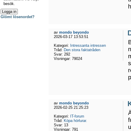
besök.
Glömt lösenordet?
D
av
mondo beyondo
2026-03-17 13:53:51
B
Kategori:
Intressanta intressen
n
Tråd:
Den stora faktatråden
Svar:
292
m
Visningar:
79024
s
r
p
K
av
mondo beyondo
2026-02-25 21:25:23
Ä
Kategori:
IT-forum
f
Tråd:
Köpa hörlurar.
Svar:
13
u
Visningar:
791