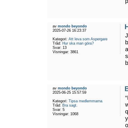
p
av
mondo beyondo
2025-07-26 16:23:37
J
Kategori:
Att leva som Aspergare
b
Tråd:
Hur ska man göra?
Svar:
13
a
Visningar:
3861
s
b
B
av
mondo beyondo
2025-06-25 15:57:59
“
Kategori:
Tipsa medlemmarna
w
Tråd:
Bra sagt.
Svar:
5
q
Visningar:
1068
y
o