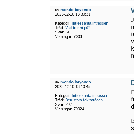
V
av
mondo beyondo
2023-12-10 13:30:31
J
Kategori:
Intressanta intressen
n
Tråd:
Vad tror ni på?
Svar:
51
t
Visningar:
7003
v
k
m
D
av
mondo beyondo
2023-12-10 13:10:45
E
Kategori:
Intressanta intressen
f
Tråd:
Den stora faktatråden
Svar:
292
d
Visningar:
79024
B
s