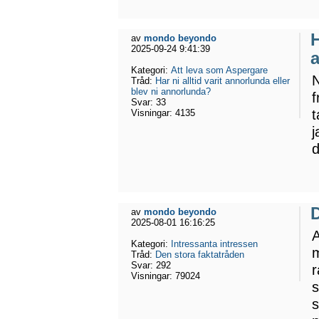
H
av
mondo beyondo
2025-09-24 9:41:39
Kategori:
Att leva som Aspergare
N
Tråd:
Har ni alltid varit annorlunda eller
blev ni annorlunda?
f
Svar:
33
t
Visningar:
4135
j
d
D
av
mondo beyondo
2025-08-01 16:16:25
A
Kategori:
Intressanta intressen
m
Tråd:
Den stora faktatråden
Svar:
292
r
Visningar:
79024
s
s