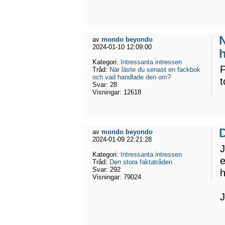
N
av
mondo beyondo
2024-01-10 12:09:00
Kategori:
Intressanta intressen
F
Tråd:
När läste du senast en fackbok
och vad handlade den om?
t
Svar:
28
Visningar:
12618
D
av
mondo beyondo
2024-01-09 22:21:28
J
Kategori:
Intressanta intressen
e
Tråd:
Den stora faktatråden
Svar:
292
h
Visningar:
79024
J