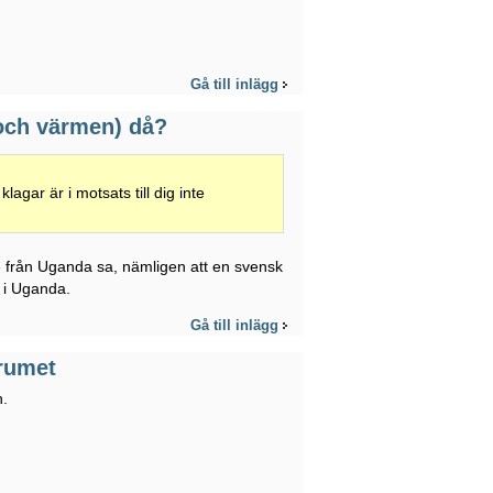
Gå till inlägg
och värmen) då?
klagar är i motsats till dig inte
e från Uganda sa, nämligen att en svensk
t i Uganda.
Gå till inlägg
orumet
n.