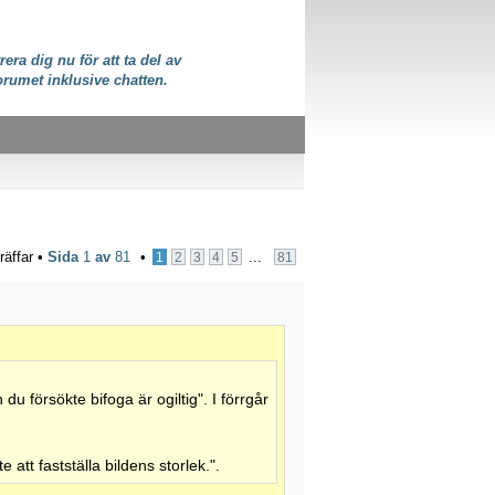
rera dig nu för att ta del av
orumet inklusive chatten.
räffar •
Sida
1
av
81
•
...
1
2
3
4
5
81
n du försökte bifoga är ogiltig". I förrgår
e att fastställa bildens storlek.".