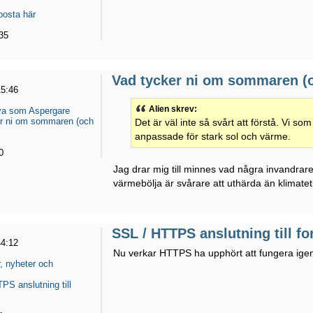
posta här
35
Vad tycker ni om sommaren (
15:46
Alien skrev:
eva som Aspergare
r ni om sommaren (och
Det är väl inte så svårt att förstå. Vi som 
anpassade för stark sol och värme.
0
Jag drar mig till minnes vad några invandrar
värmebölja är svårare att uthärda än klimate
SSL / HTTPS anslutning till f
44:12
Nu verkar HTTPS ha upphört att fungera ige
, nyheter och
PS anslutning till