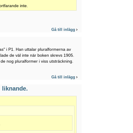
ortfarande inte.
Gå till inlägg
s" i P1. Han uttalar pluralformerna av
alade de väl inte när boken skrevs 1905.
e nog pluralformer i viss utsträckning.
Gå till inlägg
 liknande.
?