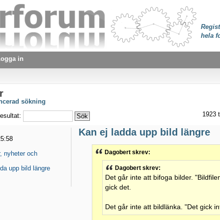
Regist
hela f
ogga in
r
ancerad sökning
1923 t
esultat:
Kan ej ladda upp bild längre
25:58
Dagobert skrev:
, nyheter och
da upp bild längre
Dagobert skrev:
Det går inte att bifoga bilder. "Bildfile
gick det.
Det går inte att bildlänka. "Det gick int