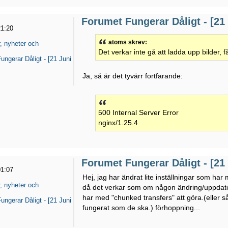
Forumet Fungerar Dåligt - [21
21:20
atoms skrev:
, nyheter och
Det verkar inte gå att ladda upp bilder, 
ungerar Dåligt - [21 Juni
Ja, så är det tyvärr fortfarande:
500 Internal Server Error
nginx/1.25.4
Forumet Fungerar Dåligt - [21
01:07
Hej, jag har ändrat lite inställningar som ha
, nyheter och
då det verkar som om någon ändring/uppdate
har med "chunked transfers" att göra.(eller så
ungerar Dåligt - [21 Juni
fungerat som de ska.) förhoppning...