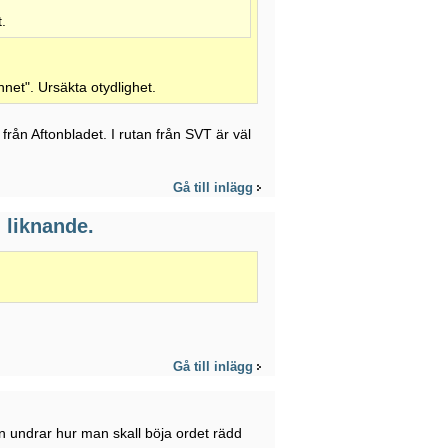
.
net". Ursäkta otydlighet.
från Aftonbladet. I rutan från SVT är väl
Gå till inlägg
 liknande.
Gå till inlägg
en undrar hur man skall böja ordet rädd