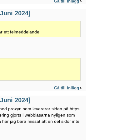
Gå till inlägg
 Juni 2024]
får ett felmeddelande.
Gå till inlägg
 Juni 2024]
r med proxyn som levererar sidan på https
ring gjorts i webbläsarna nyligen som
 har jag bara missat att en del sidor inte