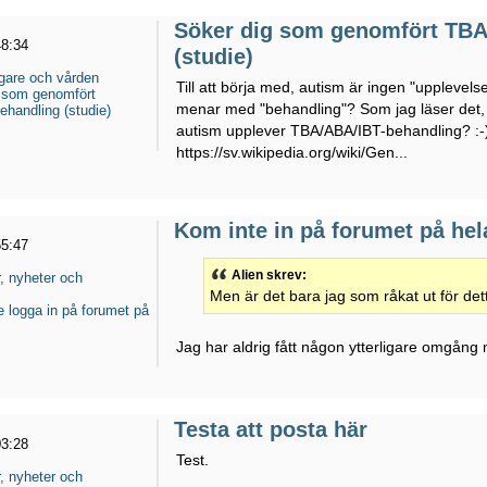
Söker dig som genomfört TBA
48:34
(studie)
gare och vården
Till att börja med, autism är ingen "upplevelse"
 som genomfört
menar med "behandling"? Som jag läser det, 
handling (studie)
autism upplever TBA/ABA/IBT-behandling? :-)0
https://sv.wikipedia.org/wiki/Gen...
Kom inte in på forumet på he
55:47
Alien skrev:
, nyheter och
Men är det bara jag som råkat ut för det
e logga in på forumet på
Jag har aldrig fått någon ytterligare omgång
Testa att posta här
03:28
Test.
, nyheter och