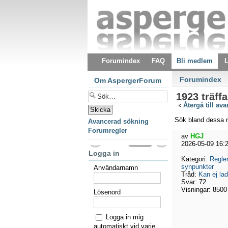
Forumindex
FAQ
Bli medlem
L
Forumindex
Om AspergerForum
1923 träffa
Återgå till av
Sök bland dessa r
Avancerad sökning
Forumregler
av
HGJ
2026-05-09 16:
Logga in
Kategori:
Regler
synpunkter
Användarnamn
Tråd:
Kan ej lad
Svar:
72
Visningar:
8500
Lösenord
Logga in mig
automatiskt vid varje