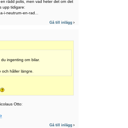
t, en rädd polis, men vad heter det om det
s upp tidigare:
ga-i-neutrum-en-rad...
Gå till inlägg
t du ingenting om bilar.
 och håller längre.
icolaus Otto:
to
Gå till inlägg