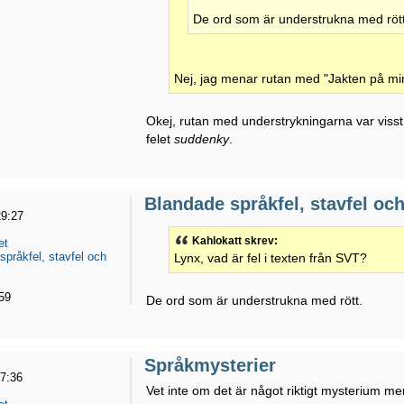
De ord som är understrukna med rött
Nej, jag menar rutan med "Jakten på min
Okej, rutan med understrykningarna var visst 
felet
suddenky
.
Blandade språkfel, stavfel och
29:27
Kahlokatt skrev:
et
språkfel, stavfel och
Lynx, vad är fel i texten från SVT?
59
De ord som är understrukna med rött.
Språkmysterier
27:36
Vet inte om det är något riktigt mysterium m