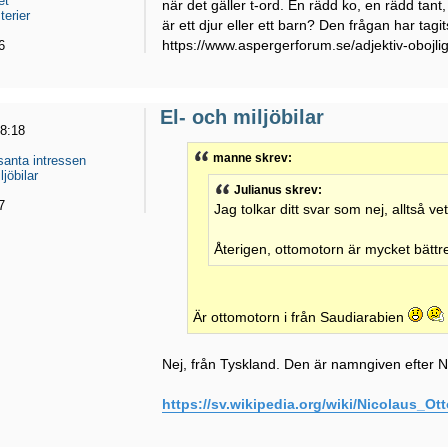
et
när det gäller t-ord. En rädd ko, en rädd tan
erier
är ett djur eller ett barn? Den frågan har tagit
https://www.aspergerforum.se/adjektiv-obojli
6
El- och miljöbilar
18:18
manne skrev:
santa intressen
ljöbilar
Julianus skrev:
7
Jag tolkar ditt svar som nej, alltså ve
Återigen, ottomotorn är mycket bättre
Är ottomotorn i från Saudiarabien
Nej, från Tyskland. Den är namngiven efter N
https://sv.wikipedia.org/wiki/Nicolaus_Ot