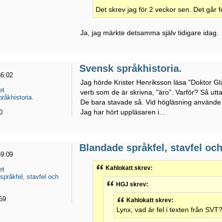
Det skrev jag för 2 veckor sen. Det går f
Ja, jag märkte detsamma själv tidigare idag.
Svensk språkhistoria.
36:02
Jag hörde Krister Henriksson läsa "Doktor Gla
et
verb som de är skrivna, "äro". Varför? Så utt
råkhistoria.
De bara stavade så. Vid högläsning använde d
Jag har hört uppläsaren i...
0
Blandade språkfel, stavfel och
59:09
Kahlokatt skrev:
et
språkfel, stavfel och
HGJ skrev:
59
Kahlokatt skrev:
Lynx, vad är fel i texten från SVT