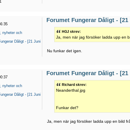
1
Forumet Fungerar Dåligt - [21
56:35
HGJ skrev:
, nyheter och
Ja, men när jag försöker ladda upp en bi
ungerar Dåligt - [21 Juni
Nu funkar det igen.
Forumet Fungerar Dåligt - [21
00:37
Richard skrev:
, nyheter och
Neanderthal.jpg
ungerar Dåligt - [21 Juni
Funkar det?
Ja, men när jag försöker ladda upp en bild fr