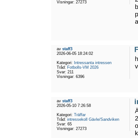
Visningar:
27273
b
p
a
av
staff3
2026-06-05 18:24:02
h
Kategori:
Intressanta intressen
v
Tråd:
Fotbolls-VM 2026
Svar:
211
Visningar:
6396
av
staff3
2026-05-10 7:26:58
Ä
Kategori:
Träffar
2
Tråd:
intressekoll Gävle/Sandviken
Svar:
65
o
Visningar:
27273
k