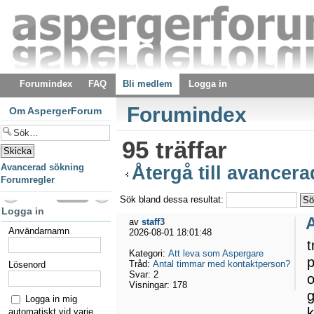
Forumindex
FAQ
Bli medlem
Logga in
Forumindex
Om AspergerForum
95 träffar
Avancerad sökning
Återgå till avancer
Forumregler
Sök bland dessa resultat:
Logga in
av
staff3
Användarnamn
2026-08-01 18:01:48
t
Kategori:
Att leva som Aspergare
p
Tråd:
Antal timmar med kontaktperson?
Lösenord
Svar:
2
o
Visningar:
178
g
Logga in mig
k
automatiskt vid varje