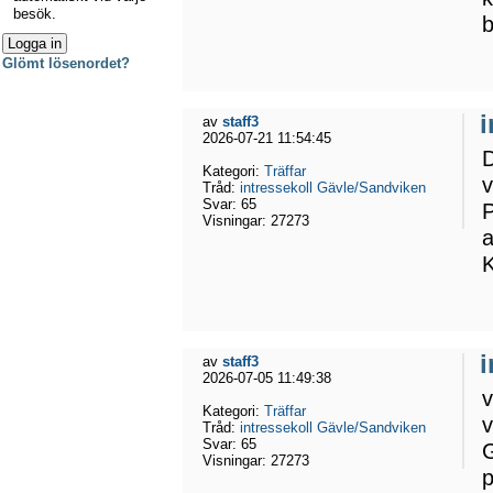
besök.
b
Glömt lösenordet?
av
staff3
2026-07-21 11:54:45
D
Kategori:
Träffar
v
Tråd:
intressekoll Gävle/Sandviken
Svar:
65
P
Visningar:
27273
a
K
av
staff3
2026-07-05 11:49:38
v
Kategori:
Träffar
v
Tråd:
intressekoll Gävle/Sandviken
Svar:
65
G
Visningar:
27273
p