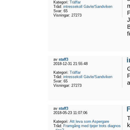
Kategori:
Träffar
m
Tråd:
intressekoll Gävle/Sandviken
Svar:
65
P
Visningar:
27273
J
B
f
av
staff3
2018-12-31 21:55:48
G
Kategori:
Träffar
F
Tråd:
intressekoll Gävle/Sandviken
Svar:
65
a
Visningar:
27273
F
av
staff3
2018-05-23 11:07:06
T
Kategori:
Att leva som Aspergare
k
Tråd:
Framgång med tjejer trots diagnos