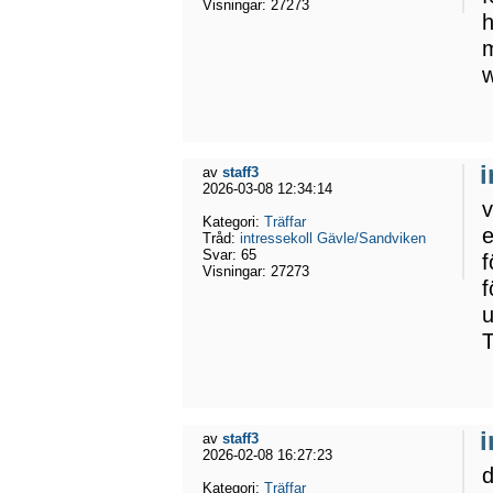
Visningar:
27273
h
m
w
av
staff3
2026-03-08 12:34:14
v
Kategori:
Träffar
e
Tråd:
intressekoll Gävle/Sandviken
Svar:
65
f
Visningar:
27273
f
u
T
av
staff3
2026-02-08 16:27:23
d
Kategori:
Träffar