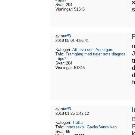
- tips?
s
Svar:
204
s
Visningar:
51346
F
av
staff3
2018-05-01 4:56:41
u
Kategori:
Att leva som Aspergare
J
Tråd:
Framgång med tjejer trots diagnos
- tips?
t
Svar:
204
d
Visningar:
51346
d
f
av
staff3
2018-01-25 1:42:12
B
Kategori:
Träffar
B
Tråd:
intressekoll Gävle/Sandviken
Svar:
65
k