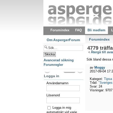
Forumindex
FAQ
Bli medlem
L
Forumindex
Om AspergerForum
4779 träffa
Återgå till av
Sök bland dessa r
Avancerad sökning
Forumregler
av
Moggy
2017-09-04 17:
Logga in
Kategori:
Tipsa
Tråd:
"Sveriges 
Användarnamn
Svar:
24
Visningar:
9707
Lösenord
Logga in mig
automatiskt vid varje