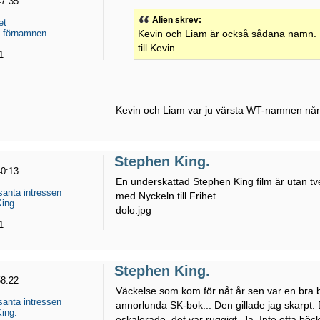
47:35
Alien skrev:
et
e förnamnen
Kevin och Liam är också sådana namn. Ke
till Kevin.
1
Kevin och Liam var ju värsta WT-namnen nån
Stephen King.
40:13
En underskattad Stephen King film är utan tv
santa intressen
med Nyckeln till Frihet.
ing.
dolo.jpg
1
Stephen King.
58:22
Väckelse som kom för nåt år sen var en bra bok
santa intressen
annorlunda SK-bok... Den gillade jag skarp
ing.
eskalerade, det var ruggigt. Ja. Inte ofta bö