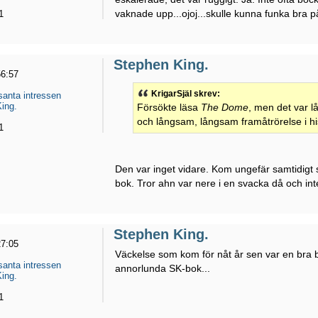
vaknade upp...ojoj...skulle kunna funka bra på
1
Stephen King.
56:57
KrigarSjäl skrev:
santa intressen
ing.
Försökte läsa
The Dome
, men det var 
och långsam, långsam framåtrörelse i his
1
Den var inget vidare. Kom ungefär samtidig
bok. Tror ahn var nere i en svacka då och inte
Stephen King.
27:05
Väckelse som kom för nåt år sen var en bra bok
santa intressen
annorlunda SK-bok...
ing.
1