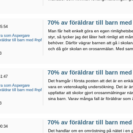
70% av föräldrar till barn me
35:54
Man får helt enkelt göra en egen rimlighets
eva som Aspergare
styr, så tycker jag det låter helt rimligt att 
äldrar till barn med #npf
behöver. Därför vägrar barnen att gå i skola
och då gör skolan en orosanmälan. Med samm
3
70% av föräldrar till barn me
51:47
Det framgår i första posten att det är en enkät
eva som Aspergare
vara en vetenskaplig undersökning. Det är ä
äldrar till barn med #npf
uppfattar att skolor gjort orosanmälningar när
sina barn. Varav många fall är föräldrar som ä
3
70% av föräldrar till barn me
00:34
Det handlar om en omröstning på nätet i en