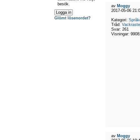
besök.
av
Moggy
2017-05-06 21:
Glömt lösenordet?
Kategori:
Språk
Tråd:
Vackrast
Svar:
261
Visningar:
9908
av
Moggy