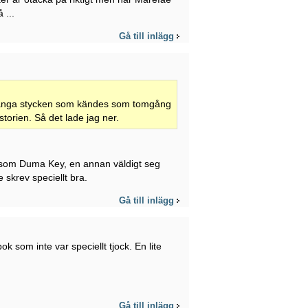
 ...
Gå till inlägg
långa stycken som kändes som tomgång
torien. Så det lade jag ner.
t som Duma Key, en annan väldigt seg
 skrev speciellt bra.
Gå till inlägg
 som inte var speciellt tjock. En lite
Gå till inlägg