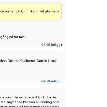
lvin har väl kommit som ett alternativ
gång på 90-talet.
Gå till inlägg
ekan Dolores Claiborne. Den är i klass
Gå till inlägg
 som inte var speciellt tjock. En lite
t. Den smygande känslan av obehag som
cker är otäcka på riktigt men när Marefae