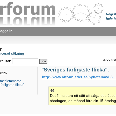
Regist
hela f
ogga in
r
ancerad sökning
4779 trä
esultat:
"Sveriges farligaste flicka".
28:26
http://www.aftonbladet.se/nyheter/a/vL8 .
 medlemmarna
farligaste flicka".
Det finns bara ett sätt att säga det: Jose
söndagen, en månad före sin 15-årsdag