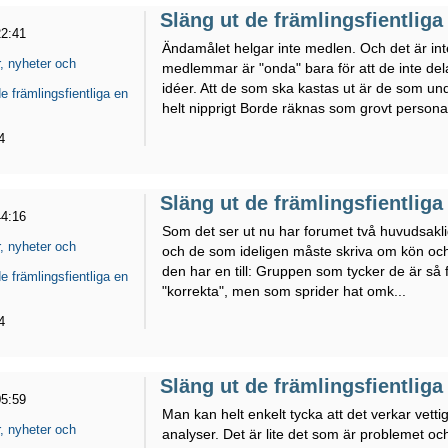
Släng ut de främlingsfientliga 
22:41
Ändamålet helgar inte medlen. Och det är inte
, nyheter och
medlemmar är "onda" bara för att de inte d
idéer. Att de som ska kastas ut är de som und
e främlingsfientliga en
helt nipprigt Borde räknas som grovt persona
4
Släng ut de främlingsfientliga 
44:16
Som det ser ut nu har forumet två huvudsakli
, nyheter och
och de som ideligen måste skriva om kön och a
den har en till: Gruppen som tycker de är så f
e främlingsfientliga en
"korrekta", men som sprider hat omk...
4
Släng ut de främlingsfientliga 
05:59
Man kan helt enkelt tycka att det verkar vet
, nyheter och
analyser. Det är lite det som är problemet o