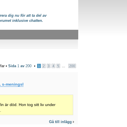
rera dig nu för att ta del av
orumet inklusive chatten.
ffar •
Sida
1
av
200
•
...
1
2
3
4
5
200
.. s-meningsl
fin är död. Hon tog sitt liv under
.
Gå till inlägg