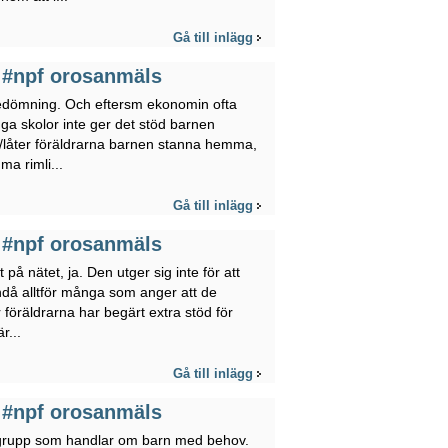
Gå till inlägg
d #npf orosanmäls
bedömning. Och eftersm ekonomin ofta
många skolor inte ger det stöd barnen
n/låter föräldrarna barnen stanna hemma,
a rimli...
Gå till inlägg
d #npf orosanmäls
 på nätet, ja. Den utger sig inte för att
ndå alltför många som anger att de
 föräldrarna har begärt extra stöd för
r...
Gå till inlägg
d #npf orosanmäls
 grupp som handlar om barn med behov.