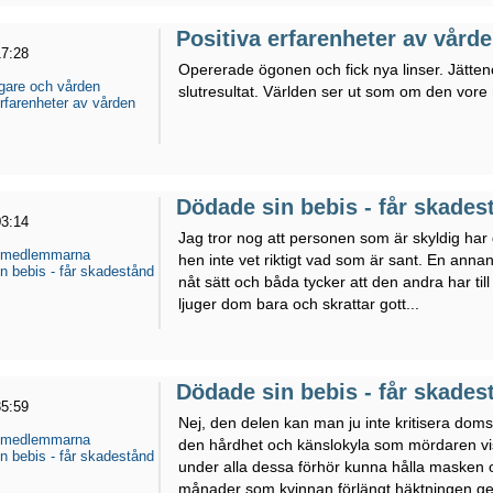
Positiva erfarenheter av vård
17:28
Opererade ögonen och fick nya linser. Jät
gare och vården
slutresultat. Världen ser ut som om den vore
erfarenheter av vården
Dödade sin bebis - får skadest
03:14
Jag tror nog att personen som är skyldig har g
 medlemmarna
hen inte vet riktigt vad som är sant. En annan
n bebis - får skadestånd
nåt sätt och båda tycker att den andra har till
ljuger dom bara och skrattar gott...
Dödade sin bebis - får skadest
35:59
Nej, den delen kan man ju inte kritisera doms
 medlemmarna
den hårdhet och känslokyla som mördaren visa
n bebis - får skadestånd
under alla dessa förhör kunna hålla masken 
månader som kvinnan förlängt häktningen gen