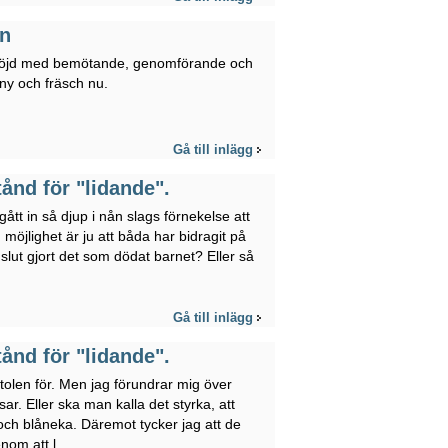
en
tenöjd med bemötande, genomförande och
 ny och fräsch nu.
Gå till inlägg
ånd för "lidande".
ått in så djup i nån slags förnekelse att
 möjlighet är ju att båda har bidragit på
 slut gjort det som dödat barnet? Eller så
Gå till inlägg
ånd för "lidande".
tolen för. Men jag förundrar mig över
r. Eller ska man kalla det styrka, att
och blåneka. Däremot tycker jag att de
om att l...