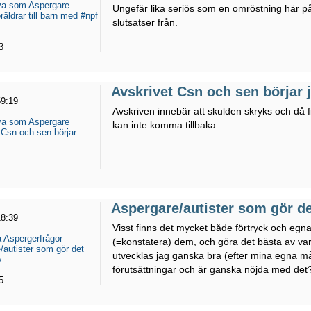
eva som Aspergare
Ungefär lika seriös som en omröstning här på
äldrar till barn med #npf
slutsatser från.
3
Avskrivet Csn och sen börjar 
59:19
Avskriven innebär att skulden skryks och då f
eva som Aspergare
kan inte komma tillbaka.
 Csn och sen börjar
Aspergare/autister som gör det
18:39
Visst finns det mycket både förtryck och egn
 Aspergerfrågor
(=konstatera) dem, och göra det bästa av var
/autister som gör det
utvecklas jag ganska bra (efter mina egna måt
v
förutsättningar och är ganska nöjda med det?
5