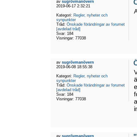
Ö
av
sugrövmanövern
2019-06-17 2:32:21
A
Kategori:
Regler, nyheter och
synpunkter
Tråd:
Önskade förändringar av forumet
[avdelad tråd]
Svar:
184
Visningar:
77038
Ö
av
sugrövmanövern
2019-06-08 18:55:38
V
Kategori:
Regler, nyheter och
ä
synpunkter
Tråd:
Önskade förändringar av forumet
e
[avdelad tråd]
f
Svar:
184
Visningar:
77038
a
i
"
av
sugrövmanövern