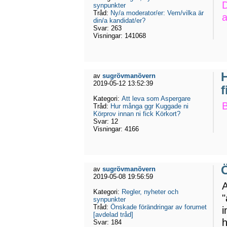
D
synpunkter
Tråd:
Ny/a moderator/er: Vem/vilka är
a
din/a kandidat/er?
Svar:
263
Visningar:
141068
av
sugrövmanövern
2019-05-12 13:52:39
f
Kategori:
Att leva som Aspergare
B
Tråd:
Hur många ggr Kuggade ni
Körprov innan ni fick Körkort?
Svar:
12
Visningar:
4166
Ö
av
sugrövmanövern
2019-05-08 19:56:59
A
Kategori:
Regler, nyheter och
"
synpunkter
Tråd:
Önskade förändringar av forumet
i
[avdelad tråd]
h
Svar:
184