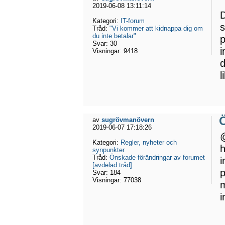
2019-06-08 13:11:14
D
Kategori:
IT-forum
s
Tråd:
"Vi kommer att kidnappa dig om
du inte betalar"
p
Svar:
30
i
Visningar:
9418
d
l
Ö
av
sugrövmanövern
2019-06-07 17:18:26
@
Kategori:
Regler, nyheter och
h
synpunkter
Tråd:
Önskade förändringar av forumet
i
[avdelad tråd]
p
Svar:
184
Visningar:
77038
m
i