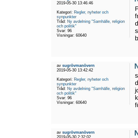
2019-05-30 13:46:46
P
Kategori:
Regler, nyheter och
f
synpunkter
Tråd:
Ny avdelning "Samhälle, religion
d
och politik"
s
Svar:
96
Visningar:
60640
b
N
av
sugrövmanövern
2019-05-30 13:42:42
s
Kategori:
Regler, nyheter och
d
synpunkter
Tråd:
Ny avdelning "Samhälle, religion
j
och politik"
k
Svar:
96
Visningar:
60640
f
N
av
sugrövmanövern
2019-05-30 2:32:02