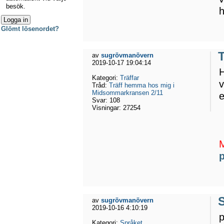
besök.
h
Glömt lösenordet?
av
sugrövmanövern
2019-10-17 19:04:14
H
Kategori:
Träffar
v
Tråd:
Träff hemma hos mig i
Midsommarkransen 2/11
e
Svar:
108
Visningar:
27254
S
av
sugrövmanövern
2019-10-16 4:10:19
p
Kategori:
Språket