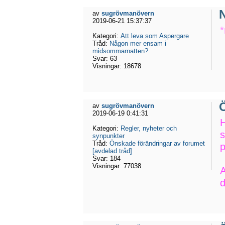
av
sugrövmanövern
2019-06-21 15:37:37
Kategori:
Att leva som Aspergare
Tråd:
Någon mer ensam i
midsommarnatten?
Svar:
63
Visningar:
18678
Ö
av
sugrövmanövern
2019-06-19 0:41:31
H
Kategori:
Regler, nyheter och
s
synpunkter
Tråd:
Önskade förändringar av forumet
[avdelad tråd]
Svar:
184
Visningar:
77038
A
d