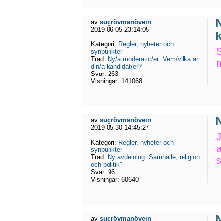
N
av
sugrövmanövern
2019-06-05 23:14:05
Kategori:
Regler, nyheter och
S
synpunkter
Tråd:
Ny/a moderator/er: Vem/vilka är
din/a kandidat/er?
Svar:
263
Visningar:
141068
N
av
sugrövmanövern
2019-05-30 14:45:27
J
Kategori:
Regler, nyheter och
a
synpunkter
Tråd:
Ny avdelning "Samhälle, religion
s
och politik"
Svar:
96
Visningar:
60640
N
av
sugrövmanövern