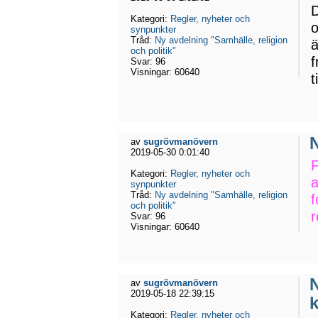
D
Kategori:
Regler, nyheter och
o
synpunkter
Tråd:
Ny avdelning "Samhälle, religion
ä
och politik"
f
Svar:
96
Visningar:
60640
t
N
av
sugrövmanövern
2019-05-30 0:01:40
F
Kategori:
Regler, nyheter och
a
synpunkter
Tråd:
Ny avdelning "Samhälle, religion
f
och politik"
r
Svar:
96
Visningar:
60640
N
av
sugrövmanövern
2019-05-18 22:39:15
Kategori:
Regler, nyheter och