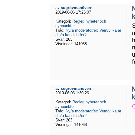
N
av
sugrövmanövern
2019-06-06 17:25:07
Kategori:
Regler, nyheter och
S
synpunkter
Tråd:
Ny/a moderator/er: Vem/vilka är
m
din/a kandidat/er?
h
Svar:
263
Visningar:
141068
n
u
f
N
av
sugrövmanövern
2019-06-06 1:30:26
Kategori:
Regler, nyheter och
O
synpunkter
Tråd:
Ny/a moderator/er: Vem/vilka är
din/a kandidat/er?
Svar:
263
Visningar:
141068