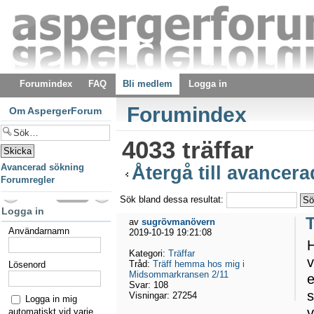
Forumindex
FAQ
Bli medlem
Logga in
Forumindex
Om AspergerForum
4033 träffar
Avancerad sökning
Återgå till avancer
Forumregler
Sök bland dessa resultat:
Logga in
av
sugrövmanövern
Användarnamn
2019-10-19 19:21:08
H
Kategori:
Träffar
v
Tråd:
Träff hemma hos mig i
Lösenord
Midsommarkransen 2/11
e
Svar:
108
s
Visningar:
27254
Logga in mig
v
automatiskt vid varje