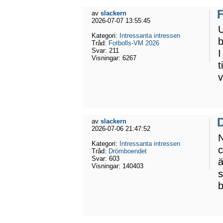
av
slackern
2026-07-07 13:55:45
U
Kategori:
Intressanta intressen
b
Tråd:
Fotbolls-VM 2026
Svar:
211
I
Visningar:
6267
t
v
av
slackern
2026-07-06 21:47:52
N
Kategori:
Intressanta intressen
c
Tråd:
Drömboendet
Svar:
603
ä
Visningar:
140403
s
b