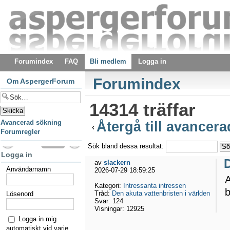
Forumindex
FAQ
Bli medlem
Logga in
Forumindex
Om AspergerForum
14314 träffar
Avancerad sökning
Återgå till avancer
Forumregler
Sök bland dessa resultat:
Logga in
D
av
slackern
Användarnamn
2026-07-29 18:59:25
A
Kategori:
Intressanta intressen
b
Tråd:
Den akuta vattenbristen i världen
Lösenord
Svar:
124
Visningar:
12925
Logga in mig
automatiskt vid varje