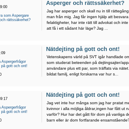
Asperger och rättssäkerhet?
29:00
Jag har asperger och skall nu in till rättegång
eva som Aspergare
man från mig. Jag får ingen hjälp att besvara
och rättssäkerhet?
felaktigheter, har inte rätt till advokat och int
att få i ett sådant här läge? Jag ...
Nätdejting på gott och ont!
:09
Vetenskapens värld på SVT igår handlade om n
 Aspergerfrågor
som studerat beteenden på dejtingsajter/appa
 på gott och ont!
användare plus ett par, som träffats via nätet
bildat familj, enligt forskarna var hur s...
0
Nätdejting på gott och ont!
39:17
Jag vet inte hur många som jag har pratat
 Aspergerfrågor
kvinnor i alla möjliga åldrar,ingen har fått ut 
 på gott och ont!
varför? Hur har det gått för dom på vanliga d
barn eller är dom fortfarande ensamstående?
0