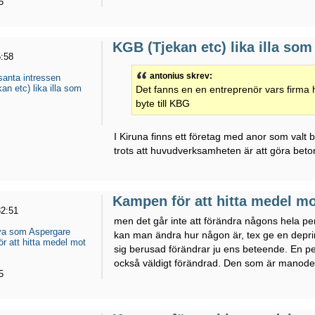
5
KGB (Tjekan etc) lika illa so
5:58
antonius skrev:
santa intressen
n etc) lika illa som
Det fanns en en entreprenör vars firma
byte till KBG
I Kiruna finns ett företag med anor som valt
trots att huvudverksamheten är att göra beto
Kampen för att hitta medel m
32:51
men det går inte att förändra någons hela per
eva som Aspergare
kan man ändra hur någon är, tex ge en deprime
r att hitta medel mot
sig berusad förändrar ju ens beteende. En pe
också väldigt förändrad. Den som är manode.
5