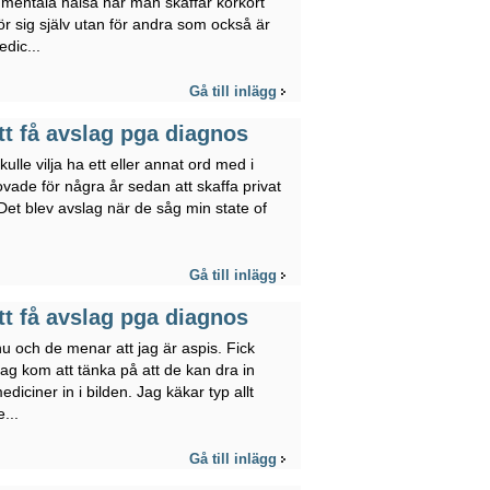
mentala hälsa när man skaffar körkort
ör sig själv utan för andra som också är
edic...
Gå till inlägg
att få avslag pga diagnos
ulle vilja ha ett eller annat ord med i
rovade för några år sedan att skaffa privat
. Det blev avslag när de såg min state of
Gå till inlägg
att få avslag pga diagnos
nu och de menar att jag är aspis. Fick
jag kom att tänka på att de kan dra in
iciner in i bilden. Jag käkar typ allt
...
Gå till inlägg