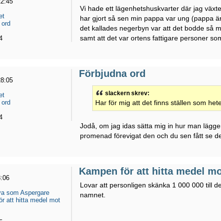
22:45
Vi hade ett lägenhetshuskvarter där jag växt
et
har gjort så sen min pappa var ung (pappa är fö
 ord
det kallades negerbyn var att det bodde så m
samt att det var ortens fattigare personer som
4
Förbjudna ord
28:05
slackern skrev:
et
 ord
Har för mig att det finns ställen som het
4
Jodå, om jag idas sätta mig in hur man lägger
promenad förevigat den och du sen fått se 
Kampen för att hitta medel m
8:06
Lovar att personligen skänka 1 000 000 till
eva som Aspergare
namnet.
r att hitta medel mot