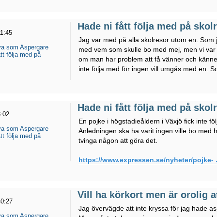
Hade ni fått följa med på skol
11:45
Jag var med på alla skolresor utom en. Som 
eva som Aspergare
med vem som skulle bo med mej, men vi var no
tt följa med på
om man har problem att få vänner och känner
inte följa med för ingen vill umgås med en. So
Hade ni fått följa med på skol
3:02
En pojke i högstadieåldern i Växjö fick inte 
eva som Aspergare
Anledningen ska ha varit ingen ville bo med
tt följa med på
tvinga någon att göra det.
https://www.expressen.se/nyheter/pojke- ..
Vill ha körkort men är orolig 
40:27
Jag övervägde att inte kryssa för jag hade as
eva som Aspergare