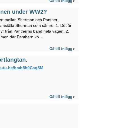
Gå till inlägg
agnen under WW2?
ten mellan Sherman och Panther.
ramställa Sherman som sämre. 1. Det är
r från Pantherns band hela vägen. 2.
 men där Panthern kö...
Gå till inlägg
rtlängtan.
youtu.be/bmh5b0CaqSM
Gå till inlägg