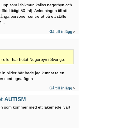
e upp som i folkmun kallas negerbyn och
dd tidigt 50-tal). Anledningen till att
ånga personer centrerat på ett ställe
...
Gå till inlägg
er eller har hetat Negerbyn i Sverige.
 in bilder här hade jag kunnat ta en
den med egna ögon.
Gå till inlägg
ot AUTISM
 den som kommer med ett läkemedel värt