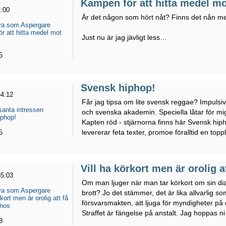
Kampen för att hitta medel m
1:00
Är det någon som hört nåt? Finns det nån me
eva som Aspergare
r att hitta medel mot
Just nu är jag jävligt less…
5
Svensk hiphop!
44:12
Får jag tipsa om lite svensk reggae? Impulsi
santa intressen
och svenska akademin. Speciella låtar för mi
phop!
Kapten röd - stjärnorna finns här Svensk hiph
levererar feta texter, promoe föralltid en toppl
5
Vill ha körkort men är orolig 
55:03
Om man ljuger när man tar körkort om sin diagn
eva som Aspergare
brott? Jo det stämmer, det är lika allvarlig som
rkort men är orolig att få
försvarsmakten, att ljuga för myndigheter på de
gnos
Straffet är fängelse på anstalt. Jag hoppas ni 
8