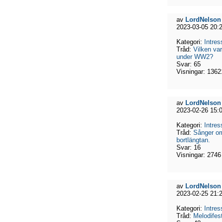
av
LordNelson
2023-03-05 20:
Kategori:
Intres
Tråd:
Vilken va
under WW2?
Svar:
65
Visningar:
1362
av
LordNelson
2023-02-26 15:
Kategori:
Intres
Tråd:
Sånger o
bortlängtan.
Svar:
16
Visningar:
2746
av
LordNelson
2023-02-25 21:
Kategori:
Intres
Tråd:
Melodifes