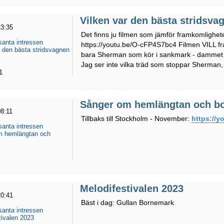
Vilken var den bästa stridsv
23:35
Det finns ju filmen som jämför framkomlighe
santa intressen
https://youtu.be/O-cFP4S7bc4 Filmen VILL f
r den bästa stridsvagnen
bara Sherman som kör i sankmark - dammet y
Jag ser inte vilka träd som stoppar Sherman,
1
Sånger om hemlängtan och bo
08:11
Tillbaks till Stockholm - November:
https://
santa intressen
m hemlängtan och
Melodifestivalen 2023
20:41
Bäst i dag: Gullan Bornemark
santa intressen
tivalen 2023