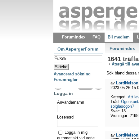
Forumindex
FAQ
Bli medlem
L
Forumindex
Om AspergerForum
1641 träffa
Återgå till av
Sök bland dessa r
Avancerad sökning
Forumregler
av
LordNelson
2023-05-26 15:
Logga in
Kategori:
Att l
Tråd:
Ögonkonta
Användarnamn
solglasögon?
Svar:
13
Visningar:
2198
Lösenord
Logga in mig
av
LordNelson
automatiskt vid varje