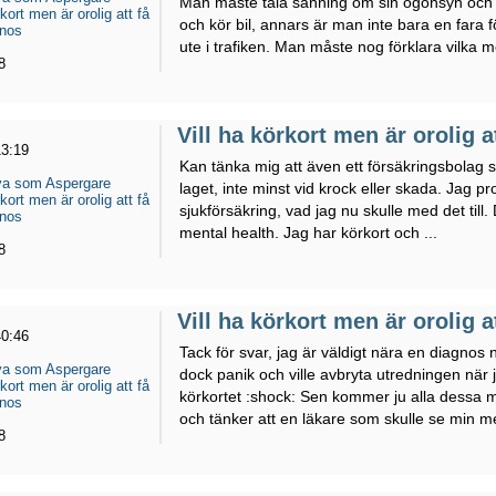
Man måste tala sanning om sin ögonsyn och 
rkort men är orolig att få
och kör bil, annars är man inte bara en fara f
gnos
ute i trafiken. Man måste nog förklara vilka m
8
Vill ha körkort men är orolig 
13:19
Kan tänka mig att även ett försäkringsbolag sk
eva som Aspergare
laget, inte minst vid krock eller skada. Jag p
rkort men är orolig att få
sjukförsäkring, vad jag nu skulle med det till
gnos
mental health. Jag har körkort och ...
8
Vill ha körkort men är orolig 
40:46
Tack för svar, jag är väldigt nära en diagnos 
eva som Aspergare
dock panik och ville avbryta utredningen när 
rkort men är orolig att få
körkortet :shock: Sen kommer ju alla dessa med
gnos
och tänker att en läkare som skulle se min me
8