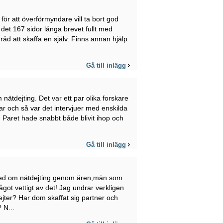
 för att överförmyndare vill ta bort god
 det 167 sidor långa brevet fullt med
e råd att skaffa en själv. Finns annan hjälp
Gå till inlägg
ätdejting. Det var ett par olika forskare
r och så var det intervjuer med enskilda
. Paret hade snabbt både blivit ihop och
Gå till inlägg
 med om nätdejting genom åren,män som
något vettigt av det! Jag undrar verkligen
ejter? Har dom skaffat sig partner och
 N...