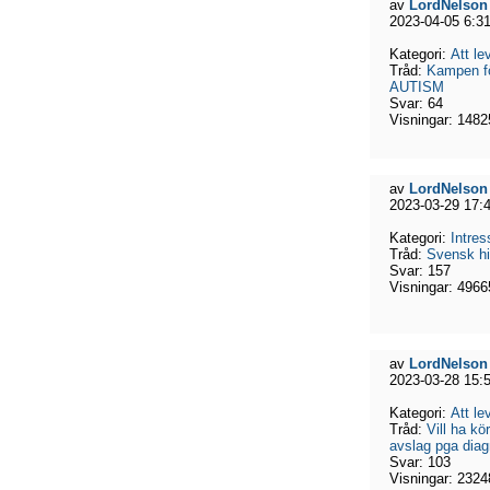
av
LordNelson
2023-04-05 6:3
Kategori:
Att l
Tråd:
Kampen fö
AUTISM
Svar:
64
Visningar:
1482
av
LordNelson
2023-03-29 17:
Kategori:
Intres
Tråd:
Svensk hi
Svar:
157
Visningar:
4966
av
LordNelson
2023-03-28 15:
Kategori:
Att l
Tråd:
Vill ha kö
avslag pga dia
Svar:
103
Visningar:
2324