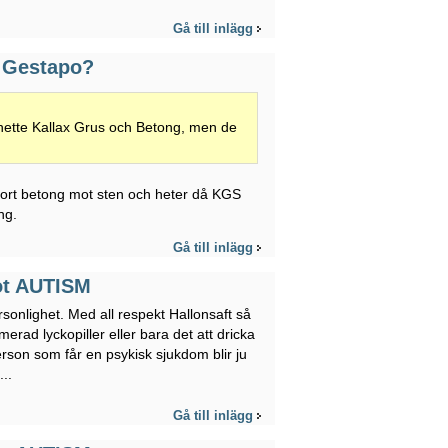
Gå till inlägg
m Gestapo?
 hette Kallax Grus och Betong, men de
 bort betong mot sten och heter då KGS
ng.
Gå till inlägg
ot AUTISM
sonlighet. Med all respekt Hallonsaft så
rad lyckopiller eller bara det att dricka
rson som får en psykisk sjukdom blir ju
..
Gå till inlägg