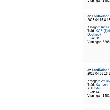
Visningar:
1482
av
LordNelson
2023-04-15 8:1
Kategori:
Intres
Tråd:
KGB (Tjeka
Gestapo?
Svar:
34
Visningar:
5298
av
LordNelson
2023-04-05 16:
Kategori:
Att l
Tråd:
Kampen fö
AUTISM
Svar:
64
Visningar:
1482