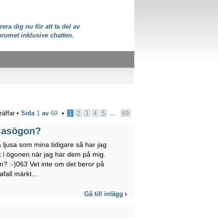
rera dig nu för att ta del av
orumet inklusive chatten.
räffar •
Sida
1
av
69
•
...
1
2
3
4
5
69
glasögon?
 ljusa som mina tidigare så har jag
lk i ögonen när jag har dem på mig.
on? :-)063 Vet inte om det beror på
fall märkt...
Gå till inlägg