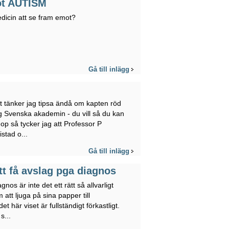
ot AUTISM
dicin att se fram emot?
Gå till inlägg
vt tänker jag tipsa ändå om kapten röd
g Svenska akademin - du vill så du kan
op så tycker jag att Professor P
istad o...
Gå till inlägg
att få avslag pga diagnos
os är inte det ett rätt så allvarligt
 att ljuga på sina papper till
t här viset är fullständigt förkastligt.
s...