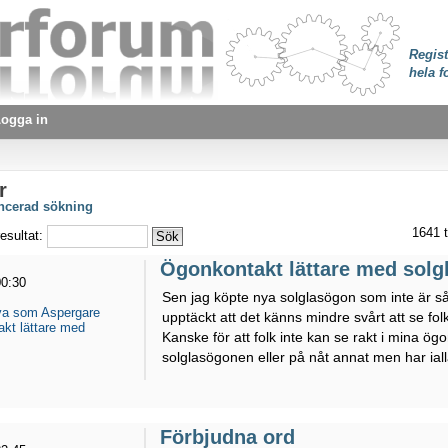
Regist
hela f
ogga in
r
ancerad sökning
1641 t
esultat:
Ögonkontakt lättare med sol
00:30
Sen jag köpte nya solglasögon som inte är så
eva som Aspergare
upptäckt att det känns mindre svårt att se fo
kt lättare med
Kanske för att folk inte kan se rakt i mina ög
solglasögonen eller på nåt annat men har ialla
Förbjudna ord