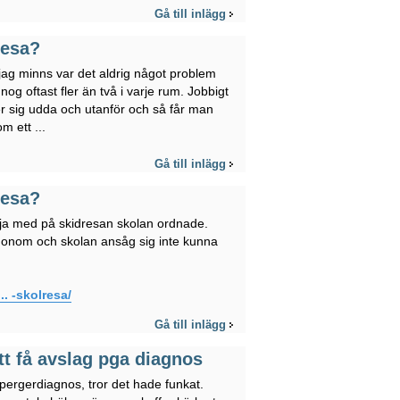
Gå till inlägg
resa?
jag minns var det aldrig något problem
g oftast fler än två i varje rum. Jobbigt
 sig udda och utanför och så får man
m ett ...
Gå till inlägg
resa?
följa med på skidresan skolan ordnade.
 honom och skolan ansåg sig inte kunna
. -skolresa/
Gå till inlägg
att få avslag pga diagnos
pergerdiagnos, tror det hade funkat.