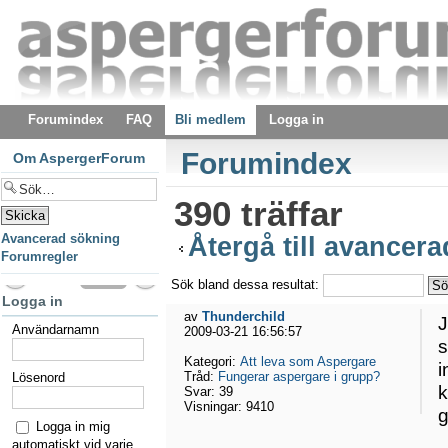
Forumindex
FAQ
Bli medlem
Logga in
Forumindex
Om AspergerForum
390 träffar
Avancerad sökning
Återgå till avancer
Forumregler
Sök bland dessa resultat:
Logga in
av
Thunderchild
J
Användarnamn
2009-03-21 16:56:57
s
Kategori:
Att leva som Aspergare
i
Tråd:
Fungerar aspergare i grupp?
Lösenord
k
Svar:
39
Visningar:
9410
g
Logga in mig
automatiskt vid varje