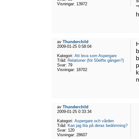
s
Visningar:
13972
"
h
av
Thunderchild
H
2009-01-25 0:58:04
b
Kategori:
Att leva som Aspergare
b
Tråd:
Relationer (för 50elfte gången?)
p
Svar:
79
Visningar:
18702
k
n
av
Thunderchild
2009-01-25 0:33:34
Kategori:
Aspergare och vården
Tråd:
Kan jag lita på deras bedömning?
Svar:
120
Visningar:
28607