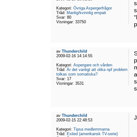
s
Kategori:
Övriga Aspergerfrågor
s
Tråd:
Manlig/kvinnlig empati
"
Svar:
80
Visningar:
33750
p
av
Thunderchild
S
2009-02-16 14:14:55
p
Kategori:
Aspergare och vården
m
Tråd:
Är det vanligt att olika npf problem
a
tolkas som somatiska?
Svar:
17
s
Visningar:
3531
s
av
Thunderchild
J
2009-02-15 22:48:53
Kategori:
Tipsa medlemmarna
Tråd:
Exiled (amerikansk TV-serie)