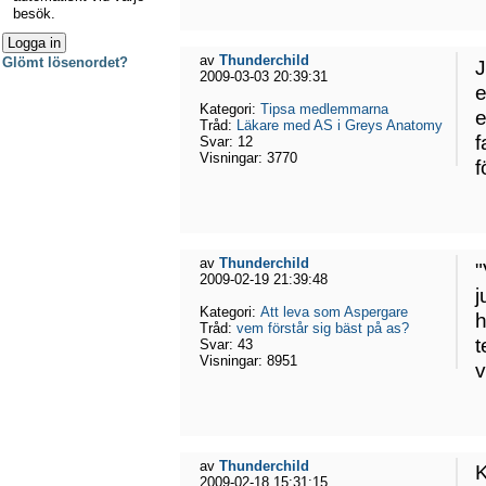
besök.
av
Thunderchild
Glömt lösenordet?
J
2009-03-03 20:39:31
e
Kategori:
Tipsa medlemmarna
e
Tråd:
Läkare med AS i Greys Anatomy
f
Svar:
12
Visningar:
3770
f
av
Thunderchild
"
2009-02-19 21:39:48
j
Kategori:
Att leva som Aspergare
h
Tråd:
vem förstår sig bäst på as?
t
Svar:
43
Visningar:
8951
v
av
Thunderchild
K
2009-02-18 15:31:15