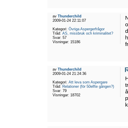
av
Thunderchild
N
2009-01-24 22:11:07
o
Kategori:
Övriga Aspergerfrågor
d
Tråd:
AS, missbruk och kriminalitet?
h
Svar:
57
Visningar:
15186
f
R
av
Thunderchild
2009-01-24 21:24:36
H
Kategori:
Att leva som Aspergare
t
Tråd:
Relationer (för 50elfte gången?)
å
Svar:
79
Visningar:
18702
p
k