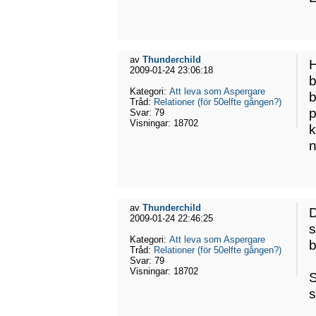
av
Thunderchild
H
2009-01-24 23:06:18
b
Kategori:
Att leva som Aspergare
b
Tråd:
Relationer (för 50elfte gången?)
p
Svar:
79
Visningar:
18702
k
n
av
Thunderchild
D
2009-01-24 22:46:25
s
Kategori:
Att leva som Aspergare
b
Tråd:
Relationer (för 50elfte gången?)
Svar:
79
Visningar:
18702
S
s