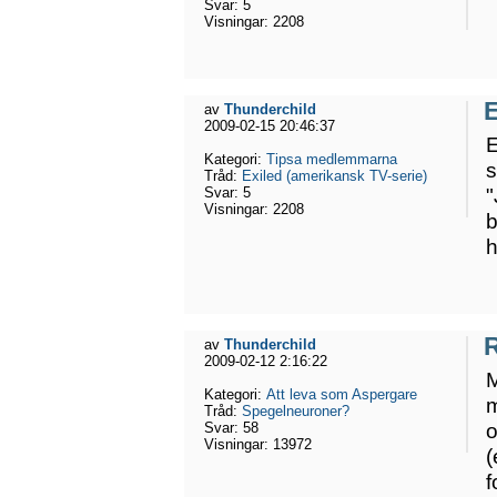
Svar:
5
Visningar:
2208
E
av
Thunderchild
2009-02-15 20:46:37
E
Kategori:
Tipsa medlemmarna
s
Tråd:
Exiled (amerikansk TV-serie)
"
Svar:
5
Visningar:
2208
b
h
R
av
Thunderchild
2009-02-12 2:16:22
M
Kategori:
Att leva som Aspergare
m
Tråd:
Spegelneuroner?
o
Svar:
58
Visningar:
13972
(
f