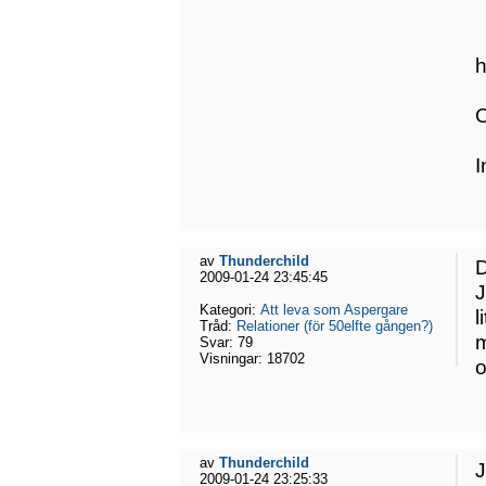
h
O
I
av
Thunderchild
D
2009-01-24 23:45:45
J
Kategori:
Att leva som Aspergare
l
Tråd:
Relationer (för 50elfte gången?)
m
Svar:
79
Visningar:
18702
o
av
Thunderchild
J
2009-01-24 23:25:33