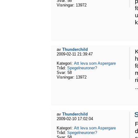
p
Svar:
58
Visningar:
13972
f
u
k
av
Thunderchild
K
2009-02-11 21:39:47
h
Kategori:
Att leva som Aspergare
f
Tråd:
Spegelneuroner?
m
Svar:
58
Visningar:
13972
r
.
av
Thunderchild
2009-02-10 17:02:04
F
Kategori:
Att leva som Aspergare
d
Tråd:
Spegelneuroner?
Svar:
58