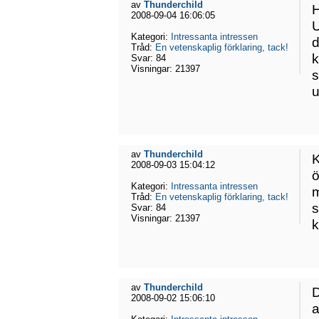
av
Thunderchild
H
2008-09-04 16:06:05
U
Kategori:
Intressanta intressen
d
Tråd:
En vetenskaplig förklaring, tack!
k
Svar:
84
Visningar:
21397
s
u
av
Thunderchild
K
2008-09-03 15:04:12
ö
Kategori:
Intressanta intressen
m
Tråd:
En vetenskaplig förklaring, tack!
s
Svar:
84
Visningar:
21397
k
av
Thunderchild
D
2008-09-02 15:06:10
a