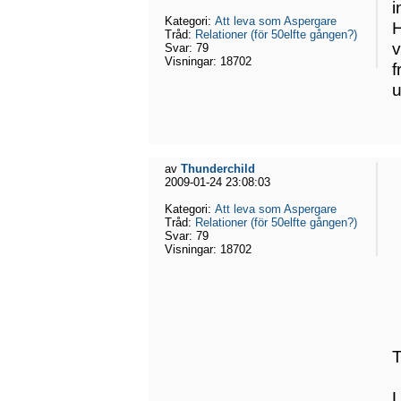
i
Kategori:
Att leva som Aspergare
H
Tråd:
Relationer (för 50elfte gången?)
v
Svar:
79
Visningar:
18702
f
u
av
Thunderchild
2009-01-24 23:08:03
Kategori:
Att leva som Aspergare
Tråd:
Relationer (för 50elfte gången?)
Svar:
79
Visningar:
18702
T
L