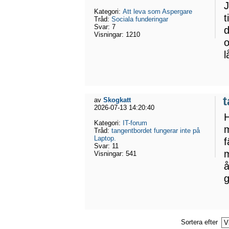
J
Kategori:
Att leva som Aspergare
t
Tråd:
Sociala funderingar
Svar:
7
d
Visningar:
1210
o
l
t
av
Skogkatt
2026-07-13 14:20:40
H
Kategori:
IT-forum
m
Tråd:
tangentbordet fungerar inte på
Laptop.
f
Svar:
11
m
Visningar:
541
å
Sortera efter