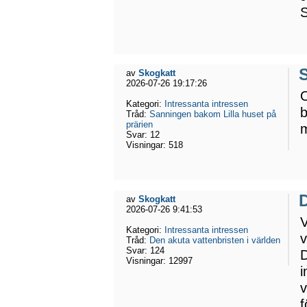
S
av
Skogkatt
2026-07-26 19:17:26
O
Kategori:
Intressanta intressen
b
Tråd:
Sanningen bakom Lilla huset på
prärien
m
Svar:
12
Visningar:
518
D
av
Skogkatt
2026-07-26 9:41:53
V
Kategori:
Intressanta intressen
v
Tråd:
Den akuta vattenbristen i världen
Svar:
124
D
Visningar:
12997
i
v
f