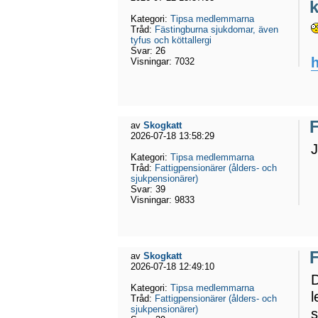
k
Kategori:
Tipsa medlemmarna
Tråd:
Fästingburna sjukdomar, även
tyfus och köttallergi
Svar:
26
h
Visningar:
7032
F
av
Skogkatt
2026-07-18 13:58:29
J
Kategori:
Tipsa medlemmarna
Tråd:
Fattigpensionärer (ålders- och
sjukpensionärer)
Svar:
39
Visningar:
9833
F
av
Skogkatt
2026-07-18 12:49:10
D
Kategori:
Tipsa medlemmarna
l
Tråd:
Fattigpensionärer (ålders- och
sjukpensionärer)
s