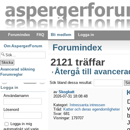
Forumindex
FAQ
Bli medlem
Logga in
Forumindex
Om AspergerForum
2121 träffar
Avancerad sökning
Återgå till avancer
Forumregler
Sök bland dessa resultat:
Logga in
av
Skogkatt
Användarnamn
2026-07-31 18:08:48
D
Kategori:
Intressanta intressen
v
Tråd:
Katter och deras egendomligheter
Lösenord
Svar:
681
b
Visningar:
179707
J
Logga in mig
o
automatiskt vid varje