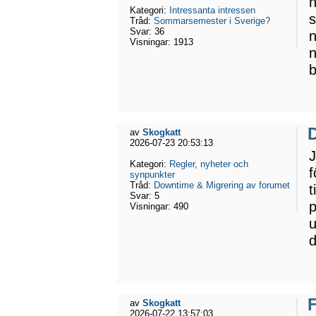
n
Kategori:
Intressanta intressen
s
Tråd:
Sommarsemester i Sverige?
Svar:
36
n
Visningar:
1913
n
b
av
Skogkatt
2026-07-23 20:53:13
J
Kategori:
Regler, nyheter och
f
synpunkter
Tråd:
Downtime & Migrering av forumet
t
Svar:
5
p
Visningar:
490
u
d
av
Skogkatt
2026-07-22 13:57:03