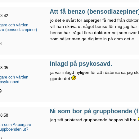
Att få benzo (bensodiazepiner
03:42
jo det e svårt för asperger få med från dokto
gare och vården
vill han skriva ut något benso för mig jag har
nzo (bensodiazepiner)
benso har frågat flera doktorer nej som svar fr
som säljer men ge dig inte in på dom det e...
3
Inlagd på psykosavd.
58:05
ja var inlagd nyligen för att rösterna sa jag
gare och vården
gjorde det
 psykosavd.
9
Ni som bor på gruppboende (f
28:58
jag stå prioterad grupboende hoppas bli bra
eva som Aspergare
ruppboenden ut?
0