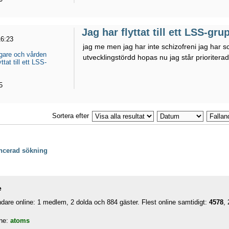
Jag har flyttat till ett LSS-gr
16:23
jag me men jag har inte schizofreni jag har sc
gare och vården
utvecklingstördd hopas nu jag står prioritera
ttat till ett LSS-
5
Sortera efter
ancerad sökning
e
are online: 1 medlem, 2 dolda och 884 gäster. Flest online samtidigt:
4578
,
ne:
atoms