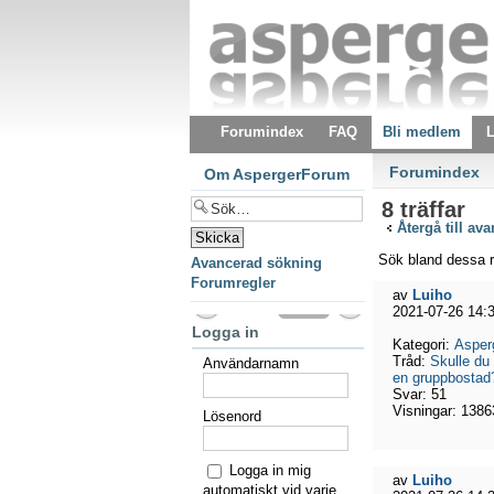
Forumindex
FAQ
Bli medlem
L
Forumindex
Om AspergerForum
8 träffar
Återgå till av
Sök bland dessa r
Avancerad sökning
Forumregler
av
Luiho
2021-07-26 14:
Logga in
Kategori:
Asper
Tråd:
Skulle du 
Användarnamn
en gruppbostad
Svar:
51
Visningar:
1386
Lösenord
Logga in mig
av
Luiho
automatiskt vid varje