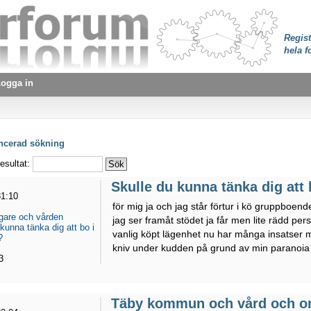
Regist
hela f
ogga in
ancerad sökning
esultat:
Skulle du kunna tänka dig att
31:10
för mig ja och jag står förtur i kö gruppboend
gare och vården
jag ser framåt stödet ja får men lite rädd per
kunna tänka dig att bo i
vanlig köpt lägenhet nu har många insatser m
?
kniv under kudden på grund av min paranoia i
3
Täby kommun och vård och o