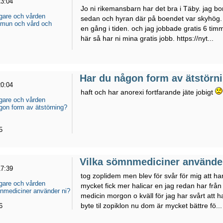
23:04
Jo ni rikemansbarn har det bra i Täby. jag bo
gare och vården
sedan och hyran där på boendet var skyhög. o
mun och vård och
en gång i tiden. och jag jobbade gratis 6 tim
här så har ni mina gratis jobb. https://nyt...
Har du någon form av ätstörn
20:04
haft och har anorexi fortfarande jäte jobigt
gare och vården
gon form av ätstörning?
5
Vilka sömnmediciner använde
17:39
tog zoplidem men blev för svår för mig att h
gare och vården
mycket fick mer halicar en jag redan har från
nmediciner använder ni?
medicin morgon o kväll för jag har svårt att h
byte til zopiklon nu dom är mycket bättre fö...
6