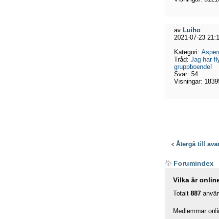
av
Luiho
2021-07-23 21:
Kategori:
Asper
Tråd:
Jag har fly
gruppboende!
Svar:
54
Visningar:
1839
Återgå till av
Forumindex
Vilka är onlin
Totalt
887
använd
Medlemmar onli