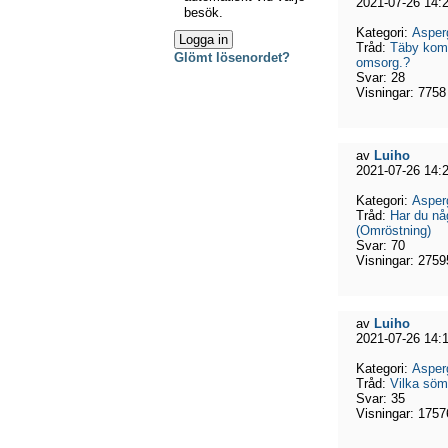
2021-07-26 14:
besök.
Kategori:
Asper
Tråd:
Täby kom
Glömt lösenordet?
omsorg.?
Svar:
28
Visningar:
7758
av
Luiho
2021-07-26 14:
Kategori:
Asper
Tråd:
Har du nå
(Omröstning)
Svar:
70
Visningar:
2759
av
Luiho
2021-07-26 14:
Kategori:
Asper
Tråd:
Vilka söm
Svar:
35
Visningar:
1757