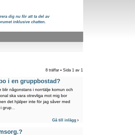
rera dig nu för att ta del av
orumet inklusive chatten.
8 träffar • Sida
1
av
1
 bo i en gruppbostad?
e blir någonstans i norrtälje komun och
sonal ska vara otrevliga mot mig bor
en det hjälper inte för jag såver med
 grup...
Gå till inlägg
msorg.?