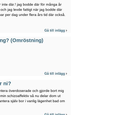
r inte där.! jag bodde där för många år
ch jag levde fattigt när jag bodde där
mar per dag under flera års tid där också.
Gå till inlägg
ing? (Omröstning)
Gå till inlägg
r ni?
antera överdoserade och gjorde bort mig
 min schizoaffektiv så nu delar dom ut
antera själv bor i vanlig lägenhet bad om
Gå till inlägg