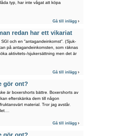
 klåda typ, har inte vågat att köpa
Gå till inlägg
an redan har ett vikariat
bra SGI och en "antagandeinkomst". (Sjuk-
 utan på antagandeinkomsten, som räknas
 söka aktivitets-/sjukersättning men det är
Gå till inlägg
e gör ont?
ske är boxershorts bättre. Boxershorts av
 kan efterskänka dem till någon
 fruktansvärt material. Tror jag avstår.
et....
Gå till inlägg
e gör ont?