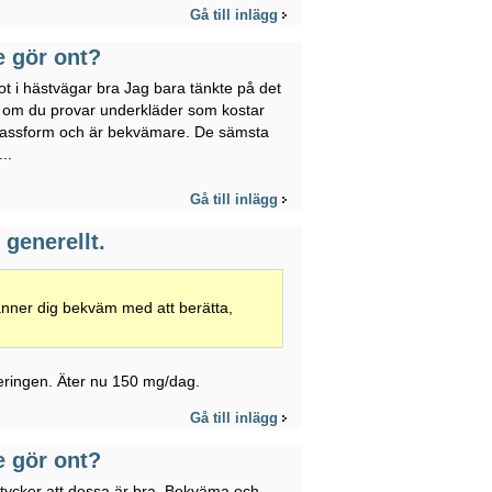
Gå till inlägg
e gör ont?
ot i hästvägar bra Jag bara tänkte på det
ad om du provar underkläder som kostar
e passform och är bekvämare. De sämsta
..
Gå till inlägg
generellt.
känner dig bekväm med att berätta,
iteringen. Äter nu 150 mg/dag.
Gå till inlägg
e gör ont?
g tycker att dessa är bra. Bekväma och