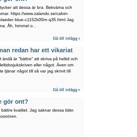
g tycker att dessa är bra. Bekväma och
mmar. https://www.zalando.se/calvin-
rklaeder-blue-c1152k00m-q35.html Jag
a. Åh, himmel o...
Gå till inlägg
an redan har ett vikariat
t ändå är "bättre" att skriva på heltid och
 deltidssjukskriven eller något. Även om
jänar något till så var jag skrivit till
Gå till inlägg
e gör ont?
bättre kvalitet. Jag saknar dessa tider.
kosnören.