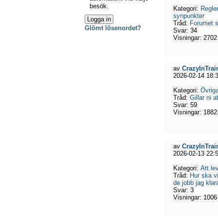
besök.
Kategori:
Regler
synpunkter
Tråd:
Forumet s
Glömt lösenordet?
Svar:
34
Visningar:
2702
av
CrazyInTrai
2026-02-14 18:
Kategori:
Övriga
Tråd:
Gillar ni a
Svar:
59
Visningar:
1882
av
CrazyInTrai
2026-02-13 22:
Kategori:
Att l
Tråd:
Hur ska vi
de jobb jag klar
Svar:
3
Visningar:
1006