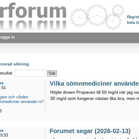
Regist
hela f
ogga in
ancerad sökning
esultat:
Vilka sömnmediciner använde
ns
1:51
Höjde dosen Propavan till 50 mg/d när jag va
gare och vården
30 mg/d som fungerar nästan lika bra, men 
nmediciner använder ni?
8
Forumet segar (2026-02-13)
ns
03:53