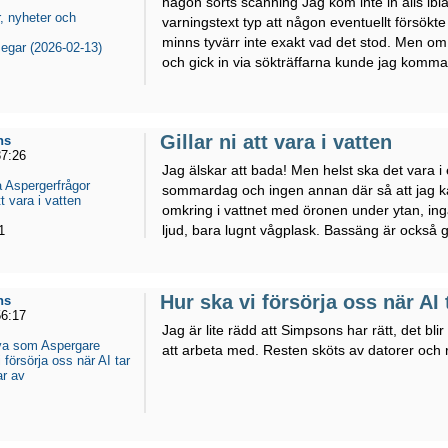
någon sorts scanning Jag kom inte in alls ibl
, nyheter och
varningstext typ att någon eventuellt försökte
minns tyvärr inte exakt vad det stod. Men om
egar (2026-02-13)
och gick in via sökträffarna kunde jag komma 
Gillar ni att vara i vatten
ns
37:26
Jag älskar att bada! Men helst ska det vara i 
 Aspergerfrågor
sommardag och ingen annan där så att jag ka
tt vara i vatten
omkring i vattnet med öronen under ytan, ing
ljud, bara lugnt vågplask. Bassäng är också g
1
Hur ska vi försörja oss när AI 
ns
56:17
Jag är lite rädd att Simpsons har rätt, det bl
eva som Aspergare
att arbeta med. Resten sköts av datorer och 
 försörja oss när AI tar
ar av