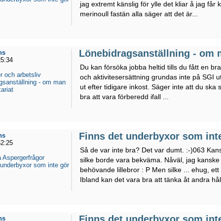
jag extremt känslig för ylle det kliar å jag får
merinoull fastän alla säger att det är...
Lönebidragsanställning - om m
ns
25:34
Du kan försöka jobba heltid tills du fått en 
r och arbetsliv
och aktivitesersättning grundas inte på SGI
gsanställning - om man
ut efter tidigare inkost. Säger inte att du ska
ariat
bra att vara förberedd ifall ...
Finns det underbyxor som int
ns
52:25
Så de var inte bra? Det var dumt. :-)063 Kan
 Aspergerfrågor
silke borde vara bekväma. Nåväl, jag kanske
 underbyxor som inte gör
behövande lillebror : P Men silke ... ehug, ett
Ibland kan det vara bra att tänka åt andra håll
Finns det underbyxor som int
ns