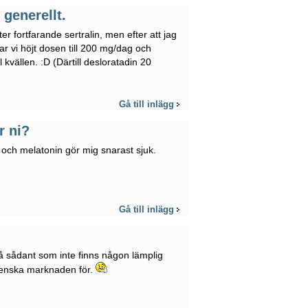
generellt.
äter fortfarande sertralin, men efter att jag
har vi höjt dosen till 200 mg/dag och
kvällen. :D (Därtill desloratadin 20
Gå till inlägg
r ni?
 och melatonin gör mig snarast sjuk.
Gå till inlägg
så sådant som inte finns någon lämplig
venska marknaden för.