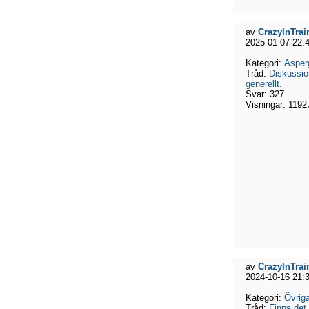
av
CrazyInTrai
2025-01-07 22:
Kategori:
Asper
Tråd:
Diskussi
generellt.
Svar:
327
Visningar:
1192
av
CrazyInTrai
2024-10-16 21:
Kategori:
Övriga
Tråd:
Finns det