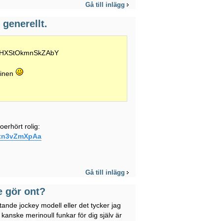
Gå till inlägg
generellt.
LLIHXStOkmnSkZAbY
cinen
erhört rolig:
_tn3vZmXpAa
Gå till inlägg
e gör ont?
ttande jockey modell eller det tycker jag
 kanske merinoull funkar för dig själv är