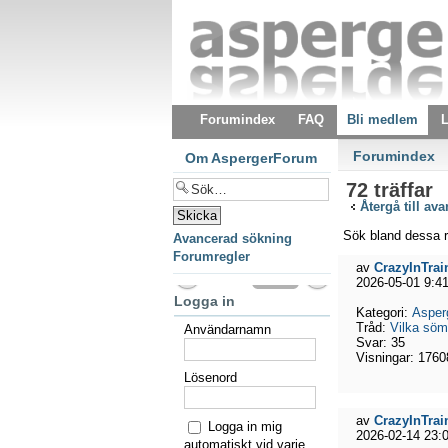
Forumindex
FAQ
Bli medlem
L
Forumindex
Om AspergerForum
72 träffar
Återgå till av
Sök bland dessa r
Avancerad sökning
Forumregler
av
CrazyInTrai
2026-05-01 9:4
Logga in
Kategori:
Asper
Tråd:
Vilka söm
Användarnamn
Svar:
35
Visningar:
1760
Lösenord
av
CrazyInTrai
Logga in mig
2026-02-14 23:
automatiskt vid varje