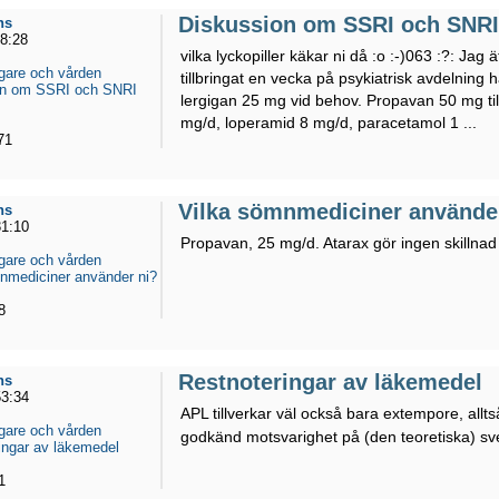
Diskussion om SSRI och SNRI 
ns
18:28
vilka lyckopiller käkar ni då :o :-)063 :?: Jag 
gare och vården
tillbringat en vecka på psykiatrisk avdelning 
on om SSRI och SNRI
lergigan 25 mg vid behov. Propavan 50 mg till 
mg/d, loperamid 8 mg/d, paracetamol 1 ...
71
Vilka sömnmediciner använde
ns
31:10
Propavan, 25 mg/d. Atarax gör ingen skillnad
gare och vården
nmediciner använder ni?
8
Restnoteringar av läkemedel
ns
53:34
APL tillverkar väl också bara extempore, allt
gare och vården
godkänd motsvarighet på (den teoretiska) s
ingar av läkemedel
1