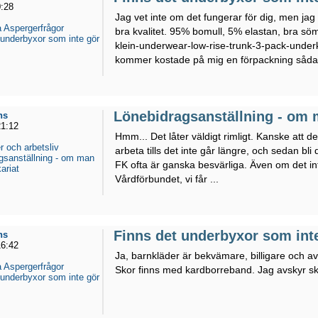
0:28
Jag vet inte om det fungerar för dig, men ja
 Aspergerfrågor
bra kvalitet. 95% bomull, 5% elastan, bra sö
 underbyxor som inte gör
klein-underwear-low-rise-trunk-3-pack-unde
kommer kostade på mig en förpackning sådan
Lönebidragsanställning - om m
ns
21:12
Hmm... Det låter väldigt rimligt. Kanske att de
r och arbetsliv
arbeta tills det inte går längre, och sedan bli
gsanställning - om man
FK ofta är ganska besvärliga. Även om det inte t
ariat
Vårdförbundet, vi får ...
Finns det underbyxor som int
ns
16:42
Ja, barnkläder är bekvämare, billigare och av 
 Aspergerfrågor
Skor finns med kardborreband. Jag avskyr s
 underbyxor som inte gör