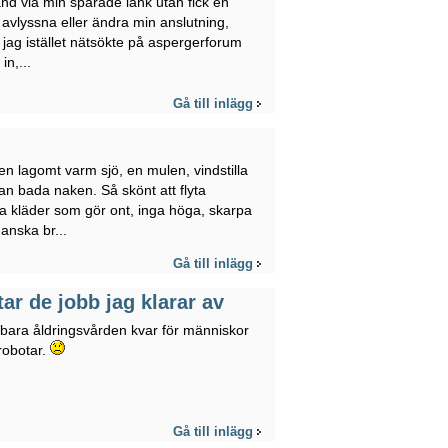
and via min sparade länk utan fick en
 avlyssna eller ändra min anslutning,
 jag istället nätsökte på aspergerforum
in,...
Gå till inlägg
en lagomt varm sjö, en mulen, vindstilla
n bada naken. Så skönt att flyta
a kläder som gör ont, inga höga, skarpa
anska br...
Gå till inlägg
tar de jobb jag klarar av
ir bara åldringsvården kvar för människor
robotar.
Gå till inlägg