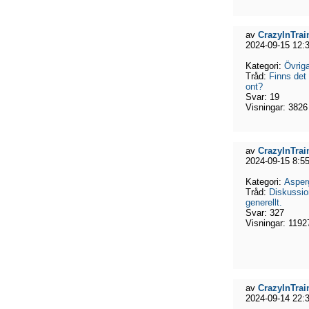
av
CrazyInTrai
2024-09-15 12:
Kategori:
Övriga
Tråd:
Finns det
ont?
Svar:
19
Visningar:
3826
av
CrazyInTrai
2024-09-15 8:5
Kategori:
Asper
Tråd:
Diskussi
generellt.
Svar:
327
Visningar:
1192
av
CrazyInTrai
2024-09-14 22: