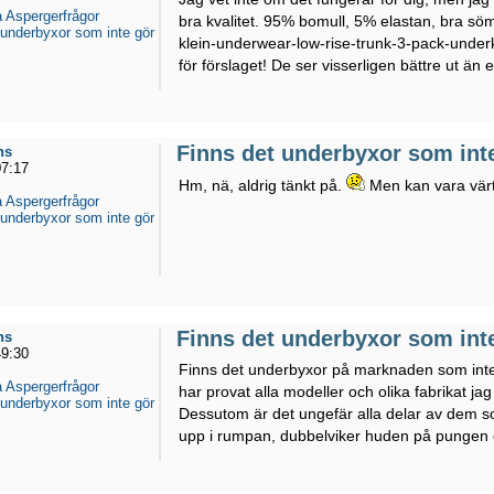
 Aspergerfrågor
bra kvalitet. 95% bomull, 5% elastan, bra sö
 underbyxor som inte gör
klein-underwear-low-rise-trunk-3-pack-unde
för förslaget! De ser visserligen bättre ut än e
Finns det underbyxor som int
ns
07:17
Hm, nä, aldrig tänkt på.
Men kan vara värt 
 Aspergerfrågor
 underbyxor som inte gör
Finns det underbyxor som int
ns
49:30
Finns det underbyxor på marknaden som inte 
 Aspergerfrågor
har provat alla modeller och olika fabrikat ja
 underbyxor som inte gör
Dessutom är det ungefär alla delar av dem s
upp i rumpan, dubbelviker huden på pungen o