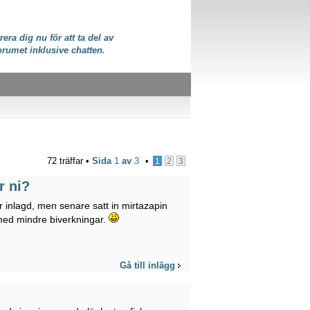
rera dig nu för att ta del av
orumet inklusive chatten.
72 träffar •
Sida
1
av
3
•
1
2
3
r ni?
r inlagd, men senare satt in mirtazapin
med mindre biverkningar.
Gå till inlägg