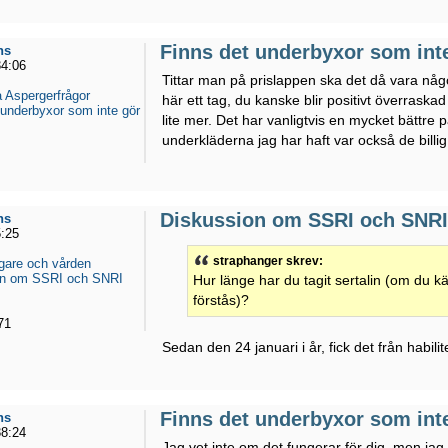
Finns det underbyxor som int
ns
34:06
Tittar man på prislappen ska det då vara någ
 Aspergerfrågor
här ett tag, du kanske blir positivt överrask
 underbyxor som inte gör
lite mer. Det har vanligtvis en mycket bättr
underkläderna jag har haft var också de billig.
Diskussion om SSRI och SNRI 
ns
5:25
straphanger skrev:
gare och vården
on om SSRI och SNRI
Hur länge har du tagit sertalin (om du 
förstås)?
71
Sedan den 24 januari i år, fick det från habil
Finns det underbyxor som int
ns
38:24
Jag vet inte om det fungerar för dig, men ja