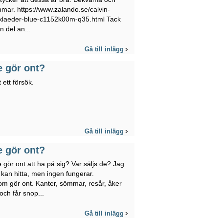
mmar. https://www.zalando.se/calvin-
rklaeder-blue-c1152k00m-q35.html Tack
n del an...
Gå till inlägg
e gör ont?
ett försök.
Gå till inlägg
e gör ont?
gör ont att ha på sig? Var säljs de? Jag
g kan hitta, men ingen fungerar.
om gör ont. Kanter, sömmar, resår, åker
ch får snop...
Gå till inlägg