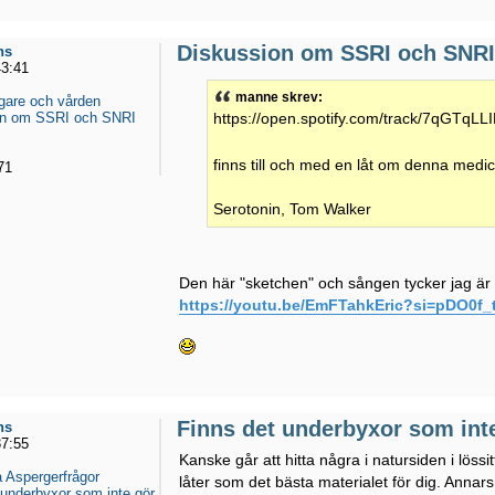
Diskussion om SSRI och SNRI 
ns
43:41
manne skrev:
gare och vården
on om SSRI och SNRI
https://open.spotify.com/track/7qGTq
finns till och med en låt om denna medi
71
Serotonin, Tom Walker
Den här "sketchen" och sången tycker jag är o
https://youtu.be/EmFTahkEric?si=pDO0f
Finns det underbyxor som int
ns
37:55
Kanske går att hitta några i natursiden i lössi
 Aspergerfrågor
låter som det bästa materialet för dig. Annars
 underbyxor som inte gör