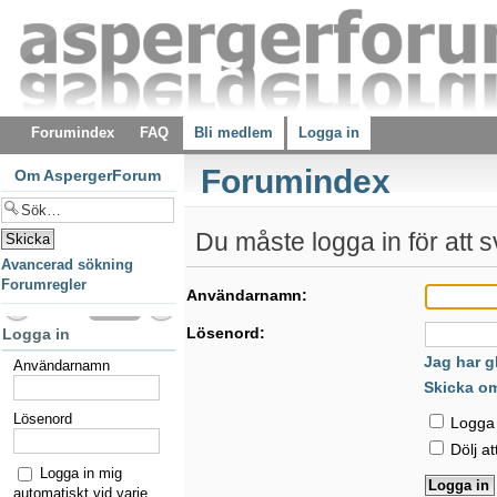
Forumindex
FAQ
Bli medlem
Logga in
Forumindex
Om AspergerForum
Du måste logga in för att s
Avancerad sökning
Forumregler
Användarnamn:
Lösenord:
Logga in
Jag har g
Användarnamn
Skicka o
Lösenord
Logga i
Dölj at
Logga in mig
automatiskt vid varje