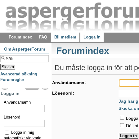
Forumindex
FAQ
Bli medlem
Logga in
Forumindex
Om AspergerForum
Du måste logga in för att p
Avancerad sökning
Forumregler
Användarnamn:
Lösenord:
Logga in
Jag har g
Användarnamn
Skicka o
Lösenord
Logga i
Dölj at
Logga in mig
automatiskt vid varje