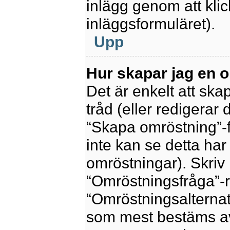
inlägg genom att kli
inläggsformuläret).
Upp
Hur skapar jag en 
Det är enkelt att sk
tråd (eller redigerar 
“Skapa omröstning”-f
inte kan se detta har
omröstningar). Skriv 
“Omröstningsfråga”-r
“Omröstningsalternat
som mest bestäms av 