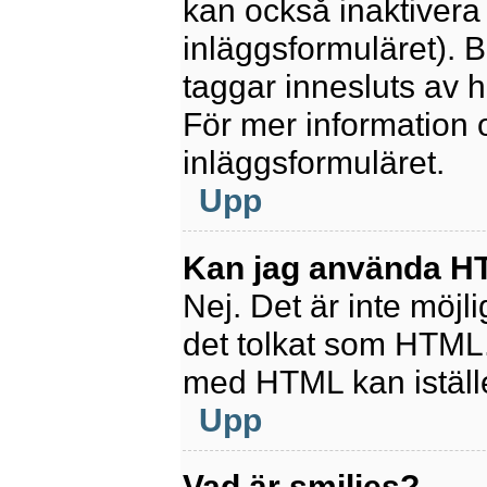
kan också inaktivera 
inläggsformuläret).
taggar innesluts av ha
För mer information
inläggsformuläret.
Upp
Kan jag använda 
Nej. Det är inte möjl
det tolkat som HTML
med HTML kan istäl
Upp
Vad är smilies?