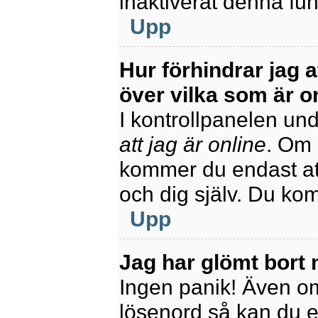
inaktiverat denna fun
Upp
Hur förhindrar jag 
över vilka som är o
I kontrollpanelen unde
att jag är online
. Om 
kommer du endast att
och dig själv. Du ko
Upp
Jag har glömt bort 
Ingen panik! Även om
lösenord så kan du enk