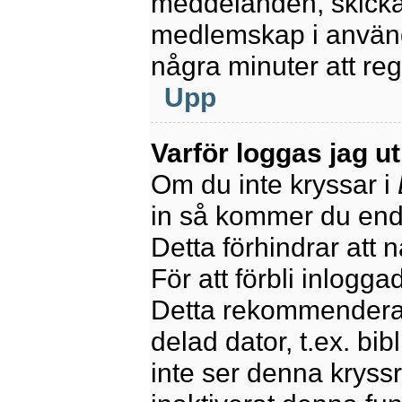
meddelanden, skicka 
medlemskap i använd
några minuter att re
Upp
Varför loggas jag u
Om du inte kryssar i
in så kommer du endas
Detta förhindrar att 
För att förbli inlogga
Detta rekommenderas
delad dator, t.ex. bib
inte ser denna kryss