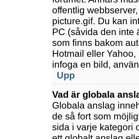
offentlig webbserver
picture.gif. Du kan in
PC (såvida den inte är
som finns bakom aut
Hotmail eller Yahoo,
infoga en bild, anvä
Upp
Vad är globala ansl
Globala anslag innehå
de så fort som möjlig
sida i varje kategori
ett globalt anslag el