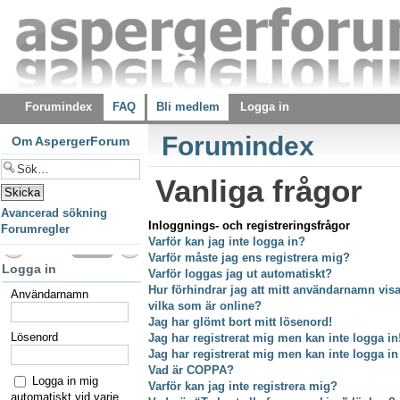
Forumindex
FAQ
Bli medlem
Logga in
Forumindex
Om AspergerForum
Vanliga frågor
Avancerad sökning
Inloggnings- och registreringsfrågor
Forumregler
Varför kan jag inte logga in?
Varför måste jag ens registrera mig?
Logga in
Varför loggas jag ut automatiskt?
Hur förhindrar jag att mitt användarnamn visas
Användarnamn
vilka som är online?
Jag har glömt bort mitt lösenord!
Lösenord
Jag har registrerat mig men kan inte logga in
Jag har registrerat mig men kan inte logga in
Vad är COPPA?
Logga in mig
Varför kan jag inte registrera mig?
automatiskt vid varje