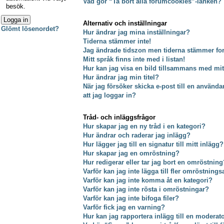
Vad gör “Ta bort alla forumcookies”-länken?
besök.
Alternativ och inställningar
Glömt lösenordet?
Hur ändrar jag mina inställningar?
Tiderna stämmer inte!
Jag ändrade tidszon men tiderna stämmer fort
Mitt språk finns inte med i listan!
Hur kan jag visa en bild tillsammans med m
Hur ändrar jag min titel?
När jag försöker skicka e-post till en använda
att jag loggar in?
Tråd- och inläggsfrågor
Hur skapar jag en ny tråd i en kategori?
Hur ändrar och raderar jag inlägg?
Hur lägger jag till en signatur till mitt inlägg?
Hur skapar jag en omröstning?
Hur redigerar eller tar jag bort en omröstning
Varför kan jag inte lägga till fler omröstnings
Varför kan jag inte komma åt en kategori?
Varför kan jag inte rösta i omröstningar?
Varför kan jag inte bifoga filer?
Varför fick jag en varning?
Hur kan jag rapportera inlägg till en moderat