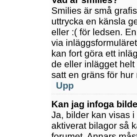
Smilies är små grafi
uttrycka en känsla ge
eller :( för ledsen. E
via inläggsformuläret
kan fort göra ett inl
de eller inlägget hel
satt en gräns för hur
Upp
Kan jag infoga bild
Ja, bilder kan visas 
aktiverat bilagor så k
forumet. Annars måste