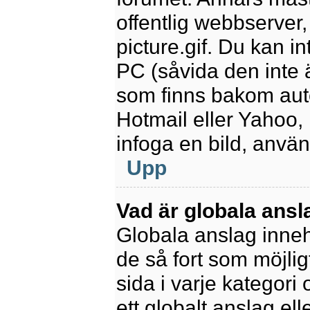
offentlig webbserver
picture.gif. Du kan in
PC (såvida den inte är
som finns bakom aut
Hotmail eller Yahoo,
infoga en bild, anvä
Upp
Vad är globala ansl
Globala anslag innehå
de så fort som möjlig
sida i varje kategori
ett globalt anslag el