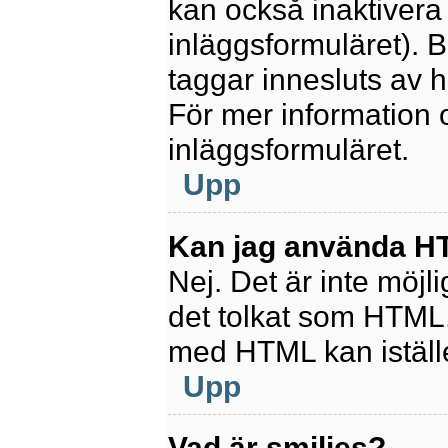
kan också inaktivera 
inläggsformuläret).
taggar innesluts av ha
För mer information
inläggsformuläret.
Upp
Kan jag använda 
Nej. Det är inte möjl
det tolkat som HTML
med HTML kan istäl
Upp
Vad är smilies?