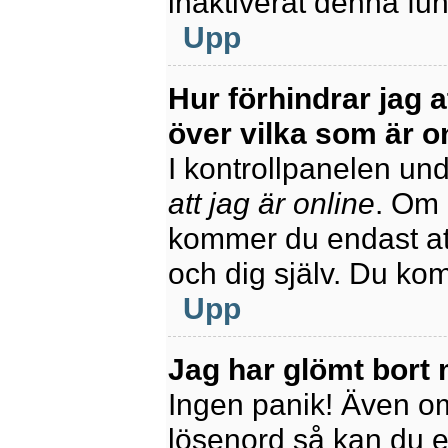
inaktiverat denna fun
Upp
Hur förhindrar jag 
över vilka som är o
I kontrollpanelen unde
att jag är online
. Om 
kommer du endast att
och dig själv. Du ko
Upp
Jag har glömt bort 
Ingen panik! Även om
lösenord så kan du enk