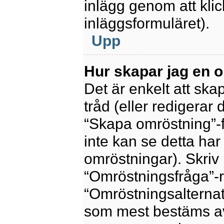
inlägg genom att kli
inläggsformuläret).
Upp
Hur skapar jag en 
Det är enkelt att sk
tråd (eller redigerar 
“Skapa omröstning”-f
inte kan se detta har
omröstningar). Skriv 
“Omröstningsfråga”-r
“Omröstningsalternat
som mest bestäms av 