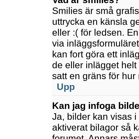
Smilies är små grafi
uttrycka en känsla ge
eller :( för ledsen. E
via inläggsformuläret
kan fort göra ett inl
de eller inlägget hel
satt en gräns för hur
Upp
Kan jag infoga bild
Ja, bilder kan visas 
aktiverat bilagor så k
forumet. Annars måste