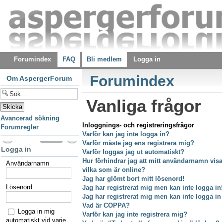
Forumindex
FAQ
Bli medlem
Logga in
Forumindex
Om AspergerForum
Vanliga frågor
Avancerad sökning
Inloggnings- och registreringsfrågor
Forumregler
Varför kan jag inte logga in?
Varför måste jag ens registrera mig?
Logga in
Varför loggas jag ut automatiskt?
Hur förhindrar jag att mitt användarnamn visas
Användarnamn
vilka som är online?
Jag har glömt bort mitt lösenord!
Lösenord
Jag har registrerat mig men kan inte logga in
Jag har registrerat mig men kan inte logga in
Vad är COPPA?
Logga in mig
Varför kan jag inte registrera mig?
automatiskt vid varje