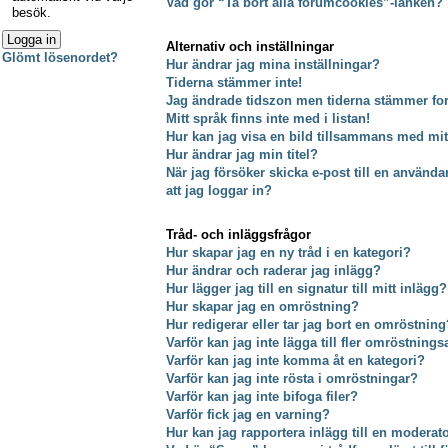
Vad gör “Ta bort alla forumcookies”-länken?
besök.
Alternativ och inställningar
Glömt lösenordet?
Hur ändrar jag mina inställningar?
Tiderna stämmer inte!
Jag ändrade tidszon men tiderna stämmer fort
Mitt språk finns inte med i listan!
Hur kan jag visa en bild tillsammans med m
Hur ändrar jag min titel?
När jag försöker skicka e-post till en använda
att jag loggar in?
Tråd- och inläggsfrågor
Hur skapar jag en ny tråd i en kategori?
Hur ändrar och raderar jag inlägg?
Hur lägger jag till en signatur till mitt inlägg?
Hur skapar jag en omröstning?
Hur redigerar eller tar jag bort en omröstning
Varför kan jag inte lägga till fler omröstnings
Varför kan jag inte komma åt en kategori?
Varför kan jag inte rösta i omröstningar?
Varför kan jag inte bifoga filer?
Varför fick jag en varning?
Hur kan jag rapportera inlägg till en moderat