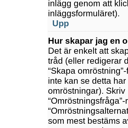
inlägg genom att kli
inläggsformuläret).
Upp
Hur skapar jag en 
Det är enkelt att sk
tråd (eller redigerar 
“Skapa omröstning”-f
inte kan se detta har
omröstningar). Skriv 
“Omröstningsfråga”-r
“Omröstningsalternat
som mest bestäms av 