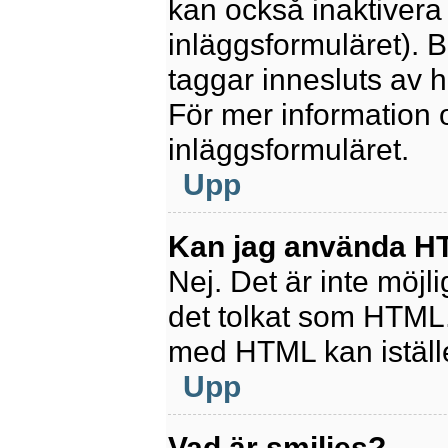
kan också inaktivera 
inläggsformuläret).
taggar innesluts av ha
För mer information
inläggsformuläret.
Upp
Kan jag använda 
Nej. Det är inte möjl
det tolkat som HTML
med HTML kan istäl
Upp
Vad är smilies?