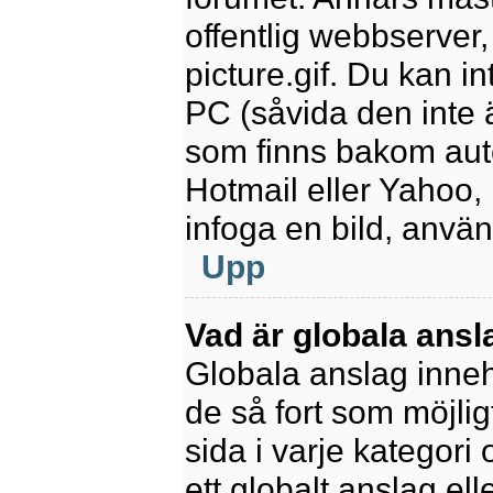
offentlig webbserver
picture.gif. Du kan in
PC (såvida den inte är
som finns bakom aut
Hotmail eller Yahoo,
infoga en bild, anvä
Upp
Vad är globala ansl
Globala anslag innehå
de så fort som möjlig
sida i varje kategori
ett globalt anslag el