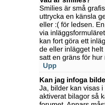
Smilies är små grafi
uttrycka en känsla ge
eller :( för ledsen. E
via inläggsformuläret
kan fort göra ett inl
de eller inlägget hel
satt en gräns för hur
Upp
Kan jag infoga bild
Ja, bilder kan visas 
aktiverat bilagor så k
forumet. Annars måste