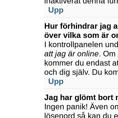
inaktiverat denna fun
Upp
Hur förhindrar jag 
över vilka som är o
I kontrollpanelen unde
att jag är online
. Om 
kommer du endast att
och dig själv. Du ko
Upp
Jag har glömt bort 
Ingen panik! Även om
lösenord så kan du enk