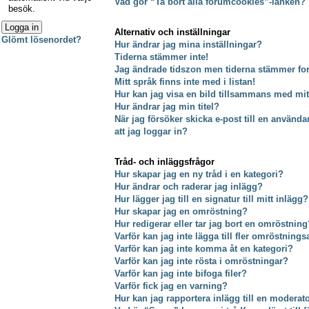
Vad gör “Ta bort alla forumcookies”-länken?
besök.
Alternativ och inställningar
Glömt lösenordet?
Hur ändrar jag mina inställningar?
Tiderna stämmer inte!
Jag ändrade tidszon men tiderna stämmer fort
Mitt språk finns inte med i listan!
Hur kan jag visa en bild tillsammans med m
Hur ändrar jag min titel?
När jag försöker skicka e-post till en använda
att jag loggar in?
Tråd- och inläggsfrågor
Hur skapar jag en ny tråd i en kategori?
Hur ändrar och raderar jag inlägg?
Hur lägger jag till en signatur till mitt inlägg?
Hur skapar jag en omröstning?
Hur redigerar eller tar jag bort en omröstning
Varför kan jag inte lägga till fler omröstnings
Varför kan jag inte komma åt en kategori?
Varför kan jag inte rösta i omröstningar?
Varför kan jag inte bifoga filer?
Varför fick jag en varning?
Hur kan jag rapportera inlägg till en moderat