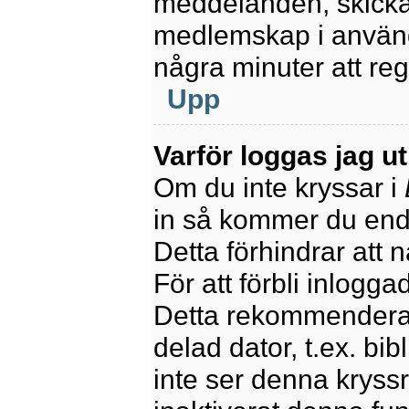
meddelanden, skicka 
medlemskap i använd
några minuter att re
Upp
Varför loggas jag u
Om du inte kryssar i
in så kommer du endas
Detta förhindrar att 
För att förbli inlogga
Detta rekommenderas
delad dator, t.ex. bib
inte ser denna kryss