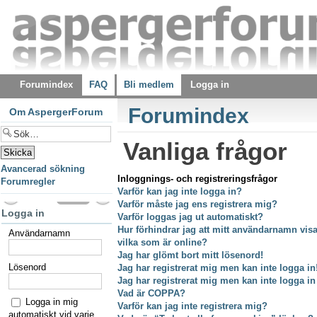
Forumindex
FAQ
Bli medlem
Logga in
Forumindex
Om AspergerForum
Vanliga frågor
Avancerad sökning
Inloggnings- och registreringsfrågor
Forumregler
Varför kan jag inte logga in?
Varför måste jag ens registrera mig?
Logga in
Varför loggas jag ut automatiskt?
Hur förhindrar jag att mitt användarnamn visas
Användarnamn
vilka som är online?
Jag har glömt bort mitt lösenord!
Lösenord
Jag har registrerat mig men kan inte logga in
Jag har registrerat mig men kan inte logga in
Vad är COPPA?
Logga in mig
Varför kan jag inte registrera mig?
automatiskt vid varje