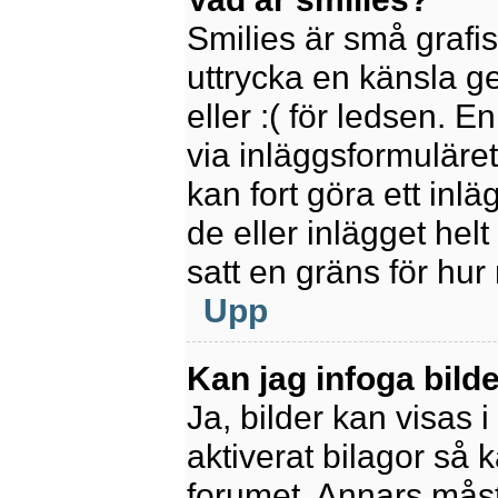
Smilies är små grafi
uttrycka en känsla ge
eller :( för ledsen. E
via inläggsformuläret
kan fort göra ett inl
de eller inlägget hel
satt en gräns för hur
Upp
Kan jag infoga bild
Ja, bilder kan visas 
aktiverat bilagor så k
forumet. Annars måste