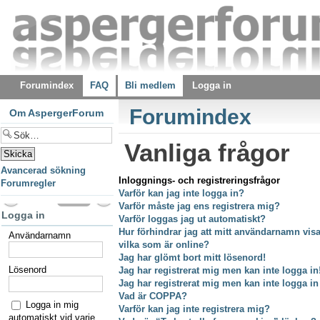
Forumindex
FAQ
Bli medlem
Logga in
Forumindex
Om AspergerForum
Vanliga frågor
Avancerad sökning
Inloggnings- och registreringsfrågor
Forumregler
Varför kan jag inte logga in?
Varför måste jag ens registrera mig?
Logga in
Varför loggas jag ut automatiskt?
Hur förhindrar jag att mitt användarnamn visas
Användarnamn
vilka som är online?
Jag har glömt bort mitt lösenord!
Lösenord
Jag har registrerat mig men kan inte logga in
Jag har registrerat mig men kan inte logga in
Vad är COPPA?
Logga in mig
Varför kan jag inte registrera mig?
automatiskt vid varje