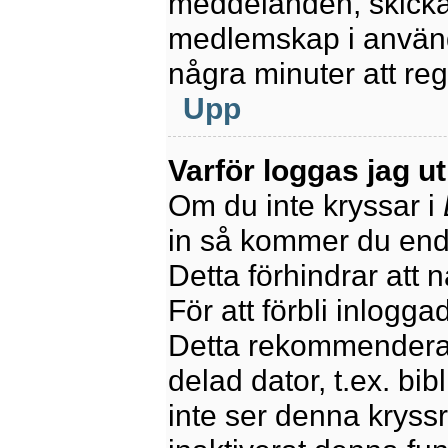
meddelanden, skicka 
medlemskap i använd
några minuter att re
Upp
Varför loggas jag u
Om du inte kryssar i
in så kommer du endas
Detta förhindrar att 
För att förbli inlogga
Detta rekommenderas
delad dator, t.ex. bib
inte ser denna kryss