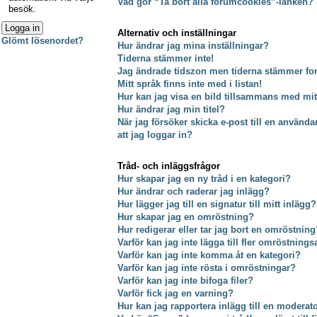
Vad gör “Ta bort alla forumcookies”-länken?
besök.
Alternativ och inställningar
Glömt lösenordet?
Hur ändrar jag mina inställningar?
Tiderna stämmer inte!
Jag ändrade tidszon men tiderna stämmer fort
Mitt språk finns inte med i listan!
Hur kan jag visa en bild tillsammans med m
Hur ändrar jag min titel?
När jag försöker skicka e-post till en använda
att jag loggar in?
Tråd- och inläggsfrågor
Hur skapar jag en ny tråd i en kategori?
Hur ändrar och raderar jag inlägg?
Hur lägger jag till en signatur till mitt inlägg?
Hur skapar jag en omröstning?
Hur redigerar eller tar jag bort en omröstning
Varför kan jag inte lägga till fler omröstnings
Varför kan jag inte komma åt en kategori?
Varför kan jag inte rösta i omröstningar?
Varför kan jag inte bifoga filer?
Varför fick jag en varning?
Hur kan jag rapportera inlägg till en moderat