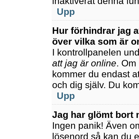
inaktiverat denna fun
Upp
Hur förhindrar jag 
över vilka som är o
I kontrollpanelen unde
att jag är online
. Om 
kommer du endast att
och dig själv. Du ko
Upp
Jag har glömt bort 
Ingen panik! Även om
lösenord så kan du enk