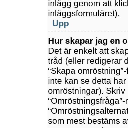
inlägg genom att kli
inläggsformuläret).
Upp
Hur skapar jag en 
Det är enkelt att sk
tråd (eller redigerar 
“Skapa omröstning”-f
inte kan se detta har
omröstningar). Skriv 
“Omröstningsfråga”-r
“Omröstningsalternat
som mest bestäms av 