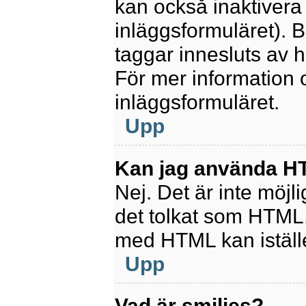
kan också inaktivera 
inläggsformuläret).
taggar innesluts av ha
För mer information
inläggsformuläret.
Upp
Kan jag använda 
Nej. Det är inte möjl
det tolkat som HTML
med HTML kan istäl
Upp
Vad är smilies?