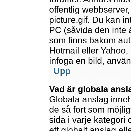
offentlig webbserver
picture.gif. Du kan in
PC (såvida den inte är
som finns bakom aut
Hotmail eller Yahoo,
infoga en bild, anvä
Upp
Vad är globala ansl
Globala anslag innehå
de så fort som möjlig
sida i varje kategori
ett globalt anslag el