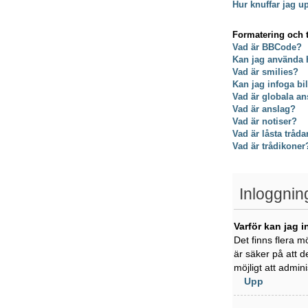
Hur knuffar jag u
Formatering och 
Vad är BBCode?
Kan jag använda
Vad är smilies?
Kan jag infoga bi
Vad är globala an
Vad är anslag?
Vad är notiser?
Vad är låsta tråda
Vad är trådikoner
Inloggnin
Varför kan jag i
Det finns flera m
är säker på att d
möjligt att admin
Upp