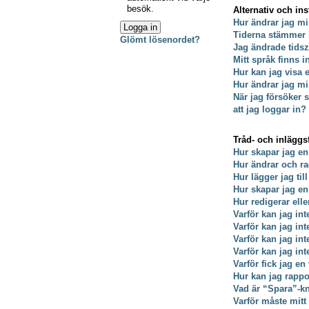
besök.
Alternativ och ins
Hur ändrar jag mi
Tiderna stämmer 
Glömt lösenordet?
Jag ändrade tidsz
Mitt språk finns i
Hur kan jag visa
Hur ändrar jag min
När jag försöker s
att jag loggar in?
Tråd- och inläggs
Hur skapar jag en
Hur ändrar och ra
Hur lägger jag till
Hur skapar jag e
Hur redigerar ell
Varför kan jag int
Varför kan jag in
Varför kan jag in
Varför kan jag int
Varför fick jag en
Hur kan jag rappo
Vad är “Spara”-kna
Varför måste mit