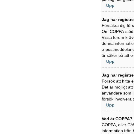
Upp
Jag har registr
Försäkra dig för
Om COPPA-stöd är
Vissa forum kräve
denna information
e-postmeddelande
är säker på att 
Upp
Jag har registr
Försök att hitta
Det är möjligt at
användare som in
försök involvera 
Upp
Vad är COPPA?
COPPA, eller
Chi
information från 