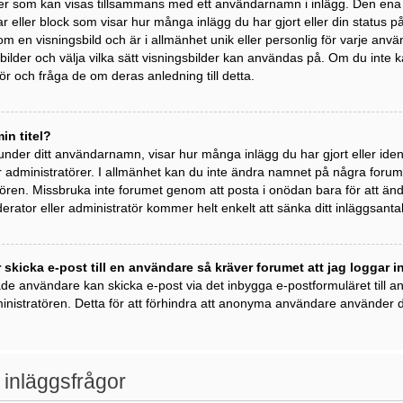
der som kan visas tillsammans med ett användarnamn i inlägg. Den ena är 
kar eller block som visar hur många inlägg du har gjort eller din status 
om en visningsbild och är i allmänhet unik eller personlig för varje anvä
ngsbilder och välja vilka sätt visningsbilder kan användas på. Om du inte
r och fråga de om deras anledning till detta.
in titel?
 under ditt användarnamn, visar hur många inlägg du har gjort eller ident
 administratörer. I allmänhet kan du inte ändra namnet på några forumti
ren. Missbruka inte forumet genom att posta i onödan bara för att ändra 
rator eller administratör kommer helt enkelt att sänka ditt inläggsantal
 skicka e-post till en användare så kräver forumet att jag loggar i
ade användare kan skicka e-post via det inbygga e-postformuläret till
inistratören. Detta för att förhindra att anonyma användare använder de
 inläggsfrågor