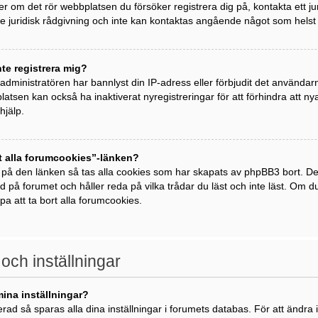
ller om det rör webbplatsen du försöker registrera dig på, kontakta ett j
 juridisk rådgivning och inte kan kontaktas angående något som helst j
nte registrera mig?
t administratören har bannlyst din IP-adress eller förbjudit det använda
atsen kan också ha inaktiverat nyregistreringar för att förhindra att 
hjälp.
t alla forumcookies”-länken?
 på den länken så tas alla cookies som har skapats av phpBB3 bort. De
ad på forumet och håller reda på vilka trådar du läst och inte läst. Om 
lpa att ta bort alla forumcookies.
 och inställningar
mina inställningar?
rad så sparas alla dina inställningar i forumets databas. För att ändra i