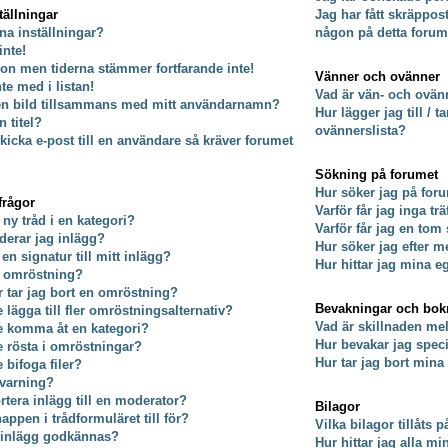
tällningar
Jag har fått skräppos
na inställningar?
någon på detta forum
inte!
on men tiderna stämmer fortfarande inte!
Vänner och ovänner
nte med i listan!
Vad är vän- och ovänn
 en bild tillsammans med mitt användarnamn?
Hur lägger jag till / 
 titel?
ovännerslista?
kicka e-post till en användare så kräver forumet
Sökning på forumet
Hur söker jag på for
frågor
Varför får jag inga tr
 ny tråd i en kategori?
Varför får jag en tom
derar jag inlägg?
Hur söker jag efter
 en signatur till mitt inlägg?
Hur hittar jag mina e
n omröstning?
er tar jag bort en omröstning?
Bevakningar och bo
e lägga till fler omröstningsalternativ?
Vad är skillnaden m
te komma åt en kategori?
Hur bevakar jag specif
te rösta i omröstningar?
Hur tar jag bort min
e bifoga filer?
 varning?
rtera inlägg till en moderator?
Bilagor
ppen i trådformuläret till för?
Vilka bilagor tillåts 
t inlägg godkännas?
Hur hittar jag alla mi