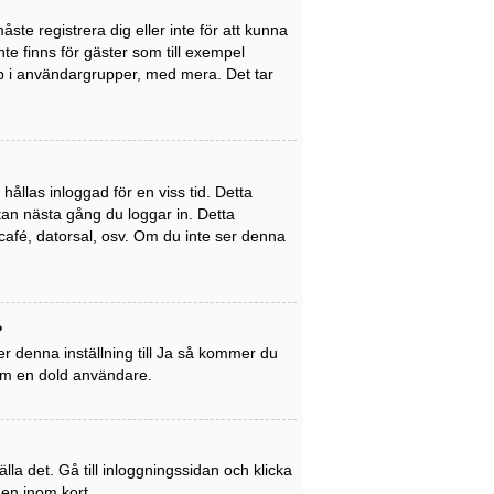
ste registrera dig eller inte för att kunna
inte finns för gäster som till exempel
p i användargrupper, med mera. Det tar
ållas inloggad för en viss tid. Detta
utan nästa gång du loggar in. Detta
café, datorsal, osv. Om du inte ser denna
?
r denna inställning till
Ja
så kommer du
som en dold användare.
la det. Gå till inloggningssidan och klicka
gen inom kort.