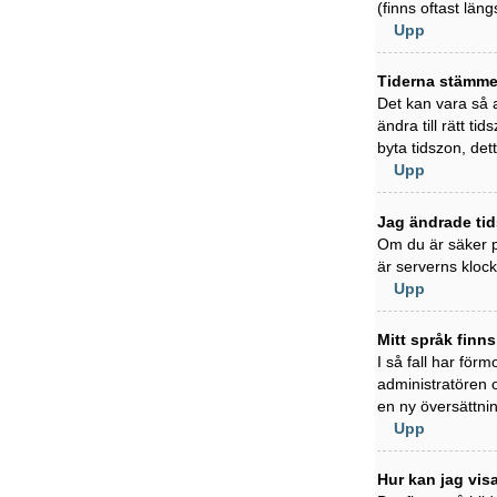
(finns oftast läng
Upp
Tiderna stämmer
Det kan vara så a
ändra till rätt t
byta tidszon, det
Upp
Jag ändrade tid
Om du är säker på
är serverns klock
Upp
Mitt språk finns
I så fall har förm
administratören 
en ny översättni
Upp
Hur kan jag vi