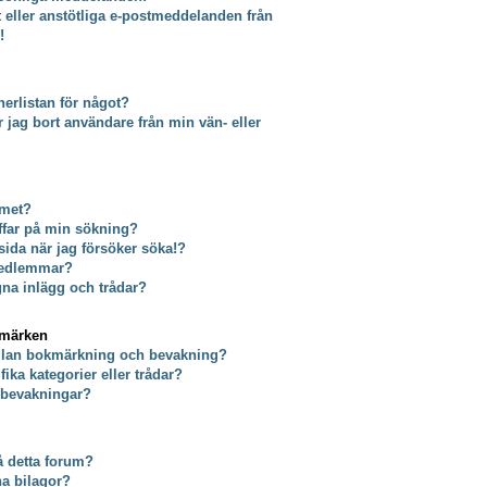
t eller anstötliga e-postmeddelanden från
!
erlistan för något?
tar jag bort användare från min vän- eller
umet?
äffar på min sökning?
 sida när jag försöker söka!?
 medlemmar?
gna inlägg och trådar?
kmärken
ellan bokmärkning och bevakning?
ika kategorier eller trådar?
a bevakningar?
på detta forum?
na bilagor?