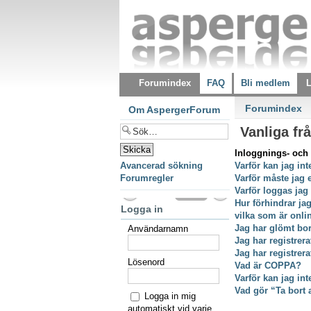
Forumindex
FAQ
Bli medlem
L
Forumindex
Om AspergerForum
Vanliga fr
Inloggnings- och 
Avancerad sökning
Varför kan jag int
Forumregler
Varför måste jag 
Varför loggas jag
Hur förhindrar ja
Logga in
vilka som är onli
Jag har glömt bor
Användarnamn
Jag har registrer
Jag har registrer
Lösenord
Vad är COPPA?
Varför kan jag int
Vad gör “Ta bort 
Logga in mig
automatiskt vid varje