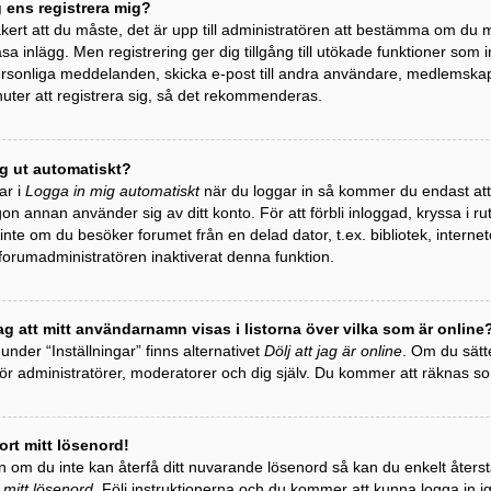
g ens registrera mig?
äkert att du måste, det är upp till administratören att bestämma om du må
äsa inlägg. Men registrering ger dig tillgång till utökade funktioner som 
personliga meddelanden, skicka e-post till andra användare, medlemska
uter att registrera sig, så det rekommenderas.
ag ut automatiskt?
ar i
Logga in mig automatiskt
när du loggar in så kommer du endast att h
gon annan använder sig av ditt konto. För att förbli inloggad, kryssa i r
te om du besöker forumet från en delad dator, t.ex. bibliotek, internet
 forumadministratören inaktiverat denna funktion.
ag att mitt användarnamn visas i listorna över vilka som är online
 under “Inställningar” finns alternativet
Dölj att jag är online
. Om du sätte
 för administratörer, moderatorer och dig själv. Du kommer att räknas 
ort mitt lösenord!
 om du inte kan återfå ditt nuvarande lösenord så kan du enkelt återstäl
 mitt lösenord
. Följ instruktionerna och du kommer att kunna logga in i