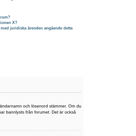
forum?
ktionen X?
 med juridiska ärenden angående detta
tt användarnamn och lösenord stämmer. Om du
 har bannlysts från forumet. Det är också