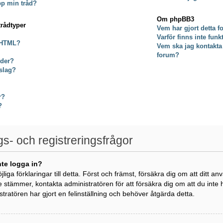
pp min tråd?
Om phpBB3
trådtyper
Vem har gjort detta 
Varför finns inte fun
 HTML?
Vem ska jag kontakta
forum?
lder?
slag?
r?
?
gs- och registreringsfrågor
nte logga in?
öjliga förklaringar till detta. Först och främst, försäkra dig om att di
e stämmer, kontakta administratören för att försäkra dig om att du inte
istratören har gjort en felinställning och behöver åtgärda detta.