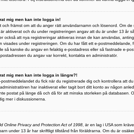
erat mig men kan inte logga in!
st och främst om att du anger rätt användarnamn och lösenord. Om de 
 aktiverat och du under registreringen angav att du är under 13 år så m
r också att nya registreringar aktiveras innan de kan användas, antinge
 visades under registreringen. Om du har fått ett e-postmeddelande, följ
 så kanske du angav en felaktig e-postadress eller så fastnade e-post
e-postadressen du angav var korrekt, kontakta en administratör.
erat mig men kan inte logga in längre?!
 e-postmeddelandet du fick när du registrerade dig och kontrollera att 
t administratören har inaktiverat eller tagit bort ditt konto av någon a
te postat på länge då och då för att minska storleken på databasen. Om
dig mer i diskussionerna.
ld Online Privacy and Protection Act of 1998
, är en lag i USA som kräv
barn under 13 år har skriftligt tillstånd från föräldrarna. Om du är osäk