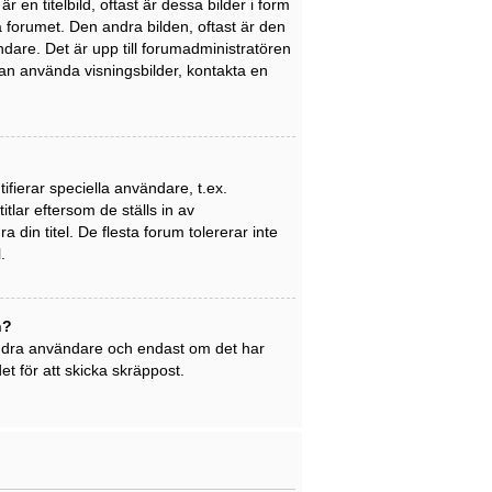
en titelbild, oftast är dessa bilder i form
på forumet. Den andra bilden, oftast är den
ndare. Det är upp till forumadministratören
 kan använda visningsbilder, kontakta en
ifierar speciella användare, t.ex.
tlar eftersom de ställs in av
din titel. De flesta forum tolererar inte
.
n?
 andra användare och endast om det har
t för att skicka skräppost.