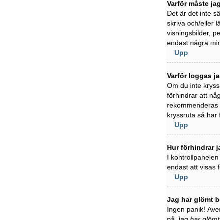
Varför måste ja
Det är det inte s
skriva och/eller l
visningsbilder, 
endast några min
Upp
Varför loggas j
Om du inte kryss
förhindrar att nå
rekommenderas in
kryssruta så har
Upp
Hur förhindrar j
I kontrollpanelen
endast att visas
Upp
Jag har glömt b
Ingen panik! Även
på
Jag har glömt