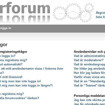
Regist
hela f
ogga in
ågor
registreringsfrågor
Användarnivåer och 
e logga in?
Vad är administratör
ens registrera mig?
Vad är moderatorer?
 ut automatiskt?
Vad är användargrup
g att mitt användarnamn visas i listorna över
Var hittar jag använ
ne?
Hur blir jag ledare f
t mitt lösenord!
Varför visas vissa an
at mig men kan inte logga in!
Vad är en “Standard
at mig men kan inte logga in längre?!
Vad är “Teamet”-länk
e registrera mig?
Personliga meddela
alla forumcookies”-länken?
Jag kan inte skicka 
Jag får oönskade pe