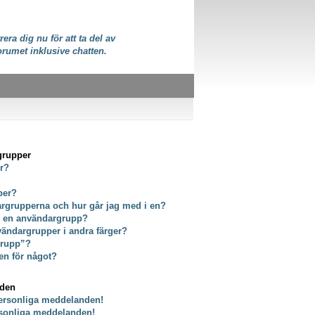
rera dig nu för att ta del av
orumet inklusive chatten.
grupper
er?
per?
dargrupperna och hur går jag med i en?
ör en användargrupp?
vändargrupper i andra färger?
grupp”?
en för något?
nden
personliga meddelanden!
rsonliga meddelanden!