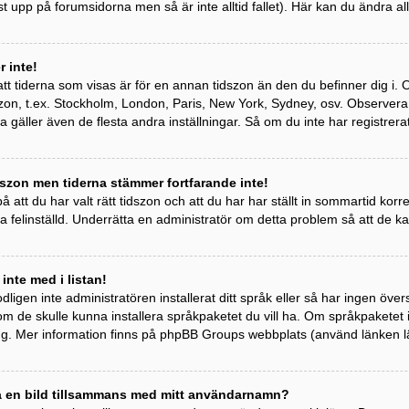
st upp på forumsidorna men så är inte alltid fallet). Här kan du ändra all
 inte!
tt tiderna som visas är för en annan tidszon än den du befinner dig i. Om 
idszon, t.ex. Stockholm, London, Paris, New York, Sydney, osv. Observer
ta gäller även de flesta andra inställningar. Så om du inte har registrera
szon men tiderna stämmer fortfarande inte!
 att du har valt rätt tidszon och att du har har ställt in sommartid kor
a felinställd. Underrätta en administratör om detta problem så att de k
 inte med i listan!
odligen inte administratören installerat ditt språk eller så har ingen övers
om de skulle kunna installera språkpaketet du vill ha. Om språkpaketet
ng. Mer information finns på phpBB Groups webbplats (använd länken l
sa en bild tillsammans med mitt användarnamn?