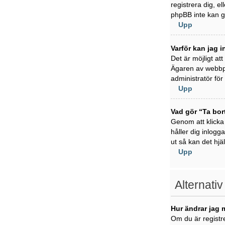
registrera dig, e
phpBB inte kan ge
Upp
Varför kan jag i
Det är möjligt at
Ägaren av webbpl
administratör för 
Upp
Vad gör “Ta bor
Genom att klicka
håller dig inlogg
ut så kan det hjä
Upp
Alternativ
Hur ändrar jag 
Om du är registre