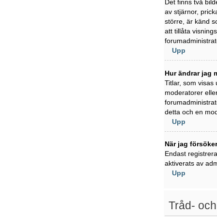
Det finns två bil
av stjärnor, pric
större, är känd s
att tillåta visni
forumadministratö
Upp
Hur ändrar jag m
Titlar, som visas
moderatorer eller
forumadministratö
detta och en mode
Upp
När jag försöker
Endast registrer
aktiverats av adm
Upp
Tråd- och