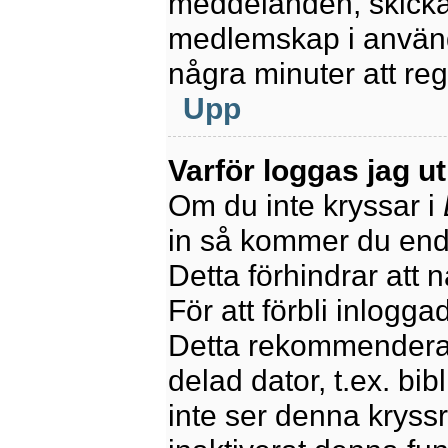
meddelanden, skicka 
medlemskap i använd
några minuter att re
Upp
Varför loggas jag u
Om du inte kryssar i
in så kommer du endas
Detta förhindrar att 
För att förbli inlogga
Detta rekommenderas
delad dator, t.ex. bib
inte ser denna kryss