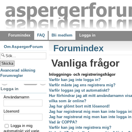
Forumindex
FAQ
Bli medlem
Logga in
Forumindex
Om AspergerForum
Vanliga frågor
Avancerad sökning
Inloggnings- och registreringsfrågor
Forumregler
Varför kan jag inte logga in?
Varför måste jag ens registrera mig?
Logga in
Varför loggas jag ut automatiskt?
Hur förhindrar jag att mitt användarnamn visas
Användarnamn
vilka som är online?
Jag har glömt bort mitt lösenord!
Lösenord
Jag har registrerat mig men kan inte logga in
Jag har registrerat mig men kan inte logga in
Vad är COPPA?
Logga in mig
Varför kan jag inte registrera mig?
automatiskt vid varje