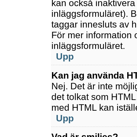
kan också inaktivera 
inläggsformuläret).
taggar innesluts av ha
För mer information
inläggsformuläret.
Upp
Kan jag använda 
Nej. Det är inte möjl
det tolkat som HTML
med HTML kan istäl
Upp
Vad är smilies?