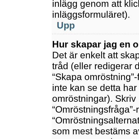
inlägg genom att kli
inläggsformuläret).
Upp
Hur skapar jag en 
Det är enkelt att sk
tråd (eller redigerar 
“Skapa omröstning”-f
inte kan se detta har
omröstningar). Skriv 
“Omröstningsfråga”-r
“Omröstningsalternat
som mest bestäms av 