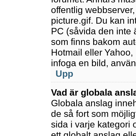
offentlig webbserver
picture.gif. Du kan in
PC (såvida den inte är
som finns bakom aut
Hotmail eller Yahoo,
infoga en bild, anvä
Upp
Vad är globala ansl
Globala anslag innehå
de så fort som möjlig
sida i varje kategori
ett globalt anslag el