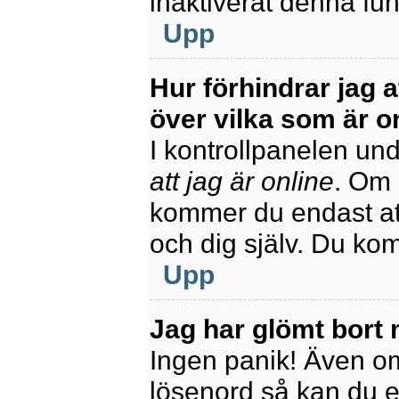
inaktiverat denna fun
Upp
Hur förhindrar jag 
över vilka som är o
I kontrollpanelen unde
att jag är online
. Om 
kommer du endast att
och dig själv. Du ko
Upp
Jag har glömt bort 
Ingen panik! Även om
lösenord så kan du enk