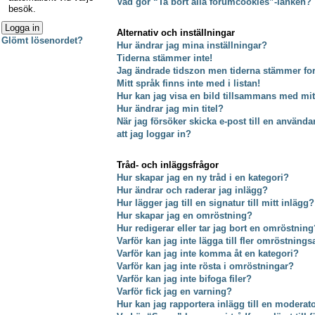
Vad gör “Ta bort alla forumcookies”-länken?
besök.
Alternativ och inställningar
Glömt lösenordet?
Hur ändrar jag mina inställningar?
Tiderna stämmer inte!
Jag ändrade tidszon men tiderna stämmer fort
Mitt språk finns inte med i listan!
Hur kan jag visa en bild tillsammans med m
Hur ändrar jag min titel?
När jag försöker skicka e-post till en använda
att jag loggar in?
Tråd- och inläggsfrågor
Hur skapar jag en ny tråd i en kategori?
Hur ändrar och raderar jag inlägg?
Hur lägger jag till en signatur till mitt inlägg?
Hur skapar jag en omröstning?
Hur redigerar eller tar jag bort en omröstning
Varför kan jag inte lägga till fler omröstnings
Varför kan jag inte komma åt en kategori?
Varför kan jag inte rösta i omröstningar?
Varför kan jag inte bifoga filer?
Varför fick jag en varning?
Hur kan jag rapportera inlägg till en moderat