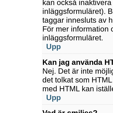
kan också inaktivera 
inläggsformuläret).
taggar innesluts av ha
För mer information
inläggsformuläret.
Upp
Kan jag använda 
Nej. Det är inte möjl
det tolkat som HTML
med HTML kan istäl
Upp
Vad är smilies?