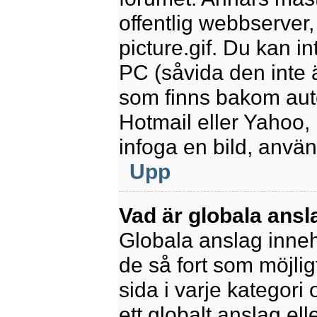
offentlig webbserver
picture.gif. Du kan in
PC (såvida den inte är
som finns bakom aut
Hotmail eller Yahoo,
infoga en bild, anvä
Upp
Vad är globala ansl
Globala anslag innehå
de så fort som möjlig
sida i varje kategori
ett globalt anslag el