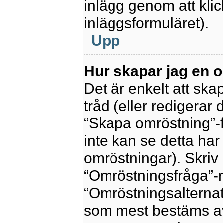
inlägg genom att kli
inläggsformuläret).
Upp
Hur skapar jag en 
Det är enkelt att sk
tråd (eller redigerar 
“Skapa omröstning”-f
inte kan se detta har
omröstningar). Skriv 
“Omröstningsfråga”-r
“Omröstningsalternat
som mest bestäms av 