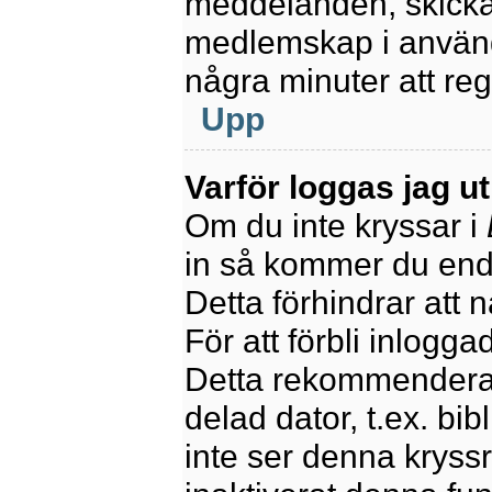
meddelanden, skicka 
medlemskap i använd
några minuter att re
Upp
Varför loggas jag u
Om du inte kryssar i
in så kommer du endas
Detta förhindrar att 
För att förbli inlogga
Detta rekommenderas
delad dator, t.ex. bib
inte ser denna kryss