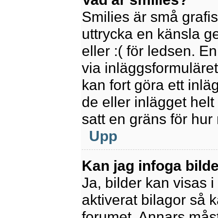
Smilies är små grafi
uttrycka en känsla ge
eller :( för ledsen. E
via inläggsformuläret
kan fort göra ett inl
de eller inlägget hel
satt en gräns för hur
Upp
Kan jag infoga bild
Ja, bilder kan visas 
aktiverat bilagor så k
forumet. Annars måste