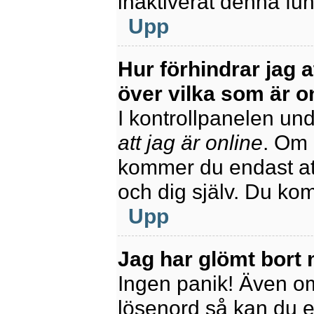
inaktiverat denna fun
Upp
Hur förhindrar jag 
över vilka som är o
I kontrollpanelen unde
att jag är online
. Om 
kommer du endast att
och dig själv. Du ko
Upp
Jag har glömt bort 
Ingen panik! Även om
lösenord så kan du enk