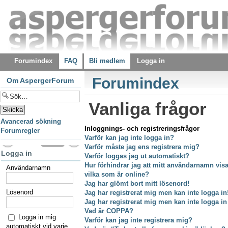
Forumindex
FAQ
Bli medlem
Logga in
Forumindex
Om AspergerForum
Vanliga frågor
Avancerad sökning
Inloggnings- och registreringsfrågor
Forumregler
Varför kan jag inte logga in?
Varför måste jag ens registrera mig?
Logga in
Varför loggas jag ut automatiskt?
Hur förhindrar jag att mitt användarnamn visas
Användarnamn
vilka som är online?
Jag har glömt bort mitt lösenord!
Lösenord
Jag har registrerat mig men kan inte logga in
Jag har registrerat mig men kan inte logga in
Vad är COPPA?
Logga in mig
Varför kan jag inte registrera mig?
automatiskt vid varje