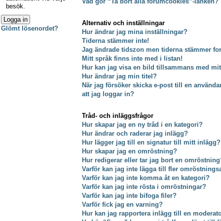
Vad gör “Ta bort alla forumcookies”-länken?
besök.
Alternativ och inställningar
Glömt lösenordet?
Hur ändrar jag mina inställningar?
Tiderna stämmer inte!
Jag ändrade tidszon men tiderna stämmer fort
Mitt språk finns inte med i listan!
Hur kan jag visa en bild tillsammans med m
Hur ändrar jag min titel?
När jag försöker skicka e-post till en använda
att jag loggar in?
Tråd- och inläggsfrågor
Hur skapar jag en ny tråd i en kategori?
Hur ändrar och raderar jag inlägg?
Hur lägger jag till en signatur till mitt inlägg?
Hur skapar jag en omröstning?
Hur redigerar eller tar jag bort en omröstning
Varför kan jag inte lägga till fler omröstnings
Varför kan jag inte komma åt en kategori?
Varför kan jag inte rösta i omröstningar?
Varför kan jag inte bifoga filer?
Varför fick jag en varning?
Hur kan jag rapportera inlägg till en moderat