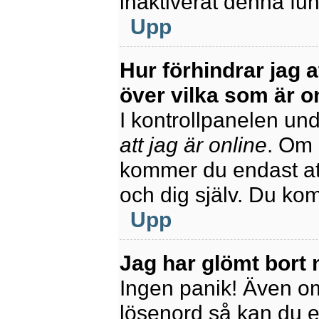
inaktiverat denna fun
Upp
Hur förhindrar jag 
över vilka som är o
I kontrollpanelen unde
att jag är online
. Om 
kommer du endast att
och dig själv. Du ko
Upp
Jag har glömt bort 
Ingen panik! Även om
lösenord så kan du enk