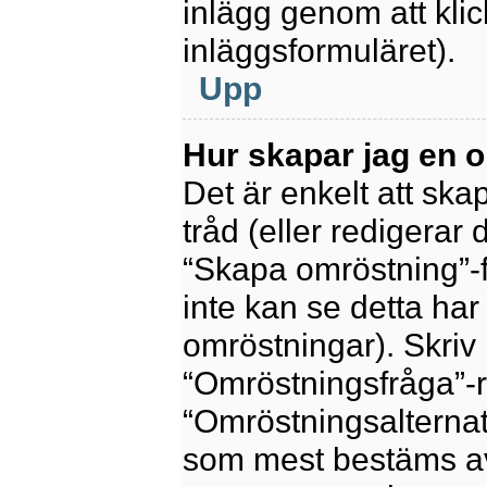
inlägg genom att kli
inläggsformuläret).
Upp
Hur skapar jag en 
Det är enkelt att sk
tråd (eller redigerar 
“Skapa omröstning”-f
inte kan se detta har
omröstningar). Skriv 
“Omröstningsfråga”-r
“Omröstningsalternat
som mest bestäms av 