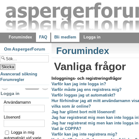
Forumindex
FAQ
Bli medlem
Logga in
Forumindex
Om AspergerForum
Vanliga frågor
Avancerad sökning
Inloggnings- och registreringsfrågor
Forumregler
Varför kan jag inte logga in?
Varför måste jag ens registrera mig?
Logga in
Varför loggas jag ut automatiskt?
Hur förhindrar jag att mitt användarnamn visas
Användarnamn
vilka som är online?
Jag har glömt bort mitt lösenord!
Lösenord
Jag har registrerat mig men kan inte logga in
Jag har registrerat mig men kan inte logga in
Vad är COPPA?
Logga in mig
Varför kan jag inte registrera mig?
automatiskt vid varje