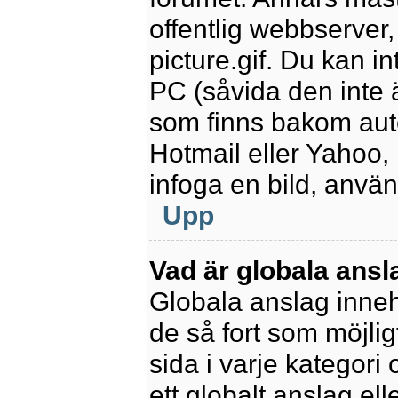
offentlig webbserver
picture.gif. Du kan in
PC (såvida den inte är
som finns bakom aut
Hotmail eller Yahoo,
infoga en bild, anvä
Upp
Vad är globala ansl
Globala anslag innehå
de så fort som möjlig
sida i varje kategori
ett globalt anslag el