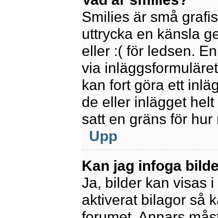
Smilies är små grafi
uttrycka en känsla ge
eller :( för ledsen. E
via inläggsformuläret
kan fort göra ett inl
de eller inlägget hel
satt en gräns för hur
Upp
Kan jag infoga bild
Ja, bilder kan visas 
aktiverat bilagor så k
forumet. Annars måste