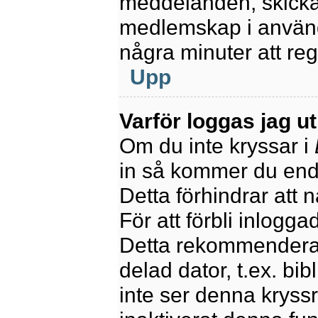
meddelanden, skicka 
medlemskap i använd
några minuter att re
Upp
Varför loggas jag u
Om du inte kryssar i
in så kommer du endas
Detta förhindrar att 
För att förbli inlogga
Detta rekommenderas
delad dator, t.ex. bib
inte ser denna kryss