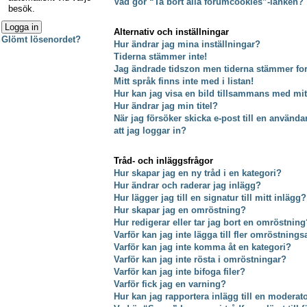
Vad gör “Ta bort alla forumcookies”-länken?
besök.
Alternativ och inställningar
Glömt lösenordet?
Hur ändrar jag mina inställningar?
Tiderna stämmer inte!
Jag ändrade tidszon men tiderna stämmer fort
Mitt språk finns inte med i listan!
Hur kan jag visa en bild tillsammans med m
Hur ändrar jag min titel?
När jag försöker skicka e-post till en använda
att jag loggar in?
Tråd- och inläggsfrågor
Hur skapar jag en ny tråd i en kategori?
Hur ändrar och raderar jag inlägg?
Hur lägger jag till en signatur till mitt inlägg?
Hur skapar jag en omröstning?
Hur redigerar eller tar jag bort en omröstning
Varför kan jag inte lägga till fler omröstnings
Varför kan jag inte komma åt en kategori?
Varför kan jag inte rösta i omröstningar?
Varför kan jag inte bifoga filer?
Varför fick jag en varning?
Hur kan jag rapportera inlägg till en moderat