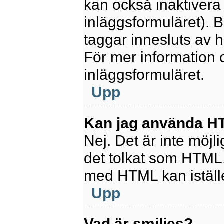
kan också inaktivera 
inläggsformuläret).
taggar innesluts av ha
För mer information
inläggsformuläret.
Upp
Kan jag använda 
Nej. Det är inte möjl
det tolkat som HTML
med HTML kan istäl
Upp
Vad är smilies?