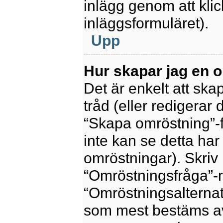
inlägg genom att kli
inläggsformuläret).
Upp
Hur skapar jag en 
Det är enkelt att sk
tråd (eller redigerar 
“Skapa omröstning”-f
inte kan se detta har
omröstningar). Skriv 
“Omröstningsfråga”-r
“Omröstningsalternat
som mest bestäms av 