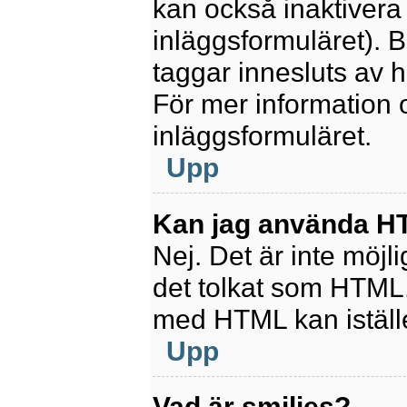
kan också inaktivera 
inläggsformuläret).
taggar innesluts av ha
För mer information
inläggsformuläret.
Upp
Kan jag använda 
Nej. Det är inte möjl
det tolkat som HTML
med HTML kan istäl
Upp
Vad är smilies?