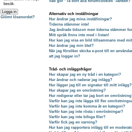
Vad gör “Ta bort alla forumcookies”-länken?
besök.
Alternativ och inställningar
Glömt lösenordet?
Hur ändrar jag mina inställningar?
Tiderna stämmer inte!
Jag ändrade tidszon men tiderna stämmer fort
Mitt språk finns inte med i listan!
Hur kan jag visa en bild tillsammans med m
Hur ändrar jag min titel?
När jag försöker skicka e-post till en använda
att jag loggar in?
Tråd- och inläggsfrågor
Hur skapar jag en ny tråd i en kategori?
Hur ändrar och raderar jag inlägg?
Hur lägger jag till en signatur till mitt inlägg?
Hur skapar jag en omröstning?
Hur redigerar eller tar jag bort en omröstning
Varför kan jag inte lägga till fler omröstnings
Varför kan jag inte komma åt en kategori?
Varför kan jag inte rösta i omröstningar?
Varför kan jag inte bifoga filer?
Varför fick jag en varning?
Hur kan jag rapportera inlägg till en moderat