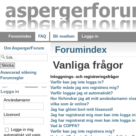
Forumindex
FAQ
Bli medlem
Logga in
Forumindex
Om AspergerForum
Vanliga frågor
Avancerad sökning
Inloggnings- och registreringsfrågor
Forumregler
Varför kan jag inte logga in?
Varför måste jag ens registrera mig?
Logga in
Varför loggas jag ut automatiskt?
Hur förhindrar jag att mitt användarnamn visas
Användarnamn
vilka som är online?
Jag har glömt bort mitt lösenord!
Lösenord
Jag har registrerat mig men kan inte logga in
Jag har registrerat mig men kan inte logga in
Vad är COPPA?
Logga in mig
Varför kan jag inte registrera mig?
automatiskt vid varje