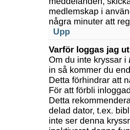
meddelanden, skicka 
medlemskap i använd
några minuter att re
Upp
Varför loggas jag u
Om du inte kryssar i
in så kommer du endas
Detta förhindrar att 
För att förbli inlogga
Detta rekommenderas
delad dator, t.ex. bib
inte ser denna kryss