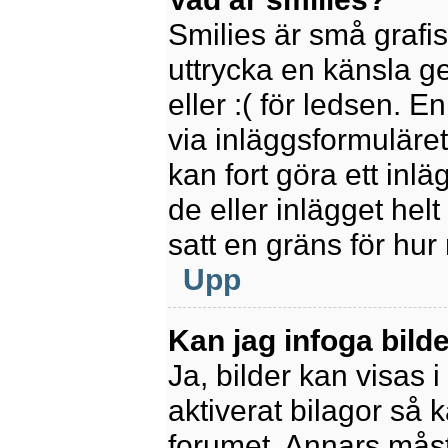
Smilies är små grafi
uttrycka en känsla ge
eller :( för ledsen. E
via inläggsformuläret
kan fort göra ett inl
de eller inlägget hel
satt en gräns för hur
Upp
Kan jag infoga bild
Ja, bilder kan visas 
aktiverat bilagor så k
forumet. Annars måste