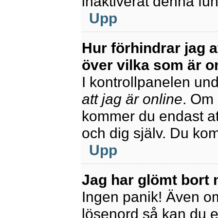
inaktiverat denna fun
Upp
Hur förhindrar jag 
över vilka som är o
I kontrollpanelen unde
att jag är online
. Om 
kommer du endast att
och dig själv. Du ko
Upp
Jag har glömt bort 
Ingen panik! Även om
lösenord så kan du enk