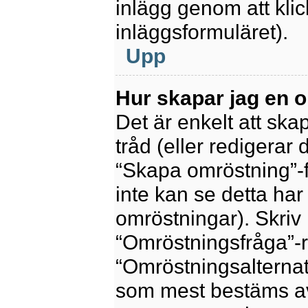
inlägg genom att kli
inläggsformuläret).
Upp
Hur skapar jag en 
Det är enkelt att sk
tråd (eller redigerar 
“Skapa omröstning”-f
inte kan se detta har
omröstningar). Skriv 
“Omröstningsfråga”-r
“Omröstningsalternat
som mest bestäms av 