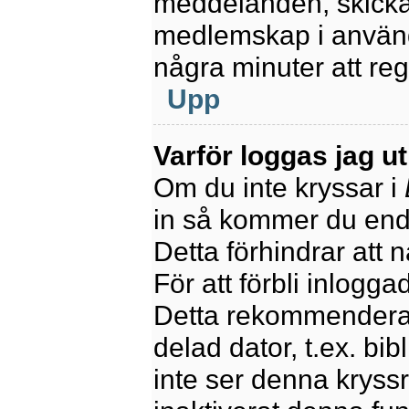
meddelanden, skicka 
medlemskap i använd
några minuter att re
Upp
Varför loggas jag u
Om du inte kryssar i
in så kommer du endas
Detta förhindrar att 
För att förbli inlogga
Detta rekommenderas
delad dator, t.ex. bib
inte ser denna kryss