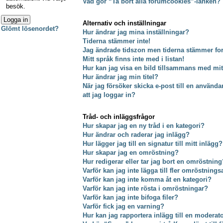
Vad gör “Ta bort alla forumcookies”-länken?
besök.
Alternativ och inställningar
Glömt lösenordet?
Hur ändrar jag mina inställningar?
Tiderna stämmer inte!
Jag ändrade tidszon men tiderna stämmer fort
Mitt språk finns inte med i listan!
Hur kan jag visa en bild tillsammans med m
Hur ändrar jag min titel?
När jag försöker skicka e-post till en använda
att jag loggar in?
Tråd- och inläggsfrågor
Hur skapar jag en ny tråd i en kategori?
Hur ändrar och raderar jag inlägg?
Hur lägger jag till en signatur till mitt inlägg?
Hur skapar jag en omröstning?
Hur redigerar eller tar jag bort en omröstning
Varför kan jag inte lägga till fler omröstnings
Varför kan jag inte komma åt en kategori?
Varför kan jag inte rösta i omröstningar?
Varför kan jag inte bifoga filer?
Varför fick jag en varning?
Hur kan jag rapportera inlägg till en moderat