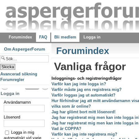
Forumindex
FAQ
Bli medlem
Logga in
Forumindex
Om AspergerForum
Vanliga frågor
Avancerad sökning
Inloggnings- och registreringsfrågor
Forumregler
Varför kan jag inte logga in?
Varför måste jag ens registrera mig?
Logga in
Varför loggas jag ut automatiskt?
Hur förhindrar jag att mitt användarnamn visas
Användarnamn
vilka som är online?
Jag har glömt bort mitt lösenord!
Lösenord
Jag har registrerat mig men kan inte logga in
Jag har registrerat mig men kan inte logga in
Vad är COPPA?
Logga in mig
Varför kan jag inte registrera mig?
automatiskt vid varje