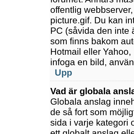
offentlig webbserver
picture.gif. Du kan in
PC (såvida den inte är
som finns bakom aut
Hotmail eller Yahoo,
infoga en bild, anvä
Upp
Vad är globala ansl
Globala anslag innehå
de så fort som möjlig
sida i varje kategori
ett globalt anslag el