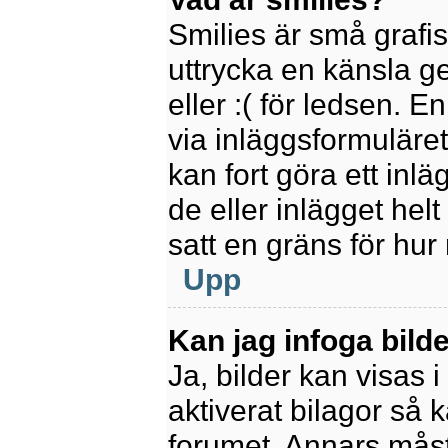
Smilies är små grafi
uttrycka en känsla ge
eller :( för ledsen. E
via inläggsformuläret
kan fort göra ett inl
de eller inlägget hel
satt en gräns för hur
Upp
Kan jag infoga bild
Ja, bilder kan visas 
aktiverat bilagor så k
forumet. Annars måste