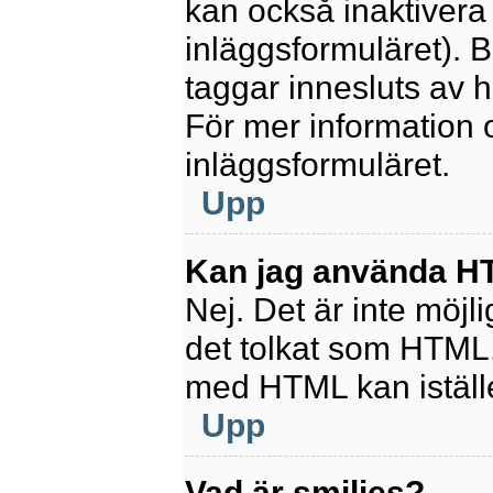
kan också inaktivera 
inläggsformuläret).
taggar innesluts av ha
För mer information
inläggsformuläret.
Upp
Kan jag använda 
Nej. Det är inte möjl
det tolkat som HTML
med HTML kan istäl
Upp
Vad är smilies?