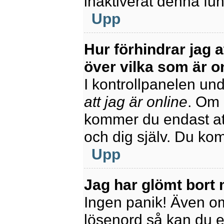
inaktiverat denna fun
Upp
Hur förhindrar jag 
över vilka som är o
I kontrollpanelen unde
att jag är online
. Om 
kommer du endast att
och dig själv. Du ko
Upp
Jag har glömt bort 
Ingen panik! Även om
lösenord så kan du enk