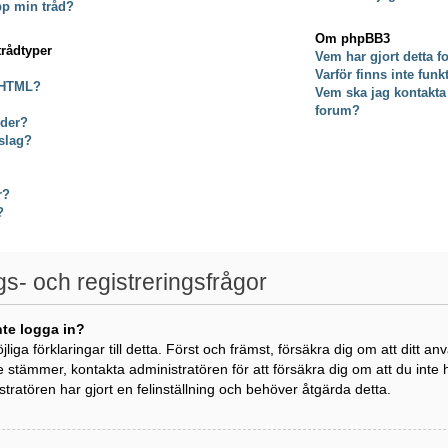
pp min tråd?
Om phpBB3
trådtyper
Vem har gjort detta 
Varför finns inte fun
 HTML?
Vem ska jag kontakta
forum?
lder?
slag?
r?
?
gs- och registreringsfrågor
nte logga in?
öjliga förklaringar till detta. Först och främst, försäkra dig om att di
e stämmer, kontakta administratören för att försäkra dig om att du inte
istratören har gjort en felinställning och behöver åtgärda detta.