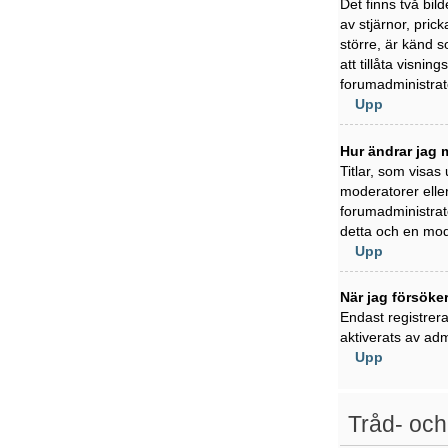
Det finns två bil
av stjärnor, pric
större, är känd s
att tillåta visni
forumadministratö
Upp
Hur ändrar jag m
Titlar, som visas
moderatorer eller
forumadministratö
detta och en mode
Upp
När jag försöker
Endast registrer
aktiverats av adm
Upp
Tråd- och