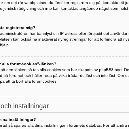
ller om det rör webbplatsen du försöker registrera dig på, kontakta ett j
 juridisk rådgivning och inte kan kontaktas angående något som helst j
nte registrera mig?
t administratören har bannlyst din IP-adress eller förbjudit det använda
atsen kan också ha inaktiverat nyregistreringar för att förhindra att 
hjälp.
t alla forumcookies”-länken?
 på den länken så tas alla cookies som har skapats av phpBB3 bort. De
ad på forumet och håller reda på vilka trådar du läst och inte läst. Om 
lpa att ta bort alla forumcookies.
 och inställningar
mina inställningar?
rad så sparas alla dina inställningar i forumets databas. För att ändra i