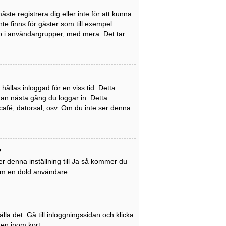
ste registrera dig eller inte för att kunna
inte finns för gäster som till exempel
p i användargrupper, med mera. Det tar
ållas inloggad för en viss tid. Detta
utan nästa gång du loggar in. Detta
café, datorsal, osv. Om du inte ser denna
?
r denna inställning till
Ja
så kommer du
som en dold användare.
la det. Gå till inloggningssidan och klicka
gen inom kort.