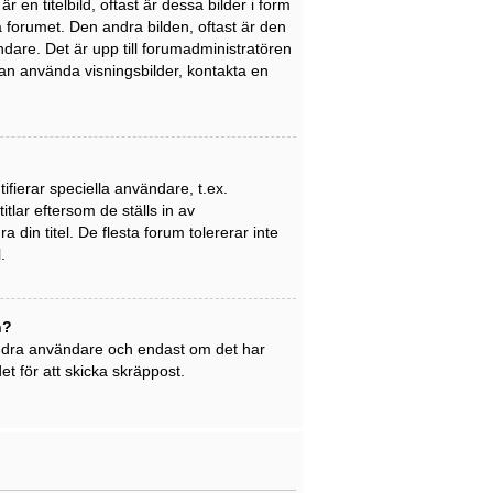
en titelbild, oftast är dessa bilder i form
på forumet. Den andra bilden, oftast är den
ndare. Det är upp till forumadministratören
 kan använda visningsbilder, kontakta en
ifierar speciella användare, t.ex.
tlar eftersom de ställs in av
din titel. De flesta forum tolererar inte
.
n?
 andra användare och endast om det har
t för att skicka skräppost.