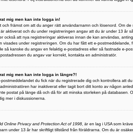
erat mig men kan inte logga in!
st och främst om att du anger rätt användarnamn och lösenord. Om de 
 aktiverat och du under registreringen angav att du är under 13 år så m
r också att nya registreringar aktiveras innan de kan användas, antinge
 visades under registreringen. Om du har fått ett e-postmeddelande, följ
 så kanske du angav en felaktig e-postadress eller så fastnade e-post
e-postadressen du angav var korrekt, kontakta en administratör.
erat mig men kan inte logga in längre?!
 e-postmeddelandet du fick när du registrerade dig och kontrollera att 
t administratören har inaktiverat eller tagit bort ditt konto av någon a
te postat på länge då och då för att minska storleken på databasen. Om
dig mer i diskussionerna.
ld Online Privacy and Protection Act of 1998
, är en lag i USA som kräv
barn under 13 år har skriftligt tillstånd från föräldrarna. Om du är osäk