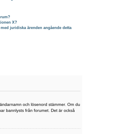
forum?
ktionen X?
 med juridiska ärenden angående detta
tt användarnamn och lösenord stämmer. Om du
 har bannlysts från forumet. Det är också