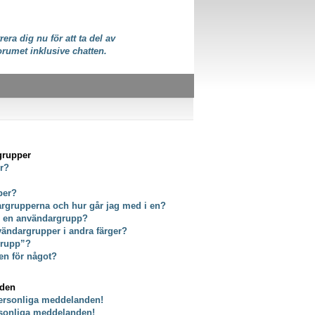
rera dig nu för att ta del av
orumet inklusive chatten.
grupper
er?
per?
dargrupperna och hur går jag med i en?
ör en användargrupp?
vändargrupper i andra färger?
grupp”?
en för något?
nden
personliga meddelanden!
rsonliga meddelanden!