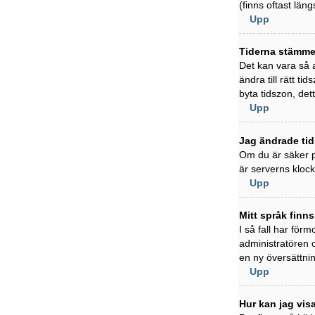
(finns oftast läng
Upp
Tiderna stämmer
Det kan vara så a
ändra till rätt t
byta tidszon, det
Upp
Jag ändrade tid
Om du är säker på
är serverns klock
Upp
Mitt språk finns
I så fall har förm
administratören 
en ny översättni
Upp
Hur kan jag vi