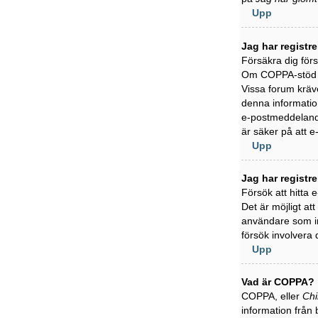
Upp
Jag har registr
Försäkra dig för
Om COPPA-stöd är
Vissa forum kräve
denna information
e-postmeddelande
är säker på att 
Upp
Jag har registr
Försök att hitta
Det är möjligt at
användare som in
försök involvera 
Upp
Vad är COPPA?
COPPA, eller
Chi
information från 