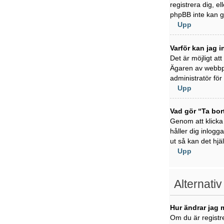
registrera dig, e
phpBB inte kan ge
Upp
Varför kan jag i
Det är möjligt at
Ägaren av webbpl
administratör för 
Upp
Vad gör “Ta bor
Genom att klicka
håller dig inlogg
ut så kan det hjä
Upp
Alternativ
Hur ändrar jag 
Om du är registre