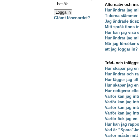
besök.
Alternativ och ins
Hur ändrar jag mi
Tiderna stämmer 
Glömt lösenordet?
Jag ändrade tidsz
Mitt språk finns i
Hur kan jag visa
Hur ändrar jag min
När jag försöker s
att jag loggar in?
Tråd- och inläggs
Hur skapar jag en
Hur ändrar och ra
Hur lägger jag till
Hur skapar jag e
Hur redigerar ell
Varför kan jag int
Varför kan jag in
Varför kan jag in
Varför kan jag int
Varför fick jag en
Hur kan jag rappo
Vad är “Spara”-kna
Varför måste mit