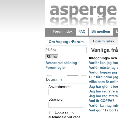
Forumindex
FAQ
Bli medlem
L
Forumindex
Om AspergerForum
Vanliga fr
Inloggnings- och 
Avancerad sökning
Varför kan jag int
Forumregler
Varför måste jag 
Varför loggas jag
Hur förhindrar ja
Logga in
vilka som är onli
Jag har glömt bor
Användarnamn
Jag har registrer
Jag har registrer
Lösenord
Vad är COPPA?
Varför kan jag int
Vad gör “Ta bort 
Logga in mig
automatiskt vid varje