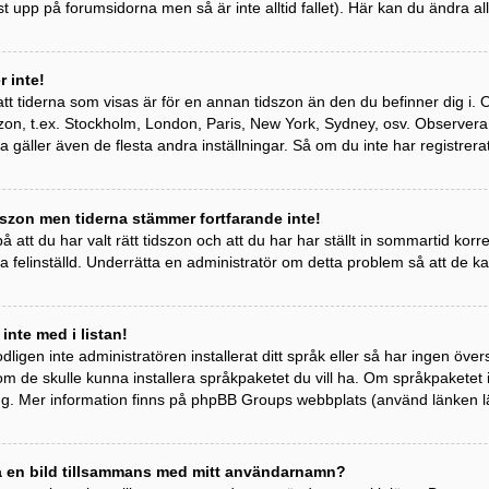
st upp på forumsidorna men så är inte alltid fallet). Här kan du ändra all
 inte!
tt tiderna som visas är för en annan tidszon än den du befinner dig i. Om 
idszon, t.ex. Stockholm, London, Paris, New York, Sydney, osv. Observer
ta gäller även de flesta andra inställningar. Så om du inte har registrera
szon men tiderna stämmer fortfarande inte!
 att du har valt rätt tidszon och att du har har ställt in sommartid kor
a felinställd. Underrätta en administratör om detta problem så att de k
 inte med i listan!
odligen inte administratören installerat ditt språk eller så har ingen övers
om de skulle kunna installera språkpaketet du vill ha. Om språkpaketet
ng. Mer information finns på phpBB Groups webbplats (använd länken l
sa en bild tillsammans med mitt användarnamn?