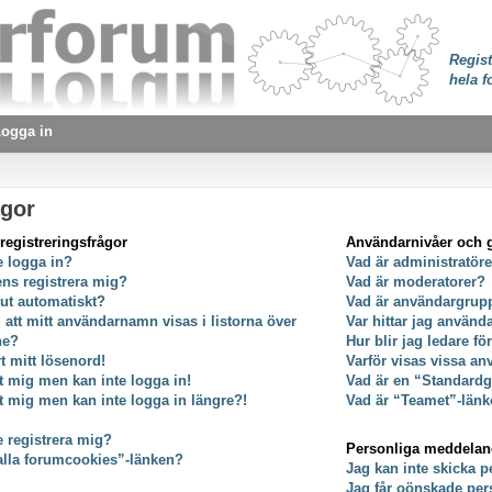
Regist
hela f
ogga in
ågor
registreringsfrågor
Användarnivåer och 
e logga in?
Vad är administratör
ens registrera mig?
Vad är moderatorer?
 ut automatiskt?
Vad är användargrup
g att mitt användarnamn visas i listorna över
Var hittar jag använ
ne?
Hur blir jag ledare f
t mitt lösenord!
Varför visas vissa an
at mig men kan inte logga in!
Vad är en “Standard
at mig men kan inte logga in längre?!
Vad är “Teamet”-länk
e registrera mig?
Personliga meddela
alla forumcookies”-länken?
Jag kan inte skicka 
Jag får oönskade pe