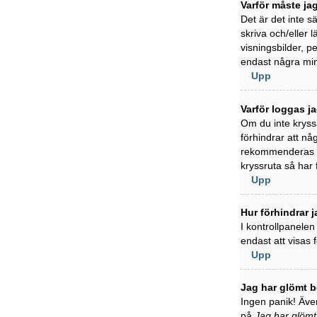
Varför måste ja
Det är det inte s
skriva och/eller l
visningsbilder, 
endast några min
Upp
Varför loggas j
Om du inte kryss
förhindrar att nå
rekommenderas in
kryssruta så har
Upp
Hur förhindrar j
I kontrollpanelen
endast att visas
Upp
Jag har glömt b
Ingen panik! Även
på
Jag har glömt