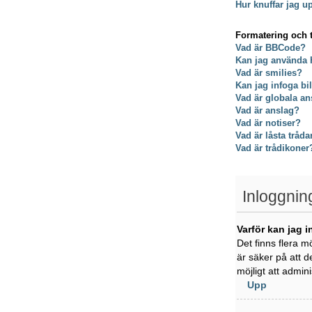
Hur knuffar jag u
Formatering och 
Vad är BBCode?
Kan jag använda
Vad är smilies?
Kan jag infoga bi
Vad är globala an
Vad är anslag?
Vad är notiser?
Vad är låsta tråda
Vad är trådikoner
Inloggnin
Varför kan jag i
Det finns flera m
är säker på att d
möjligt att admin
Upp