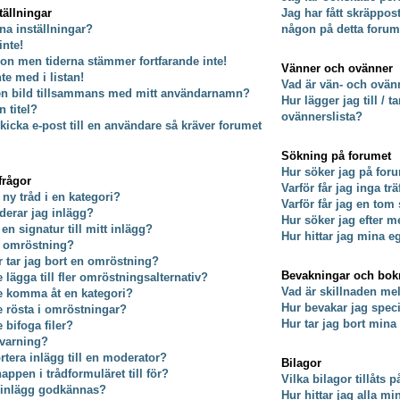
tällningar
Jag har fått skräppos
na inställningar?
någon på detta forum
inte!
on men tiderna stämmer fortfarande inte!
Vänner och ovänner
nte med i listan!
Vad är vän- och ovänn
 en bild tillsammans med mitt användarnamn?
Hur lägger jag till / 
 titel?
ovännerslista?
kicka e-post till en användare så kräver forumet
Sökning på forumet
Hur söker jag på for
frågor
Varför får jag inga tr
 ny tråd i en kategori?
Varför får jag en tom
derar jag inlägg?
Hur söker jag efter
 en signatur till mitt inlägg?
Hur hittar jag mina e
n omröstning?
er tar jag bort en omröstning?
Bevakningar och bo
e lägga till fler omröstningsalternativ?
Vad är skillnaden m
te komma åt en kategori?
Hur bevakar jag specif
te rösta i omröstningar?
Hur tar jag bort min
e bifoga filer?
 varning?
rtera inlägg till en moderator?
Bilagor
ppen i trådformuläret till för?
Vilka bilagor tillåts 
t inlägg godkännas?
Hur hittar jag alla mi