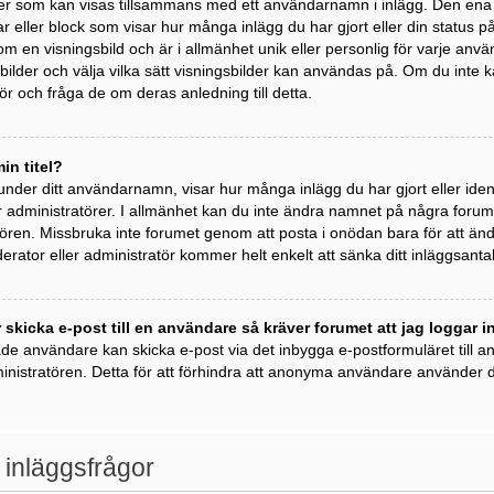
der som kan visas tillsammans med ett användarnamn i inlägg. Den ena är 
kar eller block som visar hur många inlägg du har gjort eller din status 
om en visningsbild och är i allmänhet unik eller personlig för varje anvä
ngsbilder och välja vilka sätt visningsbilder kan användas på. Om du inte
r och fråga de om deras anledning till detta.
in titel?
 under ditt användarnamn, visar hur många inlägg du har gjort eller ident
 administratörer. I allmänhet kan du inte ändra namnet på några forumti
ren. Missbruka inte forumet genom att posta i onödan bara för att ändra 
rator eller administratör kommer helt enkelt att sänka ditt inläggsantal
 skicka e-post till en användare så kräver forumet att jag loggar i
ade användare kan skicka e-post via det inbygga e-postformuläret till
inistratören. Detta för att förhindra att anonyma användare använder de
 inläggsfrågor