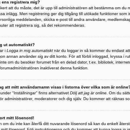
g ens registrera mig?
äkert att du måste, det är upp till administratören att bestämma om du må
äsa inlägg. Men registrering ger dig tillgång till utökade funktioner som 
personliga meddelanden, skicka e-post till andra användare, medlemska
uter att registrera sig, så det rekommenderas.
ag ut automatiskt?
ar i
Logga in mig automatiskt
när du loggar in så kommer du endast att h
gon annan använder sig av ditt konto. För att förbli inloggad, kryssa i r
te om du besöker forumet från en delad dator, t.ex. bibliotek, internet
 forumadministratören inaktiverat denna funktion.
ag att mitt användarnamn visas i listorna över vilka som är online
 under “Inställningar” finns alternativet
Dölj att jag är online
. Om du sätte
 för administratörer, moderatorer och dig själv. Du kommer att räknas 
ort mitt lösenord!
 om du inte kan återfå ditt nuvarande lösenord så kan du enkelt återstäl
 mitt lösenord
. Följ instruktionerna och du kommer att kunna logga in i