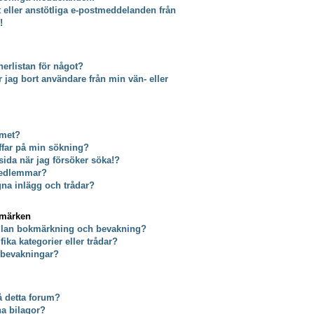
t eller anstötliga e-postmeddelanden från
!
erlistan för något?
tar jag bort användare från min vän- eller
umet?
äffar på min sökning?
 sida när jag försöker söka!?
 medlemmar?
gna inlägg och trådar?
kmärken
ellan bokmärkning och bevakning?
ika kategorier eller trådar?
a bevakningar?
på detta forum?
na bilagor?