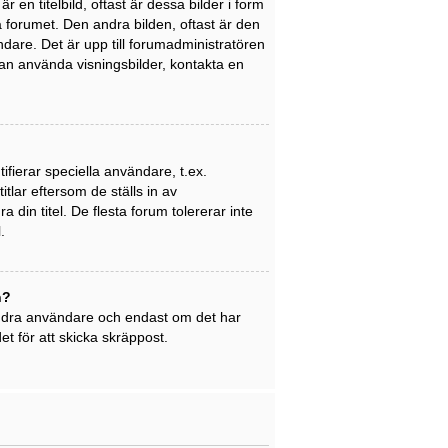
en titelbild, oftast är dessa bilder i form
på forumet. Den andra bilden, oftast är den
ndare. Det är upp till forumadministratören
 kan använda visningsbilder, kontakta en
ifierar speciella användare, t.ex.
tlar eftersom de ställs in av
din titel. De flesta forum tolererar inte
.
n?
 andra användare och endast om det har
t för att skicka skräppost.