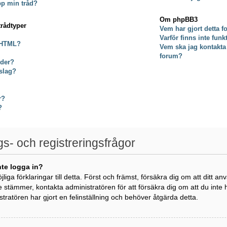
pp min tråd?
Om phpBB3
trådtyper
Vem har gjort detta 
Varför finns inte fun
 HTML?
Vem ska jag kontakta
forum?
lder?
slag?
r?
?
gs- och registreringsfrågor
nte logga in?
öjliga förklaringar till detta. Först och främst, försäkra dig om att di
e stämmer, kontakta administratören för att försäkra dig om att du inte
istratören har gjort en felinställning och behöver åtgärda detta.