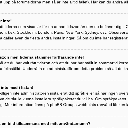
st upp på forumsidorna men så är inte alltid fallet). Här kan du ändra all
 inte!
tt tiderna som visas är för en annan tidszon än den du befinner dig i. Om 
idszon, t.ex. Stockholm, London, Paris, New York, Sydney, osv. Observer
ta gäller även de flesta andra inställningar. Så om du inte har registrera
szon men tiderna stämmer fortfarande inte!
 att du har valt rätt tidszon och att du har har ställt in sommartid kor
a felinställd. Underrätta en administratör om detta problem så att de k
 inte med i listan!
odligen inte administratören installerat ditt språk eller så har ingen övers
om de skulle kunna installera språkpaketet du vill ha. Om språkpaketet
ng. Mer information finns på phpBB Groups webbplats (använd länken l
sa en bild tillsammans med mitt användarnamn?