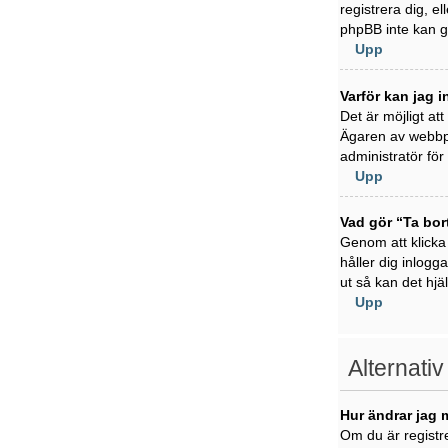
registrera dig, e
phpBB inte kan ge
Upp
Varför kan jag i
Det är möjligt at
Ägaren av webbpl
administratör för 
Upp
Vad gör “Ta bor
Genom att klicka
håller dig inlogg
ut så kan det hjä
Upp
Alternativ
Hur ändrar jag 
Om du är registre