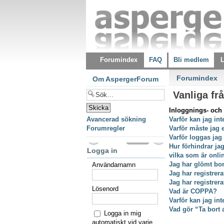
Forumindex
FAQ
Bli medlem
L
Forumindex
Om AspergerForum
Vanliga fr
Inloggnings- och 
Avancerad sökning
Varför kan jag int
Forumregler
Varför måste jag 
Varför loggas jag
Hur förhindrar ja
Logga in
vilka som är onli
Jag har glömt bor
Användarnamn
Jag har registrer
Jag har registrer
Lösenord
Vad är COPPA?
Varför kan jag int
Vad gör “Ta bort 
Logga in mig
automatiskt vid varje