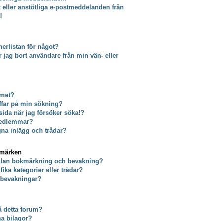
t eller anstötliga e-postmeddelanden från
!
erlistan för något?
tar jag bort användare från min vän- eller
umet?
äffar på min sökning?
 sida när jag försöker söka!?
 medlemmar?
gna inlägg och trådar?
kmärken
ellan bokmärkning och bevakning?
ika kategorier eller trådar?
a bevakningar?
på detta forum?
na bilagor?