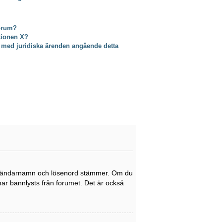
forum?
ktionen X?
 med juridiska ärenden angående detta
tt användarnamn och lösenord stämmer. Om du
 har bannlysts från forumet. Det är också