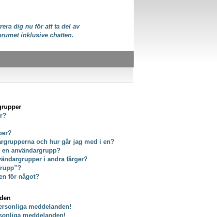
rera dig nu för att ta del av
orumet inklusive chatten.
grupper
er?
per?
dargrupperna och hur går jag med i en?
ör en användargrupp?
vändargrupper i andra färger?
grupp”?
en för något?
nden
personliga meddelanden!
rsonliga meddelanden!