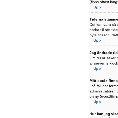
(finns oftast läng
Upp
Tiderna stämmer
Det kan vara så a
ändra till rätt t
byta tidszon, det
Upp
Jag ändrade tid
Om du är säker på
är serverns klock
Upp
Mitt språk finns
I så fall har förm
administratören 
en ny översättni
Upp
Hur kan jag vi