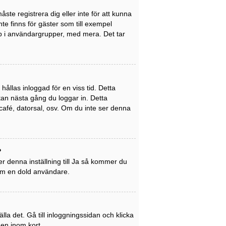
ste registrera dig eller inte för att kunna
inte finns för gäster som till exempel
p i användargrupper, med mera. Det tar
ållas inloggad för en viss tid. Detta
utan nästa gång du loggar in. Detta
café, datorsal, osv. Om du inte ser denna
?
r denna inställning till
Ja
så kommer du
som en dold användare.
la det. Gå till inloggningssidan och klicka
gen inom kort.