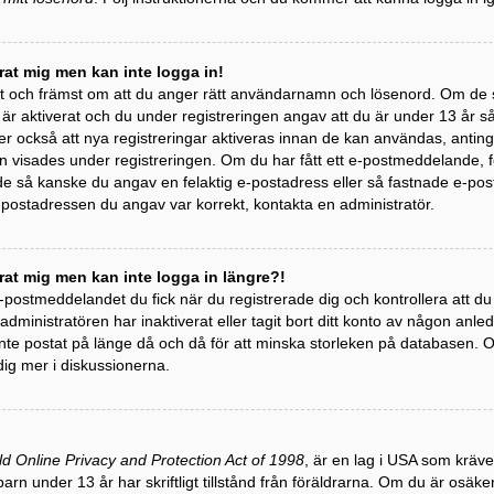
erat mig men kan inte logga in!
st och främst om att du anger rätt användarnamn och lösenord. Om de 
 aktiverat och du under registreringen angav att du är under 13 år så m
r också att nya registreringar aktiveras innan de kan användas, antinge
 visades under registreringen. Om du har fått ett e-postmeddelande, följ
 så kanske du angav en felaktig e-postadress eller så fastnade e-post
e-postadressen du angav var korrekt, kontakta en administratör.
erat mig men kan inte logga in längre?!
 e-postmeddelandet du fick när du registrerade dig och kontrollera att 
t administratören har inaktiverat eller tagit bort ditt konto av någon a
te postat på länge då och då för att minska storleken på databasen. Om
dig mer i diskussionerna.
ld Online Privacy and Protection Act of 1998
, är en lag i USA som kräv
barn under 13 år har skriftligt tillstånd från föräldrarna. Om du är osäk