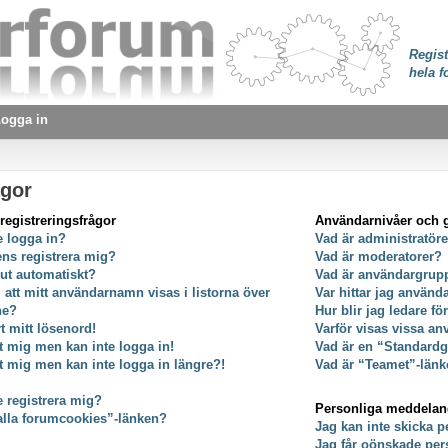
Regist
hela f
ogga in
ågor
registreringsfrågor
Användarnivåer och 
e logga in?
Vad är administratör
ens registrera mig?
Vad är moderatorer?
 ut automatiskt?
Vad är användargrup
g att mitt användarnamn visas i listorna över
Var hittar jag använ
ne?
Hur blir jag ledare f
t mitt lösenord!
Varför visas vissa an
at mig men kan inte logga in!
Vad är en “Standard
at mig men kan inte logga in längre?!
Vad är “Teamet”-länk
e registrera mig?
Personliga meddela
alla forumcookies”-länken?
Jag kan inte skicka 
Jag får oönskade pe