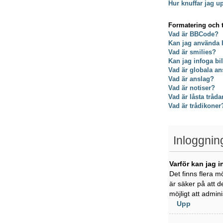
Hur knuffar jag u
Formatering och 
Vad är BBCode?
Kan jag använda
Vad är smilies?
Kan jag infoga bi
Vad är globala an
Vad är anslag?
Vad är notiser?
Vad är låsta tråda
Vad är trådikoner
Inloggnin
Varför kan jag i
Det finns flera m
är säker på att d
möjligt att admin
Upp