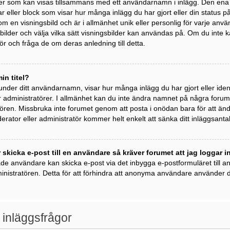
der som kan visas tillsammans med ett användarnamn i inlägg. Den ena är 
kar eller block som visar hur många inlägg du har gjort eller din status 
om en visningsbild och är i allmänhet unik eller personlig för varje anvä
ngsbilder och välja vilka sätt visningsbilder kan användas på. Om du inte
r och fråga de om deras anledning till detta.
in titel?
 under ditt användarnamn, visar hur många inlägg du har gjort eller ident
 administratörer. I allmänhet kan du inte ändra namnet på några forumti
ren. Missbruka inte forumet genom att posta i onödan bara för att ändra 
rator eller administratör kommer helt enkelt att sänka ditt inläggsantal
 skicka e-post till en användare så kräver forumet att jag loggar i
ade användare kan skicka e-post via det inbygga e-postformuläret till
inistratören. Detta för att förhindra att anonyma användare använder de
 inläggsfrågor