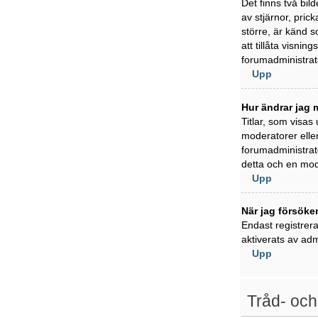
Det finns två bil
av stjärnor, pric
större, är känd s
att tillåta visni
forumadministratö
Upp
Hur ändrar jag m
Titlar, som visas
moderatorer eller
forumadministratö
detta och en mode
Upp
När jag försöker
Endast registrer
aktiverats av adm
Upp
Tråd- och