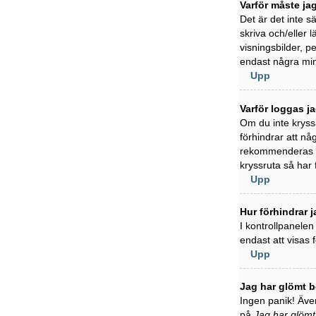
Varför måste ja
Det är det inte s
skriva och/eller l
visningsbilder, 
endast några min
Upp
Varför loggas j
Om du inte kryss
förhindrar att nå
rekommenderas in
kryssruta så har
Upp
Hur förhindrar j
I kontrollpanelen
endast att visas
Upp
Jag har glömt b
Ingen panik! Även
på
Jag har glömt