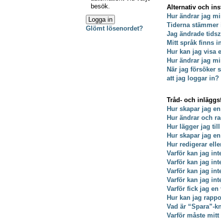
besök.
Alternativ och ins
Hur ändrar jag mi
Tiderna stämmer 
Glömt lösenordet?
Jag ändrade tidsz
Mitt språk finns i
Hur kan jag visa
Hur ändrar jag min
När jag försöker s
att jag loggar in?
Tråd- och inläggs
Hur skapar jag en
Hur ändrar och ra
Hur lägger jag till
Hur skapar jag e
Hur redigerar ell
Varför kan jag int
Varför kan jag in
Varför kan jag in
Varför kan jag int
Varför fick jag en
Hur kan jag rappo
Vad är “Spara”-kna
Varför måste mit