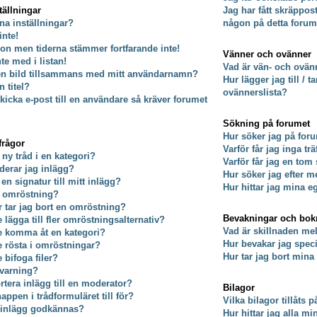
tällningar
Jag har fått skräppos
na inställningar?
någon på detta forum
inte!
on men tiderna stämmer fortfarande inte!
Vänner och ovänner
nte med i listan!
Vad är vän- och ovänn
 en bild tillsammans med mitt användarnamn?
Hur lägger jag till / 
 titel?
ovännerslista?
kicka e-post till en användare så kräver forumet
Sökning på forumet
Hur söker jag på for
frågor
Varför får jag inga tr
 ny tråd i en kategori?
Varför får jag en tom
derar jag inlägg?
Hur söker jag efter
 en signatur till mitt inlägg?
Hur hittar jag mina e
n omröstning?
er tar jag bort en omröstning?
Bevakningar och bo
e lägga till fler omröstningsalternativ?
Vad är skillnaden m
te komma åt en kategori?
Hur bevakar jag specif
te rösta i omröstningar?
Hur tar jag bort min
e bifoga filer?
 varning?
rtera inlägg till en moderator?
Bilagor
ppen i trådformuläret till för?
Vilka bilagor tillåts 
t inlägg godkännas?
Hur hittar jag alla mi