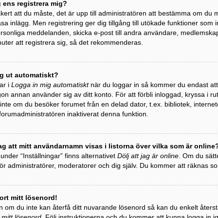
g ens registrera mig?
äkert att du måste, det är upp till administratören att bestämma om du må
äsa inlägg. Men registrering ger dig tillgång till utökade funktioner som 
personliga meddelanden, skicka e-post till andra användare, medlemska
uter att registrera sig, så det rekommenderas.
ag ut automatiskt?
ar i
Logga in mig automatiskt
när du loggar in så kommer du endast att h
gon annan använder sig av ditt konto. För att förbli inloggad, kryssa i r
te om du besöker forumet från en delad dator, t.ex. bibliotek, internet
 forumadministratören inaktiverat denna funktion.
ag att mitt användarnamn visas i listorna över vilka som är online
 under “Inställningar” finns alternativet
Dölj att jag är online
. Om du sätte
 för administratörer, moderatorer och dig själv. Du kommer att räknas 
ort mitt lösenord!
 om du inte kan återfå ditt nuvarande lösenord så kan du enkelt återstäl
 mitt lösenord
. Följ instruktionerna och du kommer att kunna logga in i