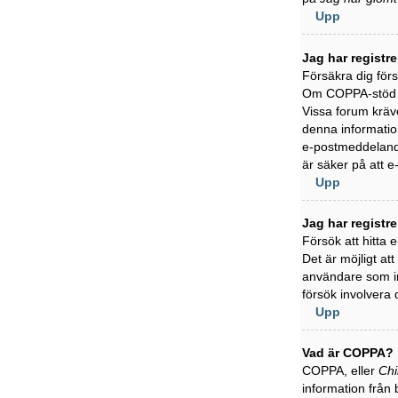
Upp
Jag har registr
Försäkra dig för
Om COPPA-stöd är
Vissa forum kräve
denna information
e-postmeddelande
är säker på att 
Upp
Jag har registr
Försök att hitta
Det är möjligt at
användare som in
försök involvera 
Upp
Vad är COPPA?
COPPA, eller
Chi
information från 