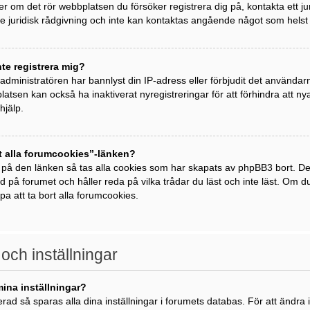
ller om det rör webbplatsen du försöker registrera dig på, kontakta ett j
 juridisk rådgivning och inte kan kontaktas angående något som helst j
nte registrera mig?
t administratören har bannlyst din IP-adress eller förbjudit det använda
atsen kan också ha inaktiverat nyregistreringar för att förhindra att 
hjälp.
t alla forumcookies”-länken?
 på den länken så tas alla cookies som har skapats av phpBB3 bort. De
ad på forumet och håller reda på vilka trådar du läst och inte läst. Om 
lpa att ta bort alla forumcookies.
 och inställningar
mina inställningar?
rad så sparas alla dina inställningar i forumets databas. För att ändra i