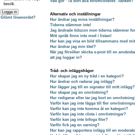
Vad gör “Ta bort alla forumcookies”-länken?
besök.
Alternativ och inställningar
Glömt lösenordet?
Hur ändrar jag mina inställningar?
Tiderna stämmer inte!
Jag ändrade tidszon men tiderna stämmer fort
Mitt språk finns inte med i listan!
Hur kan jag visa en bild tillsammans med m
Hur ändrar jag min titel?
När jag försöker skicka e-post till en använda
att jag loggar in?
Tråd- och inläggsfrågor
Hur skapar jag en ny tråd i en kategori?
Hur ändrar och raderar jag inlägg?
Hur lägger jag till en signatur till mitt inlägg?
Hur skapar jag en omröstning?
Hur redigerar eller tar jag bort en omröstning
Varför kan jag inte lägga till fler omröstnings
Varför kan jag inte komma åt en kategori?
Varför kan jag inte rösta i omröstningar?
Varför kan jag inte bifoga filer?
Varför fick jag en varning?
Hur kan jag rapportera inlägg till en moderat