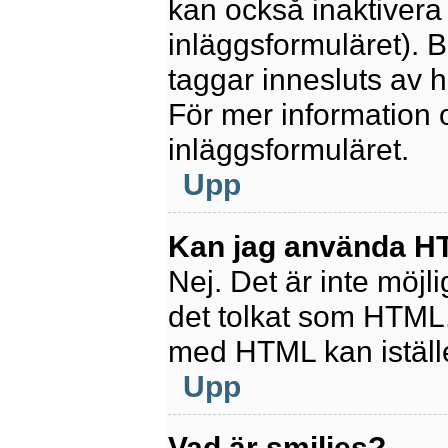
kan också inaktivera 
inläggsformuläret).
taggar innesluts av ha
För mer information
inläggsformuläret.
Upp
Kan jag använda 
Nej. Det är inte möjl
det tolkat som HTML
med HTML kan istäl
Upp
Vad är smilies?