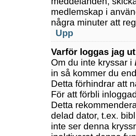
meddelanden, skicka 
medlemskap i använd
några minuter att re
Upp
Varför loggas jag u
Om du inte kryssar i
in så kommer du endas
Detta förhindrar att 
För att förbli inlogga
Detta rekommenderas
delad dator, t.ex. bib
inte ser denna kryss