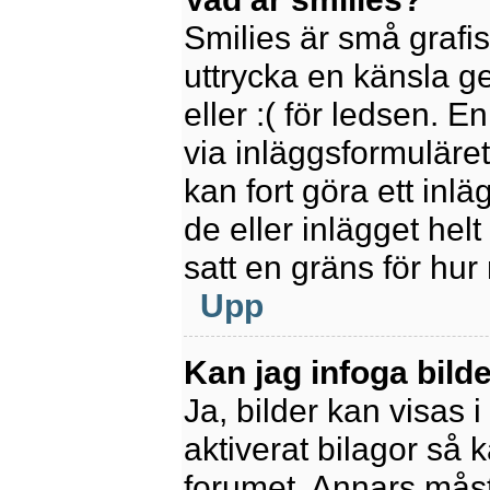
Smilies är små grafi
uttrycka en känsla ge
eller :( för ledsen. E
via inläggsformuläret
kan fort göra ett inl
de eller inlägget hel
satt en gräns för hur
Upp
Kan jag infoga bild
Ja, bilder kan visas 
aktiverat bilagor så k
forumet. Annars måste