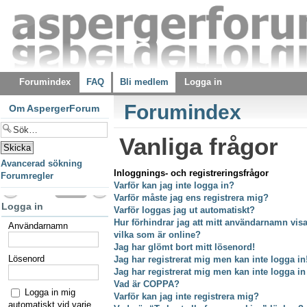
Forumindex
FAQ
Bli medlem
Logga in
Forumindex
Om AspergerForum
Vanliga frågor
Avancerad sökning
Inloggnings- och registreringsfrågor
Forumregler
Varför kan jag inte logga in?
Varför måste jag ens registrera mig?
Logga in
Varför loggas jag ut automatiskt?
Hur förhindrar jag att mitt användarnamn visas
Användarnamn
vilka som är online?
Jag har glömt bort mitt lösenord!
Lösenord
Jag har registrerat mig men kan inte logga in
Jag har registrerat mig men kan inte logga in
Vad är COPPA?
Logga in mig
Varför kan jag inte registrera mig?
automatiskt vid varje