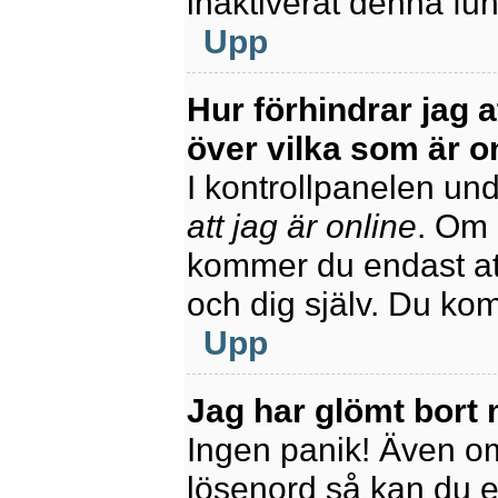
inaktiverat denna fun
Upp
Hur förhindrar jag 
över vilka som är o
I kontrollpanelen unde
att jag är online
. Om 
kommer du endast att
och dig själv. Du ko
Upp
Jag har glömt bort 
Ingen panik! Även om
lösenord så kan du enk