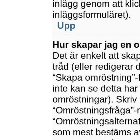
inlägg genom att kli
inläggsformuläret).
Upp
Hur skapar jag en 
Det är enkelt att sk
tråd (eller redigerar 
“Skapa omröstning”-f
inte kan se detta har
omröstningar). Skriv 
“Omröstningsfråga”-r
“Omröstningsalternat
som mest bestäms av 