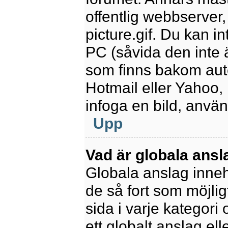
offentlig webbserver
picture.gif. Du kan in
PC (såvida den inte är
som finns bakom aut
Hotmail eller Yahoo,
infoga en bild, anvä
Upp
Vad är globala ansl
Globala anslag innehå
de så fort som möjlig
sida i varje kategori
ett globalt anslag el