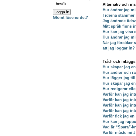
besök.
Alternativ och ins
Hur ändrar jag mi
Tiderna stämmer 
Glömt lösenordet?
Jag ändrade tidsz
Mitt språk finns i
Hur kan jag visa
Hur ändrar jag min
När jag försöker s
att jag loggar in?
Tråd- och inläggs
Hur skapar jag en
Hur ändrar och ra
Hur lägger jag till
Hur skapar jag e
Hur redigerar ell
Varför kan jag int
Varför kan jag in
Varför kan jag in
Varför kan jag int
Varför fick jag en
Hur kan jag rappo
Vad är “Spara”-kna
Varför måste mit