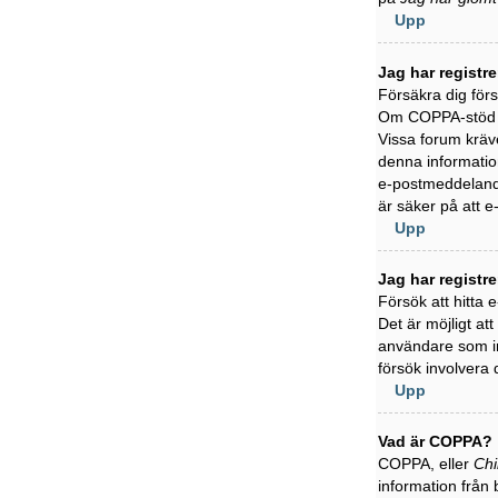
Upp
Jag har registr
Försäkra dig för
Om COPPA-stöd är
Vissa forum kräve
denna information
e-postmeddelande
är säker på att 
Upp
Jag har registr
Försök att hitta
Det är möjligt at
användare som in
försök involvera 
Upp
Vad är COPPA?
COPPA, eller
Chi
information från 