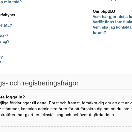
pp min tråd?
Om phpBB3
trådtyper
Vem har gjort detta 
Varför finns inte fun
 HTML?
Vem ska jag kontakta
forum?
lder?
slag?
r?
?
gs- och registreringsfrågor
nte logga in?
öjliga förklaringar till detta. Först och främst, försäkra dig om att di
e stämmer, kontakta administratören för att försäkra dig om att du inte
istratören har gjort en felinställning och behöver åtgärda detta.