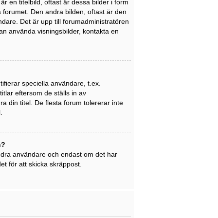
en titelbild, oftast är dessa bilder i form
på forumet. Den andra bilden, oftast är den
ndare. Det är upp till forumadministratören
 kan använda visningsbilder, kontakta en
ifierar speciella användare, t.ex.
tlar eftersom de ställs in av
din titel. De flesta forum tolererar inte
.
n?
 andra användare och endast om det har
t för att skicka skräppost.