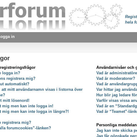
Regist
hela f
ogga in
ågor
registreringsfrågor
Användarnivåer och 
e logga in?
Vad är administratör
ens registrera mig?
Vad är moderatorer?
 ut automatiskt?
Vad är användargrup
g att mitt användarnamn visas i listorna över
Var hittar jag använ
ne?
Hur blir jag ledare f
t mitt lösenord!
Varför visas vissa an
at mig men kan inte logga in!
Vad är en “Standard
at mig men kan inte logga in längre?!
Vad är “Teamet”-länk
e registrera mig?
Personliga meddela
alla forumcookies”-länken?
Jag kan inte skicka 
Jag får oönskade pe