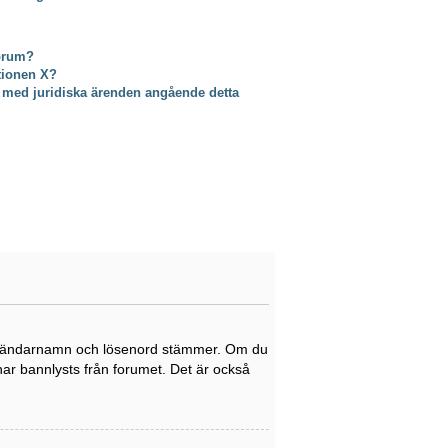
forum?
ktionen X?
 med juridiska ärenden angående detta
tt användarnamn och lösenord stämmer. Om du
 har bannlysts från forumet. Det är också