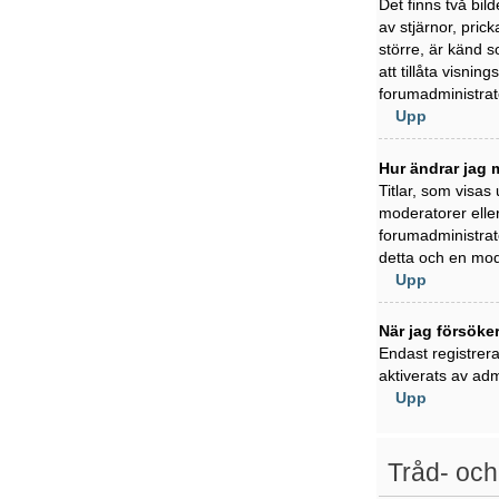
Det finns två bil
av stjärnor, pric
större, är känd s
att tillåta visni
forumadministratö
Upp
Hur ändrar jag m
Titlar, som visas
moderatorer eller
forumadministratö
detta och en mode
Upp
När jag försöker
Endast registrer
aktiverats av adm
Upp
Tråd- och