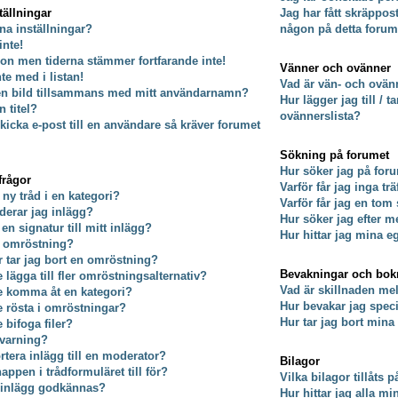
tällningar
Jag har fått skräppos
na inställningar?
någon på detta forum
inte!
on men tiderna stämmer fortfarande inte!
Vänner och ovänner
nte med i listan!
Vad är vän- och ovänn
 en bild tillsammans med mitt användarnamn?
Hur lägger jag till / 
 titel?
ovännerslista?
kicka e-post till en användare så kräver forumet
Sökning på forumet
Hur söker jag på for
frågor
Varför får jag inga tr
 ny tråd i en kategori?
Varför får jag en tom
derar jag inlägg?
Hur söker jag efter
 en signatur till mitt inlägg?
Hur hittar jag mina e
n omröstning?
er tar jag bort en omröstning?
Bevakningar och bo
e lägga till fler omröstningsalternativ?
Vad är skillnaden m
te komma åt en kategori?
Hur bevakar jag specif
te rösta i omröstningar?
Hur tar jag bort min
e bifoga filer?
 varning?
rtera inlägg till en moderator?
Bilagor
ppen i trådformuläret till för?
Vilka bilagor tillåts 
t inlägg godkännas?
Hur hittar jag alla mi