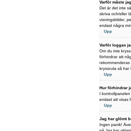
Varför måste ja
Det är det inte s
skriva och/eller l
visningsbilder, 
endast några min
Upp
Varför loggas j
Om du inte kryss
förhindrar att nå
rekommenderas in
kryssruta så har
Upp
Hur förhindrar j
I kontrollpanelen
endast att visas
Upp
Jag har glömt b
Ingen panik! Även
på
Jag har glömt