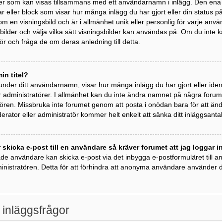
der som kan visas tillsammans med ett användarnamn i inlägg. Den ena är 
kar eller block som visar hur många inlägg du har gjort eller din status 
om en visningsbild och är i allmänhet unik eller personlig för varje anvä
ngsbilder och välja vilka sätt visningsbilder kan användas på. Om du inte
r och fråga de om deras anledning till detta.
in titel?
 under ditt användarnamn, visar hur många inlägg du har gjort eller ident
 administratörer. I allmänhet kan du inte ändra namnet på några forumti
ren. Missbruka inte forumet genom att posta i onödan bara för att ändra 
rator eller administratör kommer helt enkelt att sänka ditt inläggsantal
 skicka e-post till en användare så kräver forumet att jag loggar i
ade användare kan skicka e-post via det inbygga e-postformuläret till
inistratören. Detta för att förhindra att anonyma användare använder de
 inläggsfrågor