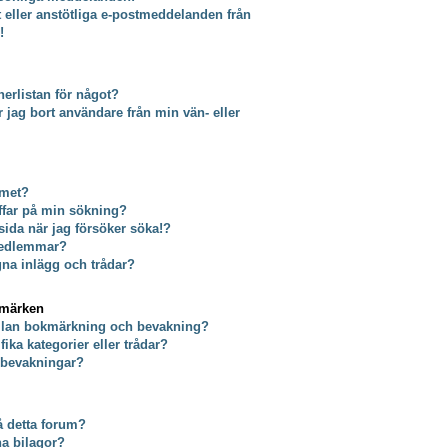
t eller anstötliga e-postmeddelanden från
!
erlistan för något?
tar jag bort användare från min vän- eller
umet?
äffar på min sökning?
 sida när jag försöker söka!?
 medlemmar?
gna inlägg och trådar?
kmärken
ellan bokmärkning och bevakning?
ika kategorier eller trådar?
a bevakningar?
på detta forum?
na bilagor?