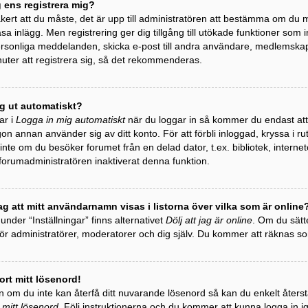
g ens registrera mig?
äkert att du måste, det är upp till administratören att bestämma om du må
äsa inlägg. Men registrering ger dig tillgång till utökade funktioner som 
personliga meddelanden, skicka e-post till andra användare, medlemska
uter att registrera sig, så det rekommenderas.
ag ut automatiskt?
ar i
Logga in mig automatiskt
när du loggar in så kommer du endast att h
gon annan använder sig av ditt konto. För att förbli inloggad, kryssa i r
te om du besöker forumet från en delad dator, t.ex. bibliotek, internet
 forumadministratören inaktiverat denna funktion.
ag att mitt användarnamn visas i listorna över vilka som är online
 under “Inställningar” finns alternativet
Dölj att jag är online
. Om du sätte
 för administratörer, moderatorer och dig själv. Du kommer att räknas 
ort mitt lösenord!
 om du inte kan återfå ditt nuvarande lösenord så kan du enkelt återstäl
 mitt lösenord
. Följ instruktionerna och du kommer att kunna logga in i