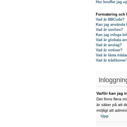
Hur knuffar jag u
Formatering och 
Vad är BBCode?
Kan jag använda
Vad är smilies?
Kan jag infoga bi
Vad är globala an
Vad är anslag?
Vad är notiser?
Vad är låsta tråda
Vad är trådikoner
Inloggnin
Varför kan jag i
Det finns flera m
är säker på att d
möjligt att admin
Upp