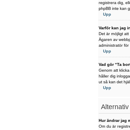
registrera dig, e
phpBB inte kan ge
Upp
Varför kan jag i
Det är möjligt at
Ägaren av webbpl
administratör för 
Upp
Vad gör “Ta bor
Genom att klicka
håller dig inlogg
ut så kan det hjä
Upp
Alternativ
Hur ändrar jag 
Om du är registre