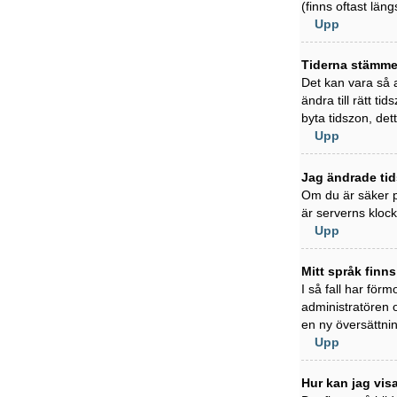
(finns oftast läng
Upp
Tiderna stämmer
Det kan vara så a
ändra till rätt t
byta tidszon, det
Upp
Jag ändrade tid
Om du är säker på
är serverns klock
Upp
Mitt språk finns
I så fall har förm
administratören 
en ny översättni
Upp
Hur kan jag vi