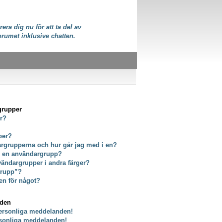
rera dig nu för att ta del av
orumet inklusive chatten.
grupper
er?
per?
dargrupperna och hur går jag med i en?
ör en användargrupp?
vändargrupper i andra färger?
grupp”?
en för något?
nden
personliga meddelanden!
rsonliga meddelanden!