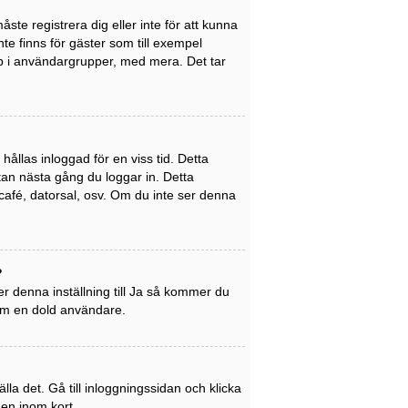
ste registrera dig eller inte för att kunna
inte finns för gäster som till exempel
p i användargrupper, med mera. Det tar
ållas inloggad för en viss tid. Detta
utan nästa gång du loggar in. Detta
café, datorsal, osv. Om du inte ser denna
?
r denna inställning till
Ja
så kommer du
som en dold användare.
la det. Gå till inloggningssidan och klicka
gen inom kort.