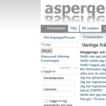
Forumindex
FAQ
Bli medlem
L
Forumindex
Om AspergerForum
Vanliga fr
Inloggnings- och 
Avancerad sökning
Varför kan jag int
Forumregler
Varför måste jag 
Varför loggas jag
Hur förhindrar ja
Logga in
vilka som är onli
Jag har glömt bor
Användarnamn
Jag har registrer
Jag har registrer
Lösenord
Vad är COPPA?
Varför kan jag int
Vad gör “Ta bort 
Logga in mig
automatiskt vid varje