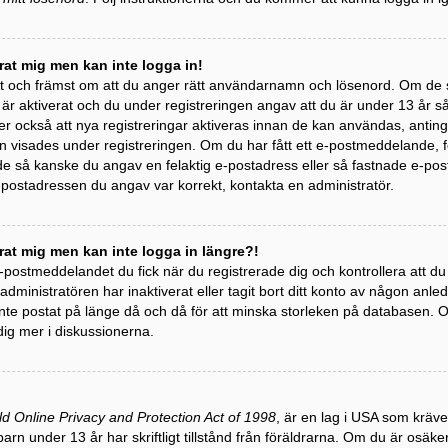
erat mig men kan inte logga in!
st och främst om att du anger rätt användarnamn och lösenord. Om de 
 aktiverat och du under registreringen angav att du är under 13 år så m
r också att nya registreringar aktiveras innan de kan användas, antinge
 visades under registreringen. Om du har fått ett e-postmeddelande, följ
 så kanske du angav en felaktig e-postadress eller så fastnade e-post
e-postadressen du angav var korrekt, kontakta en administratör.
erat mig men kan inte logga in längre?!
 e-postmeddelandet du fick när du registrerade dig och kontrollera att 
t administratören har inaktiverat eller tagit bort ditt konto av någon a
te postat på länge då och då för att minska storleken på databasen. Om
dig mer i diskussionerna.
ld Online Privacy and Protection Act of 1998
, är en lag i USA som kräv
barn under 13 år har skriftligt tillstånd från föräldrarna. Om du är osäk