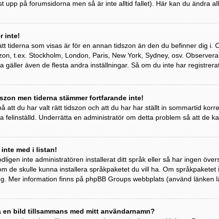
st upp på forumsidorna men så är inte alltid fallet). Här kan du ändra all
 inte!
tt tiderna som visas är för en annan tidszon än den du befinner dig i. Om 
idszon, t.ex. Stockholm, London, Paris, New York, Sydney, osv. Observer
ta gäller även de flesta andra inställningar. Så om du inte har registrera
szon men tiderna stämmer fortfarande inte!
 att du har valt rätt tidszon och att du har har ställt in sommartid kor
a felinställd. Underrätta en administratör om detta problem så att de k
 inte med i listan!
odligen inte administratören installerat ditt språk eller så har ingen övers
om de skulle kunna installera språkpaketet du vill ha. Om språkpaketet
ng. Mer information finns på phpBB Groups webbplats (använd länken l
sa en bild tillsammans med mitt användarnamn?