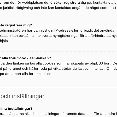
ller om det rör webbplatsen du försöker registrera dig på, kontakta ett j
 juridisk rådgivning och inte kan kontaktas angående något som helst j
nte registrera mig?
t administratören har bannlyst din IP-adress eller förbjudit det använda
atsen kan också ha inaktiverat nyregistreringar för att förhindra att 
hjälp.
t alla forumcookies”-länken?
 på den länken så tas alla cookies som har skapats av phpBB3 bort. De
ad på forumet och håller reda på vilka trådar du läst och inte läst. Om 
lpa att ta bort alla forumcookies.
 och inställningar
mina inställningar?
rad så sparas alla dina inställningar i forumets databas. För att ändra i