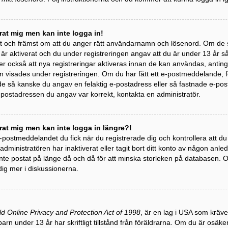
erat mig men kan inte logga in!
st och främst om att du anger rätt användarnamn och lösenord. Om de 
 aktiverat och du under registreringen angav att du är under 13 år så m
r också att nya registreringar aktiveras innan de kan användas, antinge
 visades under registreringen. Om du har fått ett e-postmeddelande, följ
 så kanske du angav en felaktig e-postadress eller så fastnade e-post
e-postadressen du angav var korrekt, kontakta en administratör.
erat mig men kan inte logga in längre?!
 e-postmeddelandet du fick när du registrerade dig och kontrollera att 
t administratören har inaktiverat eller tagit bort ditt konto av någon a
te postat på länge då och då för att minska storleken på databasen. Om
dig mer i diskussionerna.
ld Online Privacy and Protection Act of 1998
, är en lag i USA som kräv
barn under 13 år har skriftligt tillstånd från föräldrarna. Om du är osäk