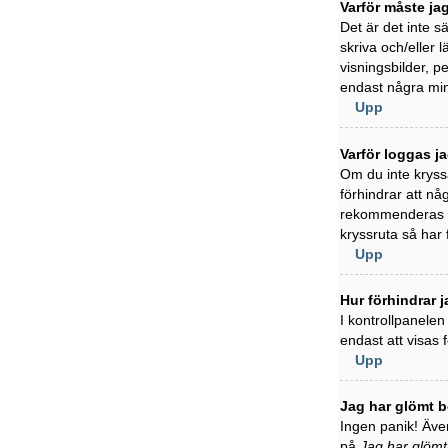
Varför måste ja
Det är det inte s
skriva och/eller l
visningsbilder, 
endast några min
Upp
Varför loggas j
Om du inte kryss
förhindrar att nå
rekommenderas in
kryssruta så har
Upp
Hur förhindrar j
I kontrollpanelen
endast att visas
Upp
Jag har glömt b
Ingen panik! Även
på
Jag har glömt