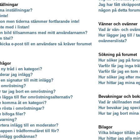
tällningar
Jag har fått skräppos
na inställningar?
någon på detta forum
inte!
on men tiderna stämmer fortfarande inte!
Vänner och ovänner
nte med i listan!
Vad är vän- och ovänn
 en bild tillsammans med mitt användarnamn?
Hur lägger jag till / 
 titel?
ovännerslista?
kicka e-post till en användare så kräver forumet
Sökning på forumet
Hur söker jag på for
frågor
Varför får jag inga tr
 ny tråd i en kategori?
Varför får jag en tom
derar jag inlägg?
Hur söker jag efter
 en signatur till mitt inlägg?
Hur hittar jag mina e
n omröstning?
er tar jag bort en omröstning?
Bevakningar och bo
e lägga till fler omröstningsalternativ?
Vad är skillnaden m
te komma åt en kategori?
Hur bevakar jag specif
te rösta i omröstningar?
Hur tar jag bort min
e bifoga filer?
 varning?
rtera inlägg till en moderator?
Bilagor
ppen i trådformuläret till för?
Vilka bilagor tillåts 
t inlägg godkännas?
Hur hittar jag alla mi