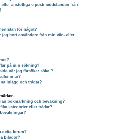
t eller anstötliga e-postmeddelanden från
!
erlistan för något?
tar jag bort användare från min vän- eller
umet?
äffar på min sökning?
 sida när jag försöker söka!?
 medlemmar?
gna inlägg och trådar?
kmärken
ellan bokmärkning och bevakning?
ika kategorier eller trådar?
a bevakningar?
på detta forum?
na bilagor?