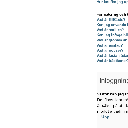
Hur knuffar jag u
Formatering och 
Vad är BBCode?
Kan jag använda
Vad är smilies?
Kan jag infoga bi
Vad är globala an
Vad är anslag?
Vad är notiser?
Vad är låsta tråda
Vad är trådikoner
Inloggnin
Varför kan jag i
Det finns flera m
är säker på att d
möjligt att admin
Upp