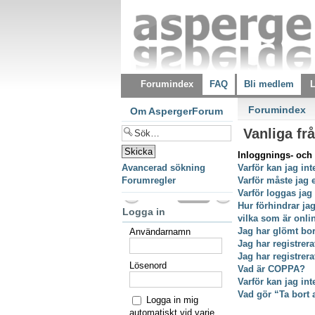
Forumindex
FAQ
Bli medlem
L
Forumindex
Om AspergerForum
Vanliga fr
Inloggnings- och 
Avancerad sökning
Varför kan jag int
Forumregler
Varför måste jag 
Varför loggas jag
Hur förhindrar ja
Logga in
vilka som är onli
Jag har glömt bor
Användarnamn
Jag har registrer
Jag har registrer
Lösenord
Vad är COPPA?
Varför kan jag int
Vad gör “Ta bort 
Logga in mig
automatiskt vid varje