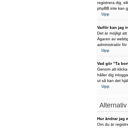
registrera dig, e
phpBB inte kan ge
Upp
Varför kan jag i
Det är möjligt at
Ägaren av webbpl
administratör för 
Upp
Vad gör “Ta bor
Genom att klicka
håller dig inlogg
ut så kan det hjä
Upp
Alternativ
Hur ändrar jag 
Om du är registre