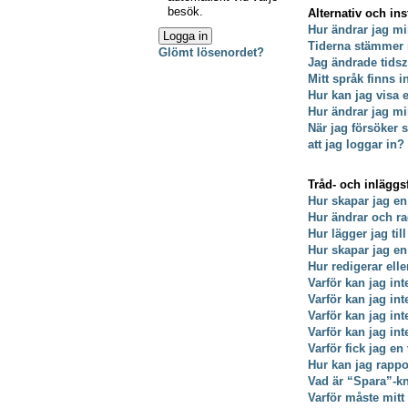
besök.
Alternativ och ins
Hur ändrar jag mi
Tiderna stämmer 
Glömt lösenordet?
Jag ändrade tidsz
Mitt språk finns i
Hur kan jag visa
Hur ändrar jag min
När jag försöker s
att jag loggar in?
Tråd- och inläggs
Hur skapar jag en
Hur ändrar och ra
Hur lägger jag till
Hur skapar jag e
Hur redigerar ell
Varför kan jag int
Varför kan jag in
Varför kan jag in
Varför kan jag int
Varför fick jag en
Hur kan jag rappo
Vad är “Spara”-kna
Varför måste mit