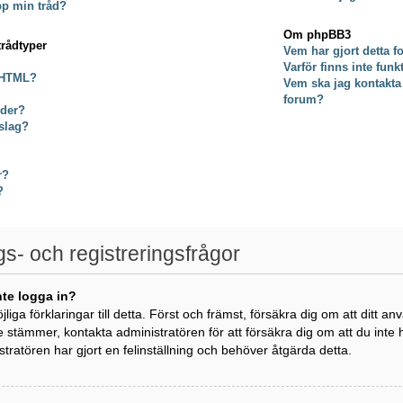
pp min tråd?
Om phpBB3
trådtyper
Vem har gjort detta 
Varför finns inte fun
 HTML?
Vem ska jag kontakta
forum?
lder?
slag?
r?
?
gs- och registreringsfrågor
nte logga in?
öjliga förklaringar till detta. Först och främst, försäkra dig om att di
e stämmer, kontakta administratören för att försäkra dig om att du inte
istratören har gjort en felinställning och behöver åtgärda detta.