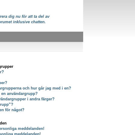
rera dig nu för att ta del av
orumet inklusive chatten.
grupper
er?
per?
dargrupperna och hur går jag med i en?
ör en användargrupp?
vändargrupper i andra färger?
grupp”?
en för något?
nden
personliga meddelanden!
rsonliga meddelanden!