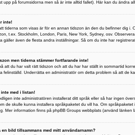
st upp på forumsidorna men så är inte alltid fallet). Här kan du ändra all
 inte!
tt tiderna som visas är för en annan tidszon än den du befinner dig i. Om 
idszon, t.ex. Stockholm, London, Paris, New York, Sydney, osv. Observer
ta gäller även de flesta andra inställningar. Så om du inte har registrera
szon men tiderna stämmer fortfarande inte!
 att du har valt rätt tidszon och att du har har ställt in sommartid kor
a felinställd. Underrätta en administratör om detta problem så att de k
 inte med i listan!
odligen inte administratören installerat ditt språk eller så har ingen övers
om de skulle kunna installera språkpaketet du vill ha. Om språkpaketet
ng. Mer information finns på phpBB Groups webbplats (använd länken l
sa en bild tillsammans med mitt användarnamn?