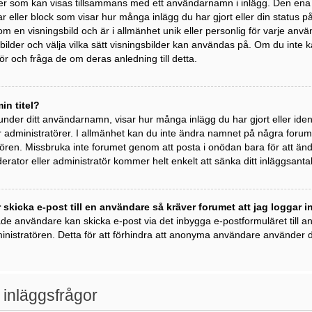
der som kan visas tillsammans med ett användarnamn i inlägg. Den ena är 
kar eller block som visar hur många inlägg du har gjort eller din status 
om en visningsbild och är i allmänhet unik eller personlig för varje anvä
ngsbilder och välja vilka sätt visningsbilder kan användas på. Om du inte
r och fråga de om deras anledning till detta.
in titel?
 under ditt användarnamn, visar hur många inlägg du har gjort eller ident
 administratörer. I allmänhet kan du inte ändra namnet på några forumti
ren. Missbruka inte forumet genom att posta i onödan bara för att ändra 
rator eller administratör kommer helt enkelt att sänka ditt inläggsantal
 skicka e-post till en användare så kräver forumet att jag loggar i
ade användare kan skicka e-post via det inbygga e-postformuläret till
inistratören. Detta för att förhindra att anonyma användare använder de
 inläggsfrågor