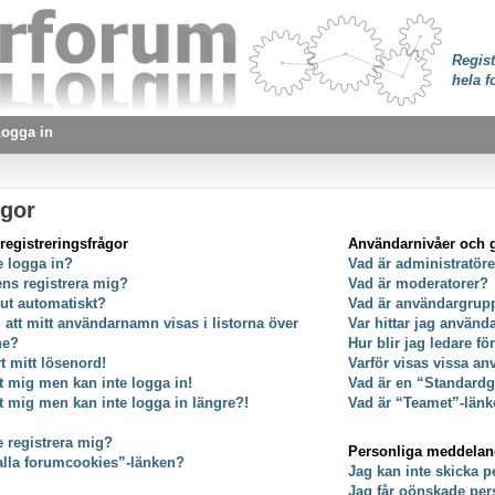
Regist
hela f
ogga in
ågor
registreringsfrågor
Användarnivåer och 
e logga in?
Vad är administratör
ens registrera mig?
Vad är moderatorer?
 ut automatiskt?
Vad är användargrup
g att mitt användarnamn visas i listorna över
Var hittar jag använ
ne?
Hur blir jag ledare f
t mitt lösenord!
Varför visas vissa an
at mig men kan inte logga in!
Vad är en “Standard
at mig men kan inte logga in längre?!
Vad är “Teamet”-länk
e registrera mig?
Personliga meddela
alla forumcookies”-länken?
Jag kan inte skicka 
Jag får oönskade pe