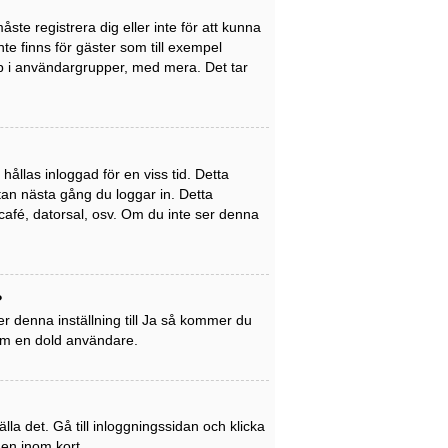
ste registrera dig eller inte för att kunna
inte finns för gäster som till exempel
p i användargrupper, med mera. Det tar
ållas inloggad för en viss tid. Detta
utan nästa gång du loggar in. Detta
café, datorsal, osv. Om du inte ser denna
?
r denna inställning till
Ja
så kommer du
som en dold användare.
la det. Gå till inloggningssidan och klicka
gen inom kort.