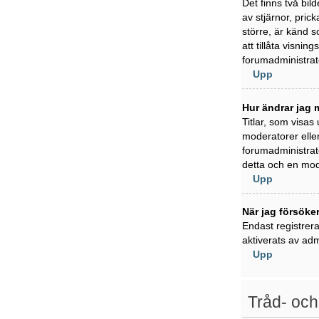
Det finns två bil
av stjärnor, pric
större, är känd s
att tillåta visni
forumadministratö
Upp
Hur ändrar jag m
Titlar, som visas
moderatorer eller
forumadministratö
detta och en mode
Upp
När jag försöker
Endast registrer
aktiverats av adm
Upp
Tråd- och