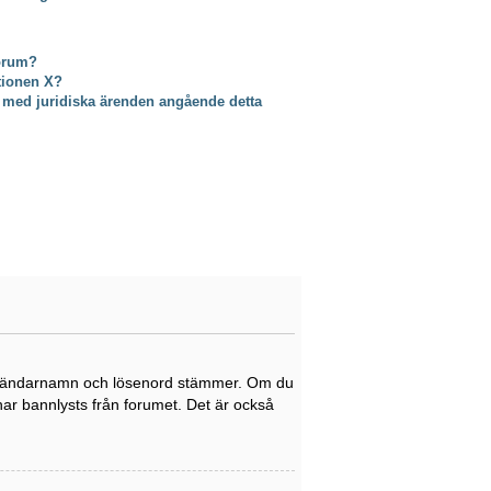
forum?
ktionen X?
 med juridiska ärenden angående detta
tt användarnamn och lösenord stämmer. Om du
 har bannlysts från forumet. Det är också