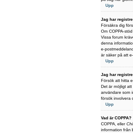
Upp
Jag har registr
Försäkra dig för
Om COPPA-stöd är
Vissa forum kräve
denna information
e-postmeddelande
är säker på att 
Upp
Jag har registr
Försök att hitta
Det är möjligt at
användare som in
försök involvera 
Upp
Vad är COPPA?
COPPA, eller
Chi
information från 