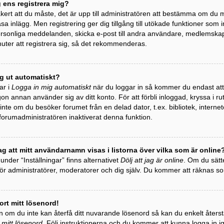
g ens registrera mig?
äkert att du måste, det är upp till administratören att bestämma om du må
äsa inlägg. Men registrering ger dig tillgång till utökade funktioner som 
personliga meddelanden, skicka e-post till andra användare, medlemska
uter att registrera sig, så det rekommenderas.
ag ut automatiskt?
ar i
Logga in mig automatiskt
när du loggar in så kommer du endast att h
gon annan använder sig av ditt konto. För att förbli inloggad, kryssa i r
te om du besöker forumet från en delad dator, t.ex. bibliotek, internet
 forumadministratören inaktiverat denna funktion.
ag att mitt användarnamn visas i listorna över vilka som är online
 under “Inställningar” finns alternativet
Dölj att jag är online
. Om du sätte
 för administratörer, moderatorer och dig själv. Du kommer att räknas 
ort mitt lösenord!
 om du inte kan återfå ditt nuvarande lösenord så kan du enkelt återstäl
 mitt lösenord
. Följ instruktionerna och du kommer att kunna logga in i