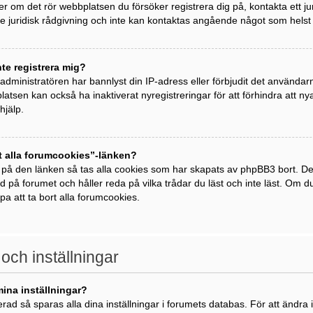
ller om det rör webbplatsen du försöker registrera dig på, kontakta ett j
 juridisk rådgivning och inte kan kontaktas angående något som helst j
nte registrera mig?
t administratören har bannlyst din IP-adress eller förbjudit det använda
atsen kan också ha inaktiverat nyregistreringar för att förhindra att 
hjälp.
t alla forumcookies”-länken?
 på den länken så tas alla cookies som har skapats av phpBB3 bort. De
ad på forumet och håller reda på vilka trådar du läst och inte läst. Om 
lpa att ta bort alla forumcookies.
 och inställningar
mina inställningar?
rad så sparas alla dina inställningar i forumets databas. För att ändra i