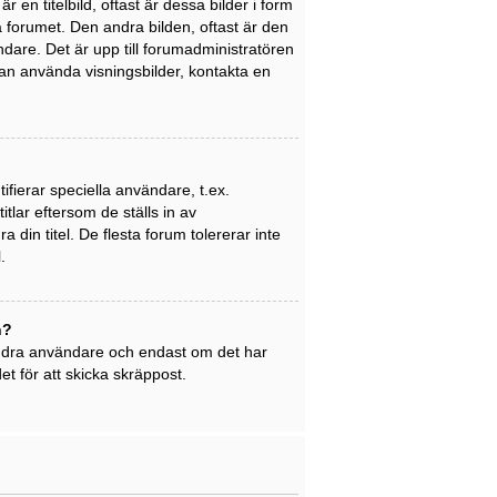
en titelbild, oftast är dessa bilder i form
på forumet. Den andra bilden, oftast är den
ndare. Det är upp till forumadministratören
 kan använda visningsbilder, kontakta en
ifierar speciella användare, t.ex.
tlar eftersom de ställs in av
din titel. De flesta forum tolererar inte
.
n?
 andra användare och endast om det har
t för att skicka skräppost.