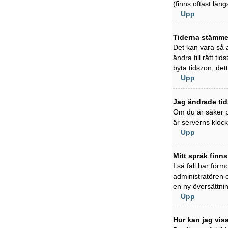
(finns oftast läng
Upp
Tiderna stämmer
Det kan vara så a
ändra till rätt t
byta tidszon, det
Upp
Jag ändrade tid
Om du är säker på
är serverns klock
Upp
Mitt språk finns
I så fall har förm
administratören 
en ny översättni
Upp
Hur kan jag vi