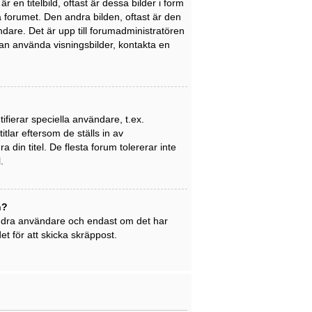
en titelbild, oftast är dessa bilder i form
på forumet. Den andra bilden, oftast är den
ndare. Det är upp till forumadministratören
 kan använda visningsbilder, kontakta en
ifierar speciella användare, t.ex.
tlar eftersom de ställs in av
din titel. De flesta forum tolererar inte
.
n?
 andra användare och endast om det har
t för att skicka skräppost.