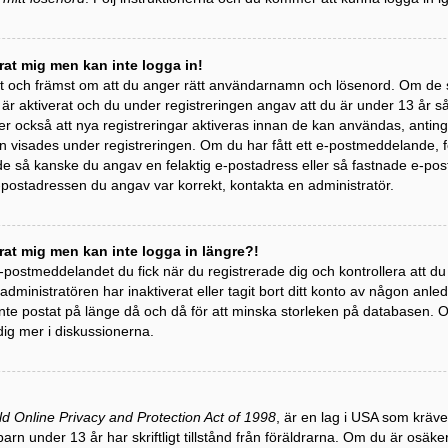
erat mig men kan inte logga in!
st och främst om att du anger rätt användarnamn och lösenord. Om de 
 aktiverat och du under registreringen angav att du är under 13 år så m
r också att nya registreringar aktiveras innan de kan användas, antinge
 visades under registreringen. Om du har fått ett e-postmeddelande, följ
 så kanske du angav en felaktig e-postadress eller så fastnade e-post
e-postadressen du angav var korrekt, kontakta en administratör.
erat mig men kan inte logga in längre?!
 e-postmeddelandet du fick när du registrerade dig och kontrollera att 
t administratören har inaktiverat eller tagit bort ditt konto av någon a
te postat på länge då och då för att minska storleken på databasen. Om
dig mer i diskussionerna.
ld Online Privacy and Protection Act of 1998
, är en lag i USA som kräv
barn under 13 år har skriftligt tillstånd från föräldrarna. Om du är osäk