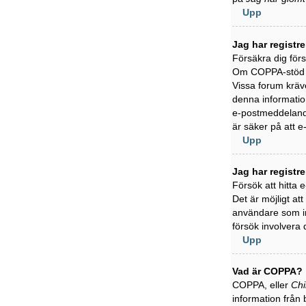
Upp
Jag har registr
Försäkra dig för
Om COPPA-stöd är
Vissa forum kräve
denna information
e-postmeddelande
är säker på att 
Upp
Jag har registr
Försök att hitta
Det är möjligt at
användare som in
försök involvera 
Upp
Vad är COPPA?
COPPA, eller
Chi
information från 