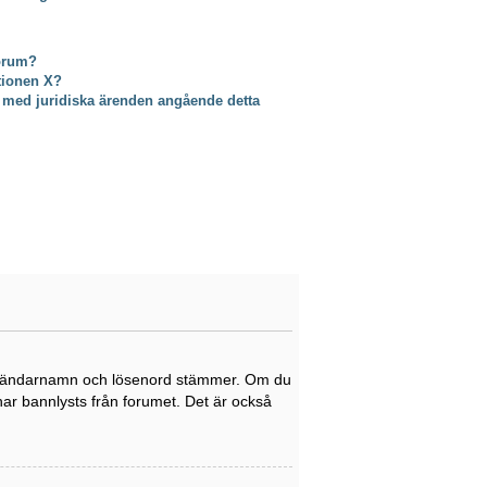
forum?
ktionen X?
 med juridiska ärenden angående detta
tt användarnamn och lösenord stämmer. Om du
 har bannlysts från forumet. Det är också