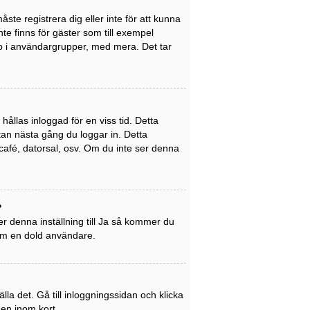
ste registrera dig eller inte för att kunna
inte finns för gäster som till exempel
p i användargrupper, med mera. Det tar
ållas inloggad för en viss tid. Detta
utan nästa gång du loggar in. Detta
café, datorsal, osv. Om du inte ser denna
?
r denna inställning till
Ja
så kommer du
som en dold användare.
la det. Gå till inloggningssidan och klicka
gen inom kort.