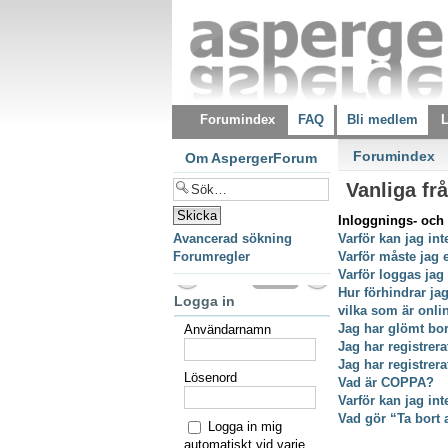
Forumindex
FAQ
Bli medlem
L
Forumindex
Om AspergerForum
Vanliga fr
Inloggnings- och 
Avancerad sökning
Varför kan jag int
Forumregler
Varför måste jag 
Varför loggas jag
Hur förhindrar ja
Logga in
vilka som är onli
Jag har glömt bor
Användarnamn
Jag har registrer
Jag har registrer
Lösenord
Vad är COPPA?
Varför kan jag int
Vad gör “Ta bort 
Logga in mig
automatiskt vid varje