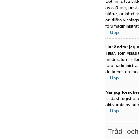
Det finns två bil
av stjärnor, pric
större, är känd s
att tillåta visni
forumadministratö
Upp
Hur ändrar jag m
Titlar, som visas
moderatorer eller
forumadministratö
detta och en mode
Upp
När jag försöker
Endast registrer
aktiverats av adm
Upp
Tråd- och