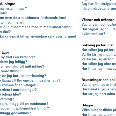
tällningar
Jag har fått skräppos
na inställningar?
någon på detta forum
inte!
on men tiderna stämmer fortfarande inte!
Vänner och ovänner
nte med i listan!
Vad är vän- och ovänn
 en bild tillsammans med mitt användarnamn?
Hur lägger jag till / 
 titel?
ovännerslista?
kicka e-post till en användare så kräver forumet
Sökning på forumet
Hur söker jag på for
frågor
Varför får jag inga tr
 ny tråd i en kategori?
Varför får jag en tom
derar jag inlägg?
Hur söker jag efter
 en signatur till mitt inlägg?
Hur hittar jag mina e
n omröstning?
er tar jag bort en omröstning?
Bevakningar och bo
e lägga till fler omröstningsalternativ?
Vad är skillnaden m
te komma åt en kategori?
Hur bevakar jag specif
te rösta i omröstningar?
Hur tar jag bort min
e bifoga filer?
 varning?
rtera inlägg till en moderator?
Bilagor
ppen i trådformuläret till för?
Vilka bilagor tillåts 
t inlägg godkännas?
Hur hittar jag alla mi