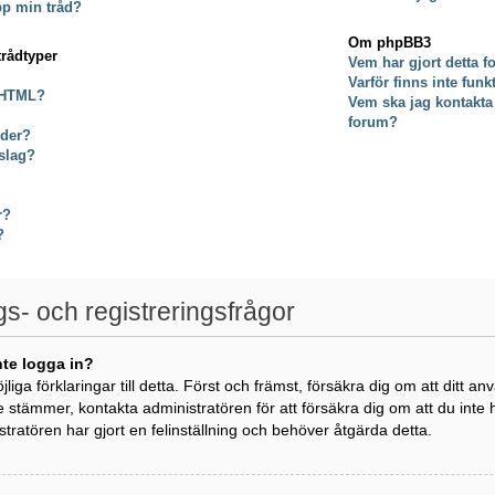
pp min tråd?
Om phpBB3
trådtyper
Vem har gjort detta 
Varför finns inte fun
 HTML?
Vem ska jag kontakta
forum?
lder?
slag?
r?
?
gs- och registreringsfrågor
nte logga in?
öjliga förklaringar till detta. Först och främst, försäkra dig om att di
e stämmer, kontakta administratören för att försäkra dig om att du inte
istratören har gjort en felinställning och behöver åtgärda detta.