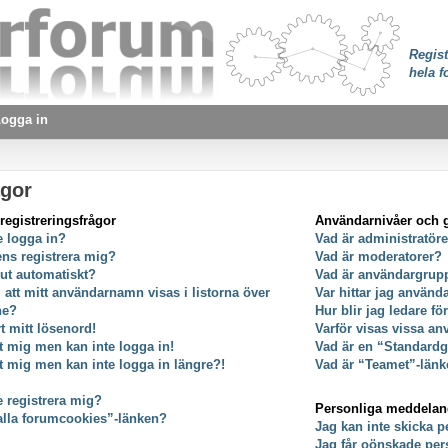
Regist
hela f
ogga in
ågor
registreringsfrågor
Användarnivåer och 
e logga in?
Vad är administratör
ens registrera mig?
Vad är moderatorer?
 ut automatiskt?
Vad är användargrup
g att mitt användarnamn visas i listorna över
Var hittar jag använ
ne?
Hur blir jag ledare f
t mitt lösenord!
Varför visas vissa an
at mig men kan inte logga in!
Vad är en “Standard
at mig men kan inte logga in längre?!
Vad är “Teamet”-länk
e registrera mig?
Personliga meddela
alla forumcookies”-länken?
Jag kan inte skicka 
Jag får oönskade pe