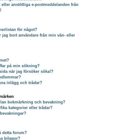
t eller anstötliga e-postmeddelanden från
!
erlistan för något?
tar jag bort användare från min vän- eller
umet?
äffar på min sökning?
 sida när jag försöker söka!?
 medlemmar?
gna inlägg och trådar?
kmärken
ellan bokmärkning och bevakning?
ika kategorier eller trådar?
a bevakningar?
på detta forum?
na bilagor?