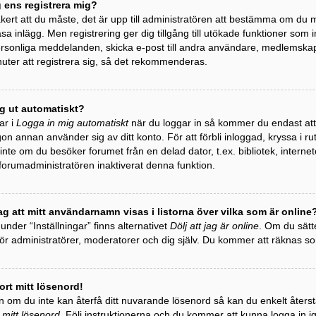
g ens registrera mig?
äkert att du måste, det är upp till administratören att bestämma om du må
äsa inlägg. Men registrering ger dig tillgång till utökade funktioner som 
personliga meddelanden, skicka e-post till andra användare, medlemska
uter att registrera sig, så det rekommenderas.
ag ut automatiskt?
ar i
Logga in mig automatiskt
när du loggar in så kommer du endast att h
gon annan använder sig av ditt konto. För att förbli inloggad, kryssa i r
te om du besöker forumet från en delad dator, t.ex. bibliotek, internet
 forumadministratören inaktiverat denna funktion.
ag att mitt användarnamn visas i listorna över vilka som är online
 under “Inställningar” finns alternativet
Dölj att jag är online
. Om du sätte
 för administratörer, moderatorer och dig själv. Du kommer att räknas 
ort mitt lösenord!
 om du inte kan återfå ditt nuvarande lösenord så kan du enkelt återstäl
 mitt lösenord
. Följ instruktionerna och du kommer att kunna logga in i