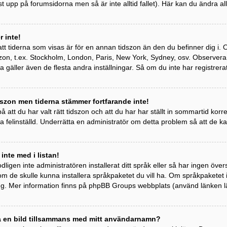
st upp på forumsidorna men så är inte alltid fallet). Här kan du ändra all
 inte!
tt tiderna som visas är för en annan tidszon än den du befinner dig i. Om 
idszon, t.ex. Stockholm, London, Paris, New York, Sydney, osv. Observer
ta gäller även de flesta andra inställningar. Så om du inte har registrera
szon men tiderna stämmer fortfarande inte!
 att du har valt rätt tidszon och att du har har ställt in sommartid kor
a felinställd. Underrätta en administratör om detta problem så att de k
 inte med i listan!
odligen inte administratören installerat ditt språk eller så har ingen övers
om de skulle kunna installera språkpaketet du vill ha. Om språkpaketet
ng. Mer information finns på phpBB Groups webbplats (använd länken l
sa en bild tillsammans med mitt användarnamn?