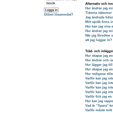
besök.
Alternativ och ins
Hur ändrar jag mi
Tiderna stämmer 
Glömt lösenordet?
Jag ändrade tidsz
Mitt språk finns i
Hur kan jag visa
Hur ändrar jag min
När jag försöker s
att jag loggar in?
Tråd- och inläggs
Hur skapar jag en
Hur ändrar och ra
Hur lägger jag till
Hur skapar jag e
Hur redigerar ell
Varför kan jag int
Varför kan jag in
Varför kan jag in
Varför kan jag int
Varför fick jag en
Hur kan jag rappo
Vad är “Spara”-kna
Varför måste mit