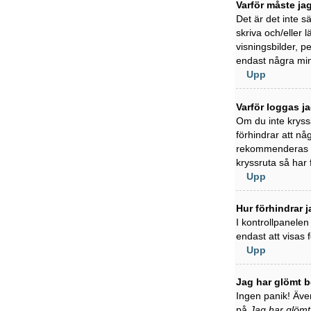
Varför måste ja
Det är det inte s
skriva och/eller l
visningsbilder, 
endast några min
Upp
Varför loggas j
Om du inte kryss
förhindrar att nå
rekommenderas in
kryssruta så har
Upp
Hur förhindrar j
I kontrollpanelen
endast att visas
Upp
Jag har glömt b
Ingen panik! Även
på
Jag har glömt