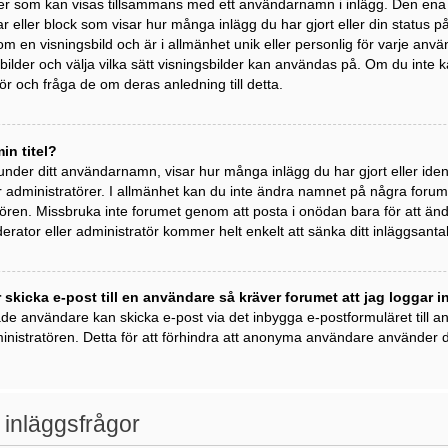
der som kan visas tillsammans med ett användarnamn i inlägg. Den ena är 
kar eller block som visar hur många inlägg du har gjort eller din status 
om en visningsbild och är i allmänhet unik eller personlig för varje anvä
ngsbilder och välja vilka sätt visningsbilder kan användas på. Om du inte
r och fråga de om deras anledning till detta.
in titel?
 under ditt användarnamn, visar hur många inlägg du har gjort eller ident
 administratörer. I allmänhet kan du inte ändra namnet på några forumti
ren. Missbruka inte forumet genom att posta i onödan bara för att ändra 
rator eller administratör kommer helt enkelt att sänka ditt inläggsantal
 skicka e-post till en användare så kräver forumet att jag loggar i
ade användare kan skicka e-post via det inbygga e-postformuläret till
inistratören. Detta för att förhindra att anonyma användare använder de
 inläggsfrågor