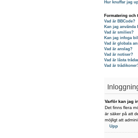
Hur knuffar jag u
Formatering och 
Vad är BBCode?
Kan jag använda
Vad är smilies?
Kan jag infoga bi
Vad är globala an
Vad är anslag?
Vad är notiser?
Vad är låsta tråda
Vad är trådikoner
Inloggnin
Varför kan jag i
Det finns flera m
är säker på att d
möjligt att admin
Upp