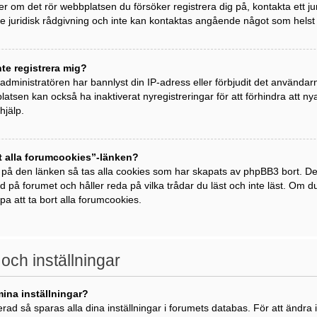
ller om det rör webbplatsen du försöker registrera dig på, kontakta ett j
 juridisk rådgivning och inte kan kontaktas angående något som helst j
nte registrera mig?
t administratören har bannlyst din IP-adress eller förbjudit det använda
atsen kan också ha inaktiverat nyregistreringar för att förhindra att 
hjälp.
t alla forumcookies”-länken?
 på den länken så tas alla cookies som har skapats av phpBB3 bort. De
ad på forumet och håller reda på vilka trådar du läst och inte läst. Om 
lpa att ta bort alla forumcookies.
 och inställningar
mina inställningar?
rad så sparas alla dina inställningar i forumets databas. För att ändra i