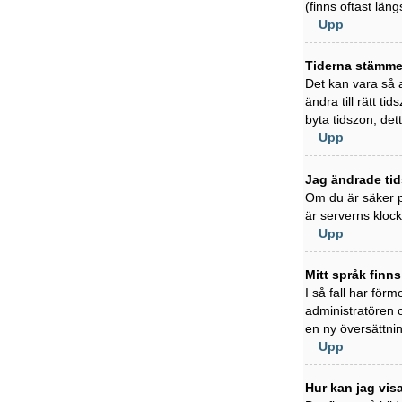
(finns oftast läng
Upp
Tiderna stämmer
Det kan vara så a
ändra till rätt t
byta tidszon, det
Upp
Jag ändrade tid
Om du är säker på
är serverns klock
Upp
Mitt språk finns
I så fall har förm
administratören 
en ny översättni
Upp
Hur kan jag vi