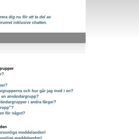
rera dig nu för att ta del av
orumet inklusive chatten.
grupper
er?
per?
dargrupperna och hur går jag med i en?
ör en användargrupp?
vändargrupper i andra färger?
grupp”?
en för något?
nden
personliga meddelanden!
rsonliga meddelanden!