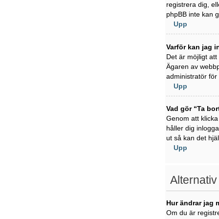
registrera dig, e
phpBB inte kan ge
Upp
Varför kan jag i
Det är möjligt at
Ägaren av webbpl
administratör för 
Upp
Vad gör “Ta bor
Genom att klicka
håller dig inlogg
ut så kan det hjä
Upp
Alternativ
Hur ändrar jag 
Om du är registre