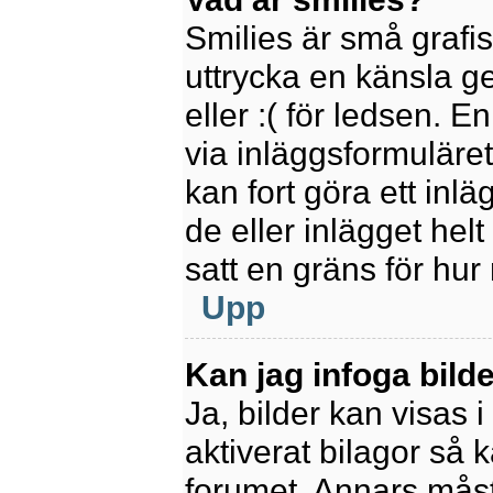
Smilies är små grafi
uttrycka en känsla ge
eller :( för ledsen. E
via inläggsformuläret
kan fort göra ett inl
de eller inlägget hel
satt en gräns för hur
Upp
Kan jag infoga bild
Ja, bilder kan visas 
aktiverat bilagor så k
forumet. Annars måste