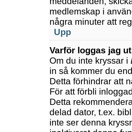
meddelanden, skicka 
medlemskap i använd
några minuter att re
Upp
Varför loggas jag u
Om du inte kryssar i
in så kommer du endas
Detta förhindrar att 
För att förbli inlogga
Detta rekommenderas
delad dator, t.ex. bib
inte ser denna kryss