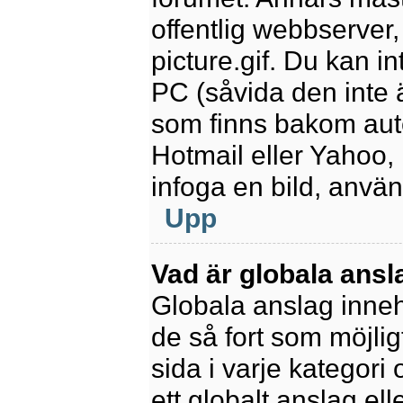
offentlig webbserver
picture.gif. Du kan in
PC (såvida den inte är
som finns bakom aut
Hotmail eller Yahoo,
infoga en bild, anvä
Upp
Vad är globala ansl
Globala anslag innehå
de så fort som möjlig
sida i varje kategori
ett globalt anslag el