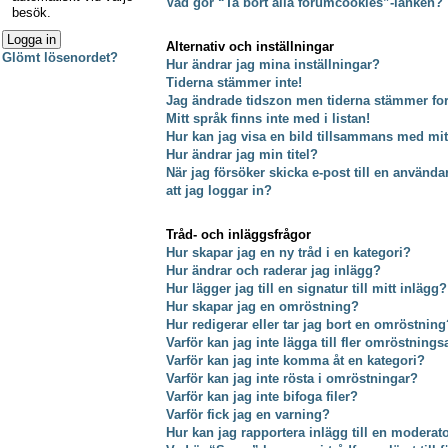
Vad gör “Ta bort alla forumcookies”-länken?
besök.
Alternativ och inställningar
Glömt lösenordet?
Hur ändrar jag mina inställningar?
Tiderna stämmer inte!
Jag ändrade tidszon men tiderna stämmer fort
Mitt språk finns inte med i listan!
Hur kan jag visa en bild tillsammans med m
Hur ändrar jag min titel?
När jag försöker skicka e-post till en använda
att jag loggar in?
Tråd- och inläggsfrågor
Hur skapar jag en ny tråd i en kategori?
Hur ändrar och raderar jag inlägg?
Hur lägger jag till en signatur till mitt inlägg?
Hur skapar jag en omröstning?
Hur redigerar eller tar jag bort en omröstning
Varför kan jag inte lägga till fler omröstnings
Varför kan jag inte komma åt en kategori?
Varför kan jag inte rösta i omröstningar?
Varför kan jag inte bifoga filer?
Varför fick jag en varning?
Hur kan jag rapportera inlägg till en moderat