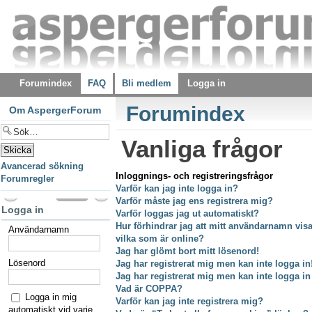
Forumindex
FAQ
Bli medlem
Logga in
Forumindex
Om AspergerForum
Vanliga frågor
Avancerad sökning
Inloggnings- och registreringsfrågor
Forumregler
Varför kan jag inte logga in?
Varför måste jag ens registrera mig?
Logga in
Varför loggas jag ut automatiskt?
Hur förhindrar jag att mitt användarnamn visas
Användarnamn
vilka som är online?
Jag har glömt bort mitt lösenord!
Lösenord
Jag har registrerat mig men kan inte logga in
Jag har registrerat mig men kan inte logga in
Vad är COPPA?
Logga in mig
Varför kan jag inte registrera mig?
automatiskt vid varje