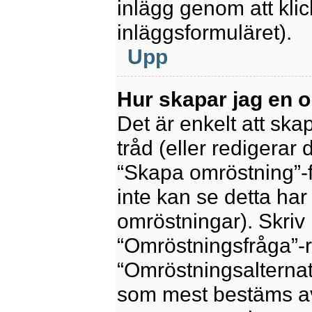
inlägg genom att kli
inläggsformuläret).
Upp
Hur skapar jag en 
Det är enkelt att sk
tråd (eller redigerar 
“Skapa omröstning”-f
inte kan se detta har
omröstningar). Skriv 
“Omröstningsfråga”-r
“Omröstningsalternat
som mest bestäms av 