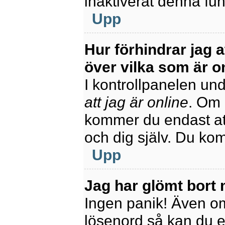
inaktiverat denna fun
Upp
Hur förhindrar jag 
över vilka som är o
I kontrollpanelen unde
att jag är online
. Om 
kommer du endast att
och dig själv. Du ko
Upp
Jag har glömt bort 
Ingen panik! Även om
lösenord så kan du enk