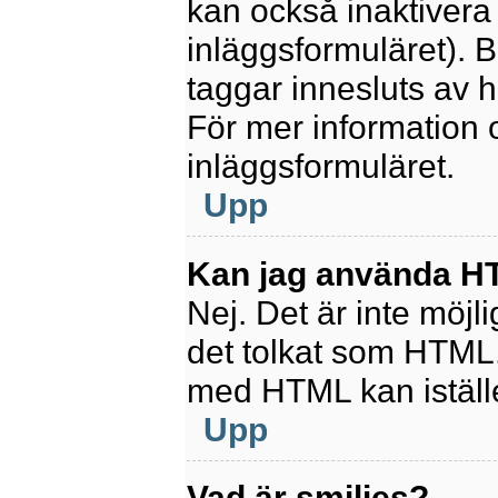
kan också inaktivera 
inläggsformuläret).
taggar innesluts av ha
För mer information
inläggsformuläret.
Upp
Kan jag använda 
Nej. Det är inte möjl
det tolkat som HTML
med HTML kan istäl
Upp
Vad är smilies?