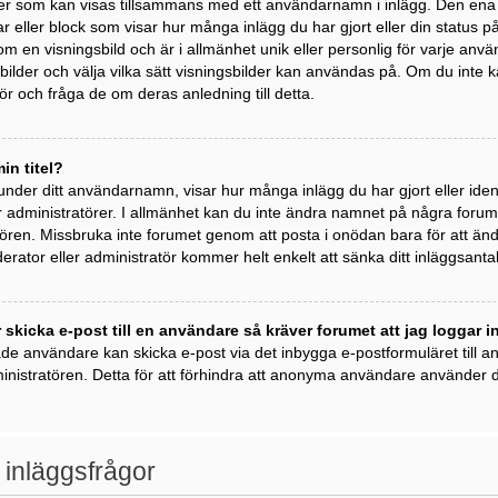
der som kan visas tillsammans med ett användarnamn i inlägg. Den ena är 
kar eller block som visar hur många inlägg du har gjort eller din status 
om en visningsbild och är i allmänhet unik eller personlig för varje anvä
ngsbilder och välja vilka sätt visningsbilder kan användas på. Om du inte
r och fråga de om deras anledning till detta.
in titel?
 under ditt användarnamn, visar hur många inlägg du har gjort eller ident
 administratörer. I allmänhet kan du inte ändra namnet på några forumti
ren. Missbruka inte forumet genom att posta i onödan bara för att ändra 
rator eller administratör kommer helt enkelt att sänka ditt inläggsantal
 skicka e-post till en användare så kräver forumet att jag loggar i
ade användare kan skicka e-post via det inbygga e-postformuläret till
inistratören. Detta för att förhindra att anonyma användare använder de
 inläggsfrågor