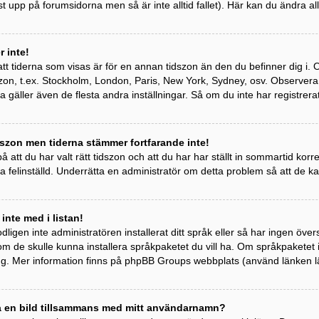
st upp på forumsidorna men så är inte alltid fallet). Här kan du ändra all
 inte!
tt tiderna som visas är för en annan tidszon än den du befinner dig i. Om 
idszon, t.ex. Stockholm, London, Paris, New York, Sydney, osv. Observer
ta gäller även de flesta andra inställningar. Så om du inte har registrera
szon men tiderna stämmer fortfarande inte!
 att du har valt rätt tidszon och att du har har ställt in sommartid kor
a felinställd. Underrätta en administratör om detta problem så att de k
 inte med i listan!
odligen inte administratören installerat ditt språk eller så har ingen övers
om de skulle kunna installera språkpaketet du vill ha. Om språkpaketet
ng. Mer information finns på phpBB Groups webbplats (använd länken l
sa en bild tillsammans med mitt användarnamn?