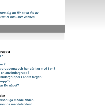
rera dig nu för att ta del av
orumet inklusive chatten.
grupper
er?
per?
dargrupperna och hur går jag med i en?
ör en användargrupp?
vändargrupper i andra färger?
grupp”?
en för något?
nden
personliga meddelanden!
rsonliga meddelanden!