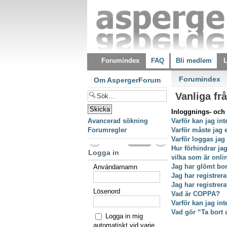
Forumindex
FAQ
Bli medlem
L
Forumindex
Om AspergerForum
Vanliga fr
Inloggnings- och 
Avancerad sökning
Varför kan jag int
Forumregler
Varför måste jag 
Varför loggas jag
Hur förhindrar ja
Logga in
vilka som är onli
Jag har glömt bor
Användarnamn
Jag har registrer
Jag har registrer
Lösenord
Vad är COPPA?
Varför kan jag int
Vad gör “Ta bort 
Logga in mig
automatiskt vid varje