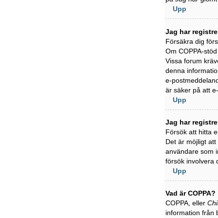
Upp
Jag har registr
Försäkra dig för
Om COPPA-stöd är
Vissa forum kräve
denna information
e-postmeddelande
är säker på att 
Upp
Jag har registr
Försök att hitta
Det är möjligt at
användare som in
försök involvera 
Upp
Vad är COPPA?
COPPA, eller
Chi
information från 