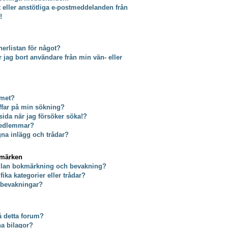
t eller anstötliga e-postmeddelanden från
!
erlistan för något?
tar jag bort användare från min vän- eller
umet?
äffar på min sökning?
 sida när jag försöker söka!?
 medlemmar?
gna inlägg och trådar?
kmärken
ellan bokmärkning och bevakning?
ika kategorier eller trådar?
a bevakningar?
på detta forum?
na bilagor?