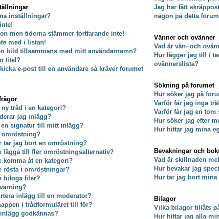
tällningar
Jag har fått skräppos
na inställningar?
någon på detta forum
inte!
on men tiderna stämmer fortfarande inte!
Vänner och ovänner
nte med i listan!
Vad är vän- och ovänn
 en bild tillsammans med mitt användarnamn?
Hur lägger jag till / 
 titel?
ovännerslista?
kicka e-post till en användare så kräver forumet
Sökning på forumet
Hur söker jag på for
frågor
Varför får jag inga tr
 ny tråd i en kategori?
Varför får jag en tom
derar jag inlägg?
Hur söker jag efter
 en signatur till mitt inlägg?
Hur hittar jag mina e
n omröstning?
er tar jag bort en omröstning?
Bevakningar och bo
e lägga till fler omröstningsalternativ?
Vad är skillnaden m
te komma åt en kategori?
Hur bevakar jag specif
te rösta i omröstningar?
Hur tar jag bort min
e bifoga filer?
 varning?
rtera inlägg till en moderator?
Bilagor
ppen i trådformuläret till för?
Vilka bilagor tillåts 
t inlägg godkännas?
Hur hittar jag alla mi