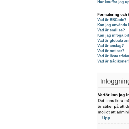
Hur knuffar jag u
Formatering och 
Vad är BBCode?
Kan jag använda
Vad är smilies?
Kan jag infoga bi
Vad är globala an
Vad är anslag?
Vad är notiser?
Vad är låsta tråda
Vad är trådikoner
Inloggnin
Varför kan jag i
Det finns flera m
är säker på att d
möjligt att admin
Upp