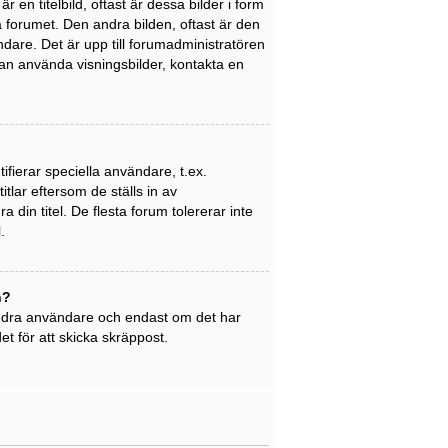
en titelbild, oftast är dessa bilder i form
på forumet. Den andra bilden, oftast är den
ndare. Det är upp till forumadministratören
 kan använda visningsbilder, kontakta en
ifierar speciella användare, t.ex.
tlar eftersom de ställs in av
din titel. De flesta forum tolererar inte
.
n?
 andra användare och endast om det har
t för att skicka skräppost.