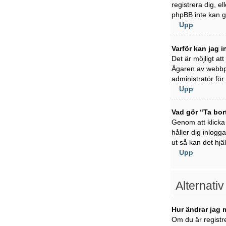
registrera dig, e
phpBB inte kan ge
Upp
Varför kan jag i
Det är möjligt at
Ägaren av webbpl
administratör för 
Upp
Vad gör “Ta bor
Genom att klicka
håller dig inlogg
ut så kan det hjä
Upp
Alternativ
Hur ändrar jag 
Om du är registre