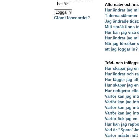
besök.
Alternativ och ins
Hur ändrar jag mi
Tiderna stämmer 
Glömt lösenordet?
Jag ändrade tidsz
Mitt språk finns i
Hur kan jag visa
Hur ändrar jag min
När jag försöker s
att jag loggar in?
Tråd- och inläggs
Hur skapar jag en
Hur ändrar och ra
Hur lägger jag till
Hur skapar jag e
Hur redigerar ell
Varför kan jag int
Varför kan jag in
Varför kan jag in
Varför kan jag int
Varför fick jag en
Hur kan jag rappo
Vad är “Spara”-kna
Varför måste mit