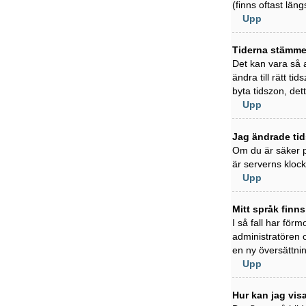
(finns oftast läng
Upp
Tiderna stämmer
Det kan vara så a
ändra till rätt t
byta tidszon, det
Upp
Jag ändrade tid
Om du är säker på
är serverns klock
Upp
Mitt språk finns
I så fall har förm
administratören 
en ny översättni
Upp
Hur kan jag vi