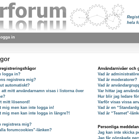
Regist
hela f
ogga in
ågor
registreringsfrågor
Användarnivåer och 
e logga in?
Vad är administratör
ens registrera mig?
Vad är moderatorer?
 ut automatiskt?
Vad är användargrup
g att mitt användarnamn visas i listorna över
Var hittar jag använ
ne?
Hur blir jag ledare f
t mitt lösenord!
Varför visas vissa an
at mig men kan inte logga in!
Vad är en “Standard
at mig men kan inte logga in längre?!
Vad är “Teamet”-länk
e registrera mig?
Personliga meddela
alla forumcookies”-länken?
Jag kan inte skicka 
Jag får oönskade pe