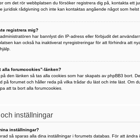
ller om det rör webbplatsen du försöker registrera dig på, kontakta ett j
 juridisk rådgivning och inte kan kontaktas angående något som helst j
nte registrera mig?
t administratören har bannlyst din IP-adress eller förbjudit det använda
atsen kan också ha inaktiverat nyregistreringar för att förhindra att 
hjälp.
t alla forumcookies”-länken?
 på den länken så tas alla cookies som har skapats av phpBB3 bort. De
ad på forumet och håller reda på vilka trådar du läst och inte läst. Om 
lpa att ta bort alla forumcookies.
 och inställningar
mina inställningar?
rad så sparas alla dina inställningar i forumets databas. För att ändra i