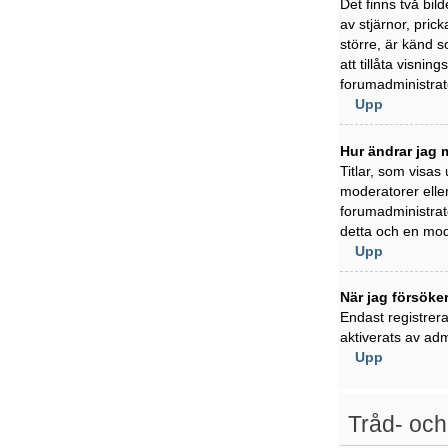
Det finns två bil
av stjärnor, pric
större, är känd s
att tillåta visni
forumadministratö
Upp
Hur ändrar jag m
Titlar, som visas
moderatorer eller
forumadministratö
detta och en mode
Upp
När jag försöker
Endast registrer
aktiverats av adm
Upp
Tråd- och