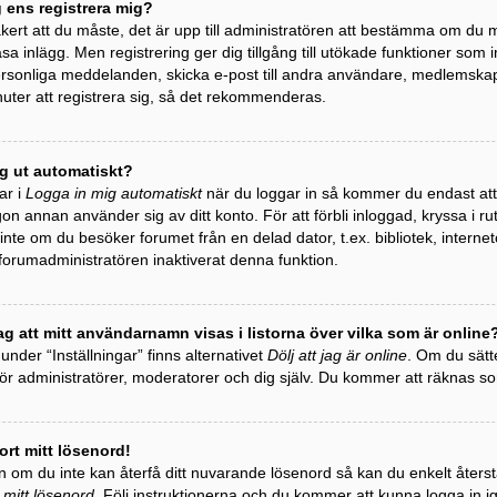
g ens registrera mig?
äkert att du måste, det är upp till administratören att bestämma om du må
äsa inlägg. Men registrering ger dig tillgång till utökade funktioner som 
personliga meddelanden, skicka e-post till andra användare, medlemska
uter att registrera sig, så det rekommenderas.
ag ut automatiskt?
ar i
Logga in mig automatiskt
när du loggar in så kommer du endast att h
gon annan använder sig av ditt konto. För att förbli inloggad, kryssa i r
te om du besöker forumet från en delad dator, t.ex. bibliotek, internet
 forumadministratören inaktiverat denna funktion.
ag att mitt användarnamn visas i listorna över vilka som är online
 under “Inställningar” finns alternativet
Dölj att jag är online
. Om du sätte
 för administratörer, moderatorer och dig själv. Du kommer att räknas 
ort mitt lösenord!
 om du inte kan återfå ditt nuvarande lösenord så kan du enkelt återstäl
 mitt lösenord
. Följ instruktionerna och du kommer att kunna logga in i