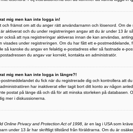
erat mig men kan inte logga in!
st och främst om att du anger rätt användarnamn och lösenord. Om de 
 aktiverat och du under registreringen angav att du är under 13 år så m
r också att nya registreringar aktiveras innan de kan användas, antinge
 visades under registreringen. Om du har fått ett e-postmeddelande, följ
 så kanske du angav en felaktig e-postadress eller så fastnade e-post
e-postadressen du angav var korrekt, kontakta en administratör.
erat mig men kan inte logga in längre?!
 e-postmeddelandet du fick när du registrerade dig och kontrollera att 
t administratören har inaktiverat eller tagit bort ditt konto av någon a
te postat på länge då och då för att minska storleken på databasen. Om
dig mer i diskussionerna.
ld Online Privacy and Protection Act of 1998
, är en lag i USA som kräv
barn under 13 år har skriftligt tillstånd från föräldrarna. Om du är osäk