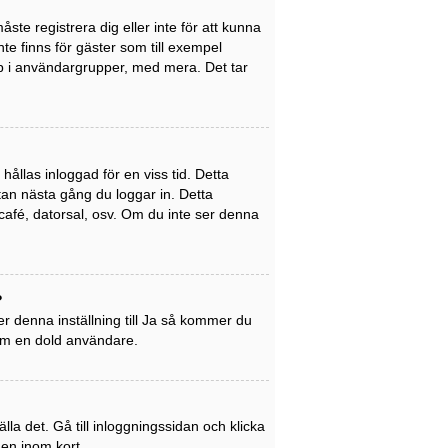
ste registrera dig eller inte för att kunna
inte finns för gäster som till exempel
p i användargrupper, med mera. Det tar
ållas inloggad för en viss tid. Detta
utan nästa gång du loggar in. Detta
café, datorsal, osv. Om du inte ser denna
?
r denna inställning till
Ja
så kommer du
som en dold användare.
la det. Gå till inloggningssidan och klicka
gen inom kort.