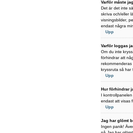
Varför måste ja
Det är det inte s
skriva och/eller l
visningsbilder, 
endast några min
Upp
Varför loggas j
Om du inte kryss
förhindrar att nå
rekommenderas in
kryssruta så har
Upp
Hur förhindrar j
I kontrollpanelen
endast att visas
Upp
Jag har glömt b
Ingen panik! Även
på
Jag har glömt