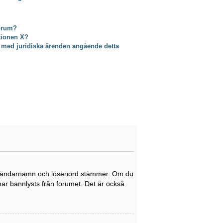
forum?
ktionen X?
 med juridiska ärenden angående detta
tt användarnamn och lösenord stämmer. Om du
 har bannlysts från forumet. Det är också