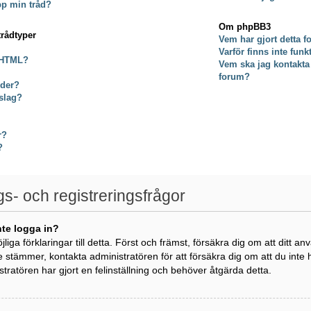
pp min tråd?
Om phpBB3
trådtyper
Vem har gjort detta 
Varför finns inte fun
 HTML?
Vem ska jag kontakta
forum?
lder?
slag?
r?
?
gs- och registreringsfrågor
nte logga in?
öjliga förklaringar till detta. Först och främst, försäkra dig om att di
e stämmer, kontakta administratören för att försäkra dig om att du inte
istratören har gjort en felinställning och behöver åtgärda detta.