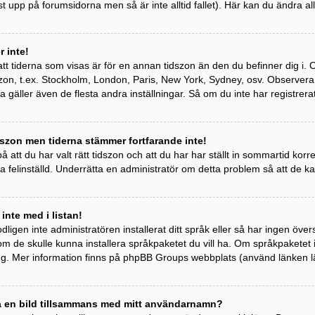
st upp på forumsidorna men så är inte alltid fallet). Här kan du ändra all
 inte!
tt tiderna som visas är för en annan tidszon än den du befinner dig i. Om 
idszon, t.ex. Stockholm, London, Paris, New York, Sydney, osv. Observer
ta gäller även de flesta andra inställningar. Så om du inte har registrera
szon men tiderna stämmer fortfarande inte!
 att du har valt rätt tidszon och att du har har ställt in sommartid kor
a felinställd. Underrätta en administratör om detta problem så att de k
 inte med i listan!
odligen inte administratören installerat ditt språk eller så har ingen övers
om de skulle kunna installera språkpaketet du vill ha. Om språkpaketet
ng. Mer information finns på phpBB Groups webbplats (använd länken l
sa en bild tillsammans med mitt användarnamn?