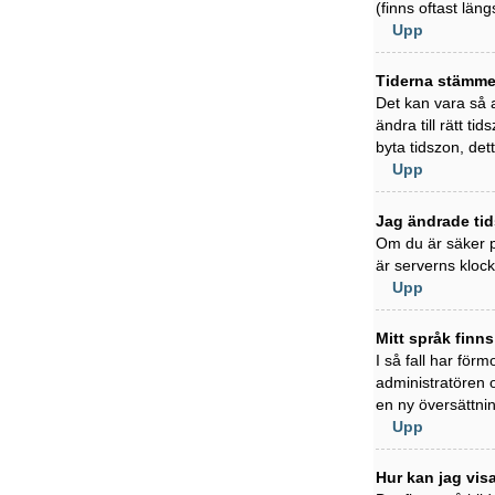
(finns oftast läng
Upp
Tiderna stämmer
Det kan vara så a
ändra till rätt t
byta tidszon, det
Upp
Jag ändrade tid
Om du är säker på
är serverns klock
Upp
Mitt språk finns
I så fall har förm
administratören 
en ny översättni
Upp
Hur kan jag vi