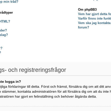
pp min tråd?
Om phpBB3
trådtyper
Vem har gjort detta 
Varför finns inte fun
 HTML?
Vem ska jag kontakta
forum?
lder?
slag?
r?
?
gs- och registreringsfrågor
nte logga in?
öjliga förklaringar till detta. Först och främst, försäkra dig om att di
e stämmer, kontakta administratören för att försäkra dig om att du inte
istratören har gjort en felinställning och behöver åtgärda detta.