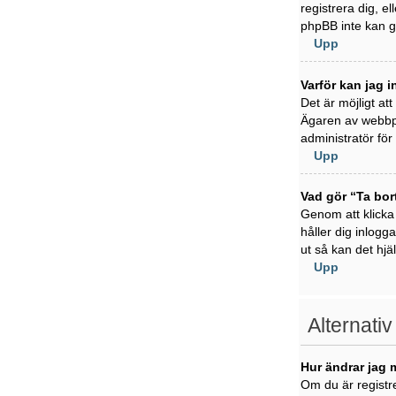
registrera dig, e
phpBB inte kan ge
Upp
Varför kan jag i
Det är möjligt at
Ägaren av webbpl
administratör för 
Upp
Vad gör “Ta bor
Genom att klicka
håller dig inlogg
ut så kan det hjä
Upp
Alternativ
Hur ändrar jag 
Om du är registre