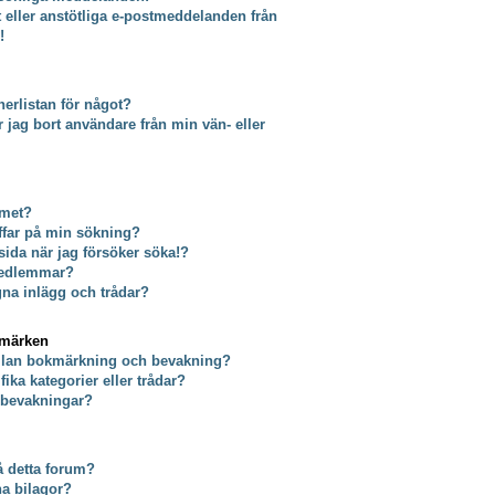
t eller anstötliga e-postmeddelanden från
!
erlistan för något?
tar jag bort användare från min vän- eller
umet?
äffar på min sökning?
 sida när jag försöker söka!?
 medlemmar?
gna inlägg och trådar?
kmärken
ellan bokmärkning och bevakning?
ika kategorier eller trådar?
a bevakningar?
på detta forum?
na bilagor?