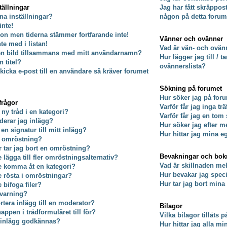
tällningar
Jag har fått skräppos
na inställningar?
någon på detta forum
inte!
on men tiderna stämmer fortfarande inte!
Vänner och ovänner
nte med i listan!
Vad är vän- och ovänn
 en bild tillsammans med mitt användarnamn?
Hur lägger jag till / 
 titel?
ovännerslista?
kicka e-post till en användare så kräver forumet
Sökning på forumet
Hur söker jag på for
frågor
Varför får jag inga tr
 ny tråd i en kategori?
Varför får jag en tom
derar jag inlägg?
Hur söker jag efter
 en signatur till mitt inlägg?
Hur hittar jag mina e
n omröstning?
er tar jag bort en omröstning?
Bevakningar och bo
e lägga till fler omröstningsalternativ?
Vad är skillnaden m
te komma åt en kategori?
Hur bevakar jag specif
te rösta i omröstningar?
Hur tar jag bort min
e bifoga filer?
 varning?
rtera inlägg till en moderator?
Bilagor
ppen i trådformuläret till för?
Vilka bilagor tillåts 
t inlägg godkännas?
Hur hittar jag alla mi