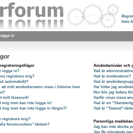
Regist
hela f
ogga in
ågor
registreringsfrågor
Användarnivåer och 
e logga in?
Vad är administratör
ens registrera mig?
Vad är moderatorer?
 ut automatiskt?
Vad är användargrup
g att mitt användarnamn visas i listorna över
Var hittar jag använ
ne?
Hur blir jag ledare f
t mitt lösenord!
Varför visas vissa an
at mig men kan inte logga in!
Vad är en “Standard
at mig men kan inte logga in längre?!
Vad är “Teamet”-länk
e registrera mig?
Personliga meddela
alla forumcookies”-länken?
Jag kan inte skicka 
Jag får oönskade pe