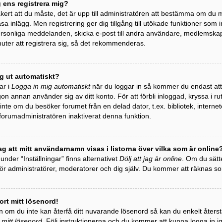
g ens registrera mig?
äkert att du måste, det är upp till administratören att bestämma om du må
äsa inlägg. Men registrering ger dig tillgång till utökade funktioner som 
personliga meddelanden, skicka e-post till andra användare, medlemska
uter att registrera sig, så det rekommenderas.
ag ut automatiskt?
ar i
Logga in mig automatiskt
när du loggar in så kommer du endast att h
gon annan använder sig av ditt konto. För att förbli inloggad, kryssa i r
te om du besöker forumet från en delad dator, t.ex. bibliotek, internet
 forumadministratören inaktiverat denna funktion.
ag att mitt användarnamn visas i listorna över vilka som är online
 under “Inställningar” finns alternativet
Dölj att jag är online
. Om du sätte
 för administratörer, moderatorer och dig själv. Du kommer att räknas 
ort mitt lösenord!
 om du inte kan återfå ditt nuvarande lösenord så kan du enkelt återstäl
 mitt lösenord
. Följ instruktionerna och du kommer att kunna logga in i