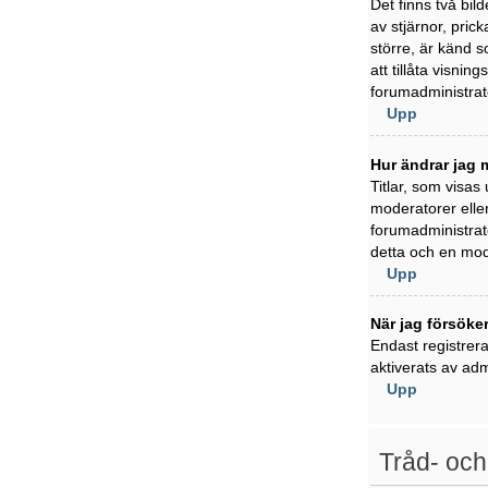
Det finns två bil
av stjärnor, pric
större, är känd s
att tillåta visni
forumadministratö
Upp
Hur ändrar jag m
Titlar, som visas
moderatorer eller
forumadministratö
detta och en mode
Upp
När jag försöker
Endast registrer
aktiverats av adm
Upp
Tråd- och