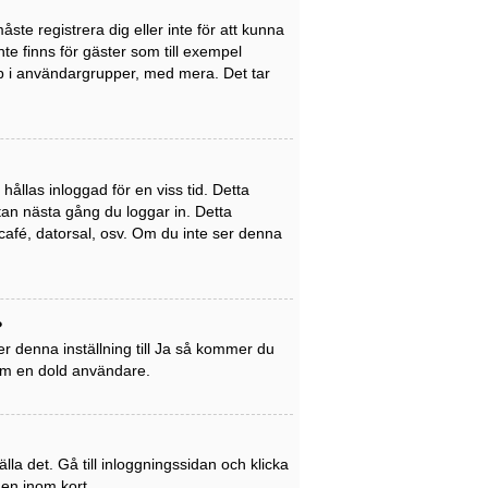
ste registrera dig eller inte för att kunna
inte finns för gäster som till exempel
p i användargrupper, med mera. Det tar
ållas inloggad för en viss tid. Detta
utan nästa gång du loggar in. Detta
café, datorsal, osv. Om du inte ser denna
?
r denna inställning till
Ja
så kommer du
som en dold användare.
la det. Gå till inloggningssidan och klicka
gen inom kort.