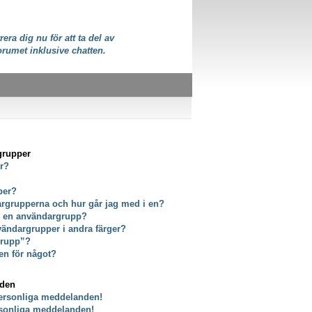
rera dig nu för att ta del av
orumet inklusive chatten.
grupper
er?
per?
dargrupperna och hur går jag med i en?
ör en användargrupp?
vändargrupper i andra färger?
grupp”?
en för något?
nden
personliga meddelanden!
rsonliga meddelanden!