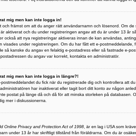
erat mig men kan inte logga in!
st och främst om att du anger rätt användarnamn och lösenord. Om de 
 aktiverat och du under registreringen angav att du är under 13 år så m
r också att nya registreringar aktiveras innan de kan användas, antinge
 visades under registreringen. Om du har fått ett e-postmeddelande, följ
 så kanske du angav en felaktig e-postadress eller så fastnade e-post
e-postadressen du angav var korrekt, kontakta en administratör.
erat mig men kan inte logga in längre?!
 e-postmeddelandet du fick när du registrerade dig och kontrollera att 
t administratören har inaktiverat eller tagit bort ditt konto av någon a
te postat på länge då och då för att minska storleken på databasen. Om
dig mer i diskussionerna.
ld Online Privacy and Protection Act of 1998
, är en lag i USA som kräv
barn under 13 år har skriftligt tillstånd från föräldrarna. Om du är osäk