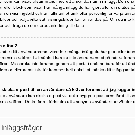
der som kan visas tillsammans med ett användarnamn i inlägg. Den ena är 
kar eller block som visar hur många inlägg du har gjort eller din status 
om en visningsbild och är i allmänhet unik eller personlig för varje anvä
ngsbilder och välja vilka sätt visningsbilder kan användas på. Om du inte
r och fråga de om deras anledning till detta.
in titel?
 under ditt användarnamn, visar hur många inlägg du har gjort eller ident
 administratörer. I allmänhet kan du inte ändra namnet på några forumti
ren. Missbruka inte forumet genom att posta i onödan bara för att ändra 
rator eller administratör kommer helt enkelt att sänka ditt inläggsantal
 skicka e-post till en användare så kräver forumet att jag loggar i
ade användare kan skicka e-post via det inbygga e-postformuläret till
inistratören. Detta för att förhindra att anonyma användare använder de
 inläggsfrågor