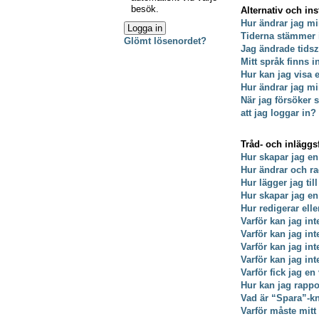
besök.
Alternativ och ins
Hur ändrar jag mi
Tiderna stämmer 
Glömt lösenordet?
Jag ändrade tidsz
Mitt språk finns i
Hur kan jag visa
Hur ändrar jag min
När jag försöker s
att jag loggar in?
Tråd- och inläggs
Hur skapar jag en
Hur ändrar och ra
Hur lägger jag till
Hur skapar jag e
Hur redigerar ell
Varför kan jag int
Varför kan jag in
Varför kan jag in
Varför kan jag int
Varför fick jag en
Hur kan jag rappo
Vad är “Spara”-kna
Varför måste mit