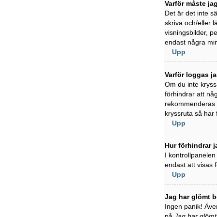
Varför måste ja
Det är det inte s
skriva och/eller l
visningsbilder, 
endast några min
Upp
Varför loggas j
Om du inte kryss
förhindrar att nå
rekommenderas in
kryssruta så har
Upp
Hur förhindrar j
I kontrollpanelen
endast att visas
Upp
Jag har glömt b
Ingen panik! Även
på
Jag har glömt