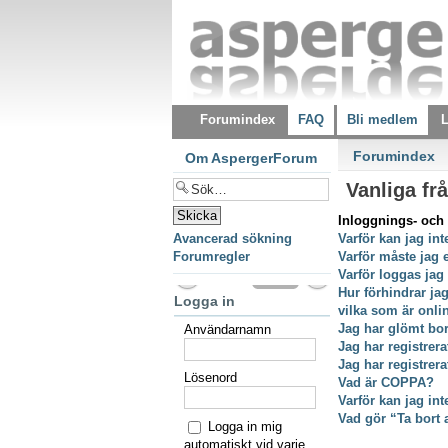
Forumindex
FAQ
Bli medlem
L
Forumindex
Om AspergerForum
Vanliga fr
Inloggnings- och 
Avancerad sökning
Varför kan jag int
Forumregler
Varför måste jag 
Varför loggas jag
Hur förhindrar ja
Logga in
vilka som är onli
Jag har glömt bor
Användarnamn
Jag har registrer
Jag har registrer
Lösenord
Vad är COPPA?
Varför kan jag int
Vad gör “Ta bort 
Logga in mig
automatiskt vid varje