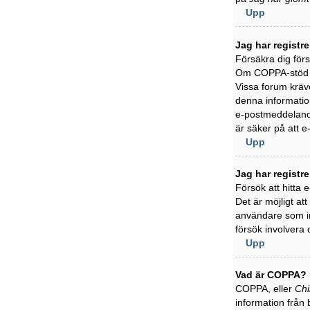
Upp
Jag har registr
Försäkra dig för
Om COPPA-stöd är
Vissa forum kräve
denna information
e-postmeddelande
är säker på att 
Upp
Jag har registr
Försök att hitta
Det är möjligt at
användare som in
försök involvera 
Upp
Vad är COPPA?
COPPA, eller
Chi
information från 