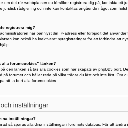
ller om det rör webbplatsen du försöker registrera dig på, kontakta ett j
 juridisk rådgivning och inte kan kontaktas angående något som helst j
nte registrera mig?
t administratören har bannlyst din IP-adress eller förbjudit det använda
atsen kan också ha inaktiverat nyregistreringar för att förhindra att 
hjälp.
t alla forumcookies”-länken?
 på den länken så tas alla cookies som har skapats av phpBB3 bort. De
ad på forumet och håller reda på vilka trådar du läst och inte läst. Om 
lpa att ta bort alla forumcookies.
 och inställningar
mina inställningar?
rad så sparas alla dina inställningar i forumets databas. För att ändra i