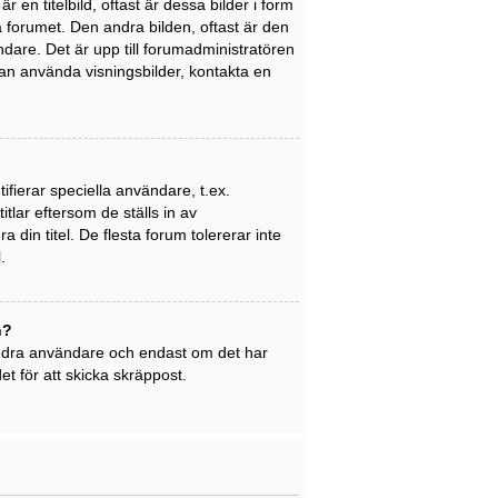
en titelbild, oftast är dessa bilder i form
på forumet. Den andra bilden, oftast är den
ndare. Det är upp till forumadministratören
 kan använda visningsbilder, kontakta en
ifierar speciella användare, t.ex.
tlar eftersom de ställs in av
din titel. De flesta forum tolererar inte
.
n?
 andra användare och endast om det har
t för att skicka skräppost.