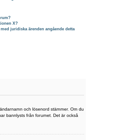
forum?
ktionen X?
 med juridiska ärenden angående detta
tt användarnamn och lösenord stämmer. Om du
 har bannlysts från forumet. Det är också