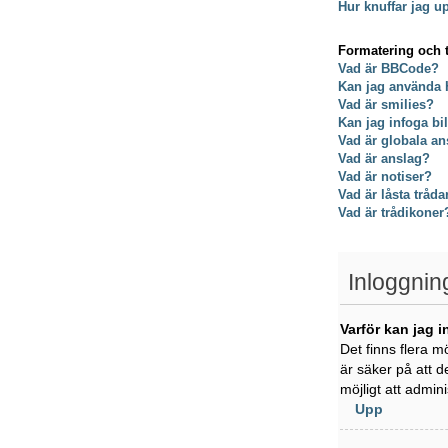
Hur knuffar jag u
Formatering och 
Vad är BBCode?
Kan jag använda
Vad är smilies?
Kan jag infoga bi
Vad är globala an
Vad är anslag?
Vad är notiser?
Vad är låsta tråda
Vad är trådikoner
Inloggnin
Varför kan jag i
Det finns flera m
är säker på att d
möjligt att admin
Upp