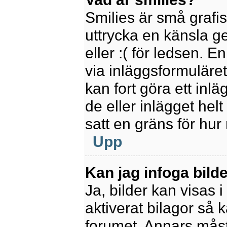
Smilies är små grafi
uttrycka en känsla ge
eller :( för ledsen. E
via inläggsformuläret
kan fort göra ett inl
de eller inlägget hel
satt en gräns för hur
Upp
Kan jag infoga bild
Ja, bilder kan visas 
aktiverat bilagor så k
forumet. Annars måste