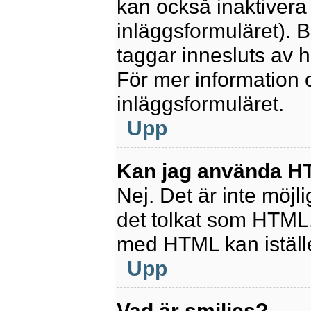
kan också inaktivera 
inläggsformuläret).
taggar innesluts av ha
För mer information
inläggsformuläret.
Upp
Kan jag använda 
Nej. Det är inte möjl
det tolkat som HTML
med HTML kan istäl
Upp
Vad är smilies?