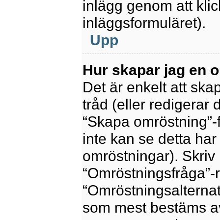
inlägg genom att kli
inläggsformuläret).
Upp
Hur skapar jag en 
Det är enkelt att sk
tråd (eller redigerar 
“Skapa omröstning”-f
inte kan se detta har
omröstningar). Skriv 
“Omröstningsfråga”-r
“Omröstningsalternat
som mest bestäms av 