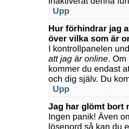
inaktiverat denna fun
Upp
Hur förhindrar jag 
över vilka som är o
I kontrollpanelen unde
att jag är online
. Om 
kommer du endast att
och dig själv. Du ko
Upp
Jag har glömt bort 
Ingen panik! Även om
lösenord så kan du enk