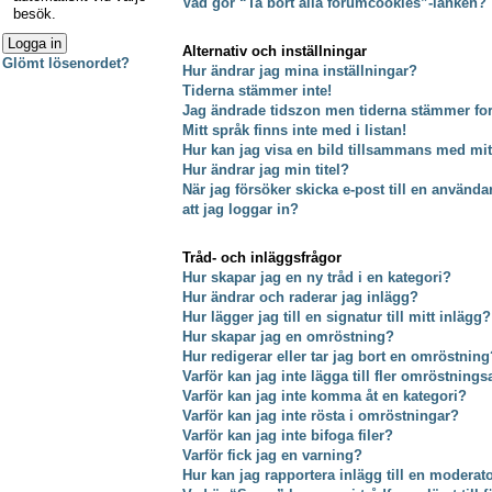
Vad gör “Ta bort alla forumcookies”-länken?
besök.
Alternativ och inställningar
Glömt lösenordet?
Hur ändrar jag mina inställningar?
Tiderna stämmer inte!
Jag ändrade tidszon men tiderna stämmer fort
Mitt språk finns inte med i listan!
Hur kan jag visa en bild tillsammans med m
Hur ändrar jag min titel?
När jag försöker skicka e-post till en använda
att jag loggar in?
Tråd- och inläggsfrågor
Hur skapar jag en ny tråd i en kategori?
Hur ändrar och raderar jag inlägg?
Hur lägger jag till en signatur till mitt inlägg?
Hur skapar jag en omröstning?
Hur redigerar eller tar jag bort en omröstning
Varför kan jag inte lägga till fler omröstnings
Varför kan jag inte komma åt en kategori?
Varför kan jag inte rösta i omröstningar?
Varför kan jag inte bifoga filer?
Varför fick jag en varning?
Hur kan jag rapportera inlägg till en moderat