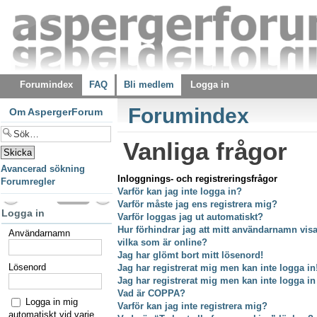
Forumindex
FAQ
Bli medlem
Logga in
Forumindex
Om AspergerForum
Vanliga frågor
Avancerad sökning
Inloggnings- och registreringsfrågor
Forumregler
Varför kan jag inte logga in?
Varför måste jag ens registrera mig?
Logga in
Varför loggas jag ut automatiskt?
Hur förhindrar jag att mitt användarnamn visas
Användarnamn
vilka som är online?
Jag har glömt bort mitt lösenord!
Lösenord
Jag har registrerat mig men kan inte logga in
Jag har registrerat mig men kan inte logga in
Vad är COPPA?
Logga in mig
Varför kan jag inte registrera mig?
automatiskt vid varje