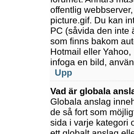
offentlig webbserver
picture.gif. Du kan in
PC (såvida den inte är
som finns bakom aut
Hotmail eller Yahoo,
infoga en bild, anvä
Upp
Vad är globala ansl
Globala anslag innehå
de så fort som möjlig
sida i varje kategori
ett globalt anslag el