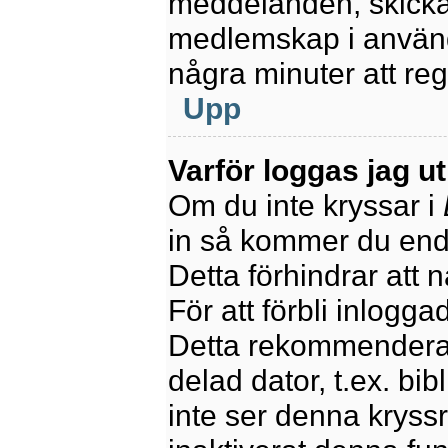
meddelanden, skicka 
medlemskap i använd
några minuter att re
Upp
Varför loggas jag u
Om du inte kryssar i
in så kommer du endas
Detta förhindrar att 
För att förbli inlogga
Detta rekommenderas
delad dator, t.ex. bib
inte ser denna kryss